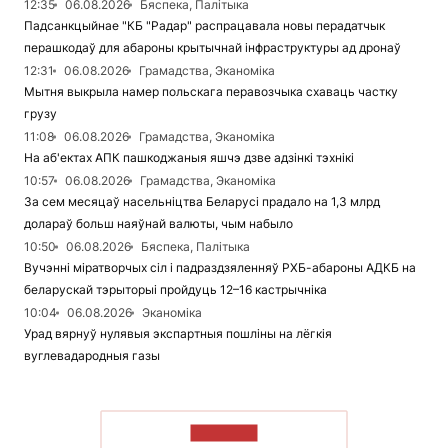
12:35
06.08.2026
Бяспека, Палітыка
Падсанкцыйнае "КБ "Радар" распрацавала новы перадатчык
перашкодаў для абароны крытычнай інфраструктуры ад дронаў
12:31
06.08.2026
Грамадства, Эканоміка
Мытня выкрыла намер польскага перавозчыка схаваць частку
грузу
11:08
06.08.2026
Грамадства, Эканоміка
На аб'ектах АПК пашкоджаныя яшчэ дзве адзінкі тэхнікі
10:57
06.08.2026
Грамадства, Эканоміка
За сем месяцаў насельніцтва Беларусі прадало на 1,3 млрд
долараў больш наяўнай валюты, чым набыло
10:50
06.08.2026
Бяспека, Палітыка
Вучэнні міратворчых сіл і падраздзяленняў РХБ-абароны АДКБ на
беларускай тэрыторыі пройдуць 12–16 кастрычніка
10:04
06.08.2026
Эканоміка
Урад вярнуў нулявыя экспартныя пошліны на лёгкія
вуглевадародныя газы
ЧЫТАЦЬ