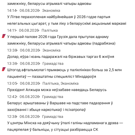
замежніку, беларусы атрымалі чатыры адмовы
14:14
06.08.2026
Эканоміка
У Літве перахопленая найбуйнейшая ў 2026 годзе партыя
нелегальных цыгарэт, у тым ліку з беларускімі акцызнымі маркамі
14:11
06.08.2026
Палітыка
У першай палове 2026 года Грузія дала прытулак аднаму
замежніку, беларусы атрымалі чатыры адмовы (падрабязна)
13:38
06.08.2026
Эканоміка
Долар, еўра і юань падаражэлі на біржавых таргах 6 жніўня
13:36
06.08.2026
Грамадства
Штогод афтальмолагі прымаюць у паліклініках больш за 2,5 млн
пацыентаў — пазаштатны спецыяліст Мінздароўя
13:05
06.08.2026
Палітыка, Эканоміка
Прэзідэнт Алжыра можа неўзабаве наведаць Беларусь
12:42
06.08.2026
Грамадства
Беларус арыштаваны ў Варшаве на падставе падазрэння ў
захоўванні і збыце наркотыкаў і псіхатропаў
12:38
06.08.2026
Грамадства
У цэнтры Мінска на дзяўчыну ўпалі галіны надламанага дрэва —
пацярпелая ў бальніцы, у сітуацыі разбіраецца СК