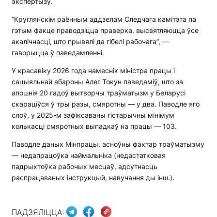
экспертызу.
“Круглянскім раённым аддзелам Следчага камітэта па
гэтым факце праводзіцца праверка, высвятляюцца ўсе
акалічнасці, што прывялі да гібелі рабочага”, —
гаворыцца ў паведамленні.
У красавіку 2026 года намеснік міністра працы і
сацыяльнай абароны Алег Токун паведаміў, што за
апошнія 20 гадоў вытворчы траўматызм у Беларусі
скараціўся ў тры разы, смяротны — у два. Паводле яго
слоў, у 2025-м зафіксаваны гістарычны мінімум
колькасці смяротных выпадкаў на працы — 103.
Паводле даных Мінпрацы, асноўны фактар ​​траўматызму
— недапрацоўка наймальніка (недастатковая
падрыхтоўка рабочых месцаў, адсутнасць
распрацаваных інструкцый, навучання ды інш.).
ПАДЗЯЛІЦЦА: