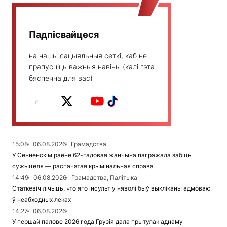
Падпісвайцеся
на нашы сацыяльныя сеткі, каб не
прапусціць важныя навіны (калі гэта
бяспечна для вас)
15:08
06.08.2026
Грамадства
У Сенненскім раёне 62-гадовая жанчына пагражала забіць
сужыцеля — распачатая крымінальная справа
14:49
06.08.2026
Грамадства, Палітыка
Статкевіч лічыць, что яго інсульт у няволі быў выкліканы адмоваю
ў неабходных леках
14:27
06.08.2026
У першай палове 2026 года Грузія дала прытулак аднаму