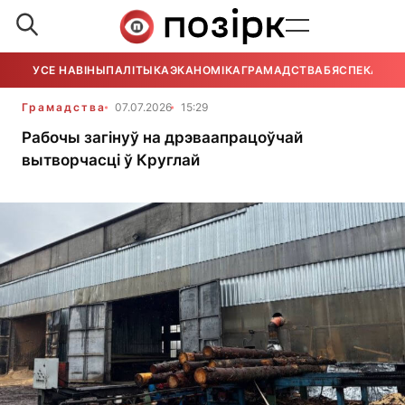
УСЕ НАВІНЫ
ПАЛІТЫКА
ЭКАНОМІКА
ГРАМАДСТВА
БЯСПЕКА
УСЕ
Грамадства
07.07.2026
15:29
Рабочы загінуў на дрэваапрацоўчай
вытворчасці ў Круглай