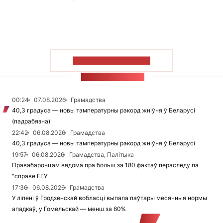
ПАКАЗАЦЬ БОЛЬШ
СТУЖКА НАВІН
00:24
07.08.2026
Грамадства
40,3 градуса — новы тэмпературны рэкорд жніўня ў Беларусі
(падрабязна)
22:42
06.08.2026
Грамадства
40,3 градуса — новы тэмпературны рэкорд жніўня ў Беларусі
19:57
06.08.2026
Грамадства, Палітыка
Правабаронцам вядома пра больш за 180 фактаў пераследу па
"справе ЕГУ"
17:36
06.08.2026
Грамадства
У ліпені ў Гродзенскай вобласці выпала паўтары месячныя нормы
ападкаў, у Гомельскай — менш за 60%