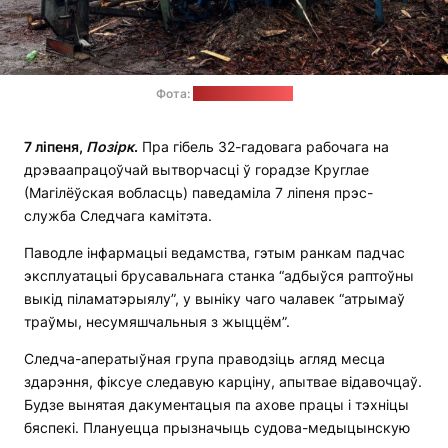
Фота:
прэс-служба СК
7 ліпеня,
Позірк
.
Пра гібель 32-гадовага рабочага на
дрэваапрацоўчай вытворчасці ў горадзе Круглае
(Магілёўская вобласць) паведаміла 7 ліпеня прэс-
служба Следчага камітэта.
Паводле інфармацыі ведамства, гэтым ранкам падчас
эксплуатацыі брусавальнага станка “адбыўся раптоўны
выкід піламатэрыялу”, у выніку чаго чалавек “атрымаў
траўмы, несумяшчальныя з жыццём”.
Следча-аператыўная група праводзіць агляд месца
здарэння, фіксуе следавую карціну, апытвае відавочцаў.
Будзе вынятая дакументацыя па ахове працы і тэхніцы
бяспекі. Плануецца прызначыць судова-медыцынскую