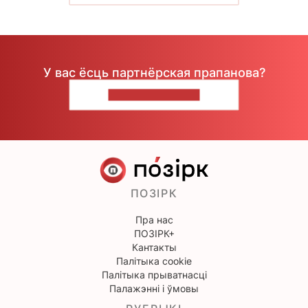
У вас ёсць партнёрская прапанова?
НАПІШЫЦЕ НАМ
ПОЗІРК
Пра нас
ПОЗІРК+
Кантакты
Палітыка cookie
Палітыка прыватнасці
Палажэнні і ўмовы