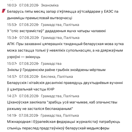
16:02
07.08.2026
Эканоміка
Беларусь пяты месяц запар з'яўляецца аўтсайдарам у ЕАЭС па
дынаміцы прамысловай вытворчасці
15:53
07.08.2026
Грамадства, Палітыка
У "спіс экстрэмістаў" дададзеныя яшчэ чатыры чалавекі
15:34
07.08.2026
Грамадства, Палітыка
АПК: Пры захаванні цяперашніх тэндэнцый беларуская мова хутка
можа застацца толькі ў невялікіх супольнасцях, а на дзяржаўным
узроўні — знікнуць
15:07
07.08.2026
Грамадства
Зніклы ў Гродзенскім раёне грыбнік знойдзены мёртвым
14:57
07.08.2026
Бяспека, Палітыка
Беларускія і кітайскія дэсантнікі правядуць двухтыднёвыя вучэнні
ў цэнтральнай частцы КНР
14:27
07.08.2026
Грамадства, Палітыка
Ціханоўская заклікала "зрабіць усё магчымае, каб злачынствы
рэжыму не засталіся беспакаранымі"
14:19
07.08.2026
Грамадства, Палітыка
Міжнародная і Еўрапейская федэрацыі журналістаў патрабуюць
спыніць пераслед прадстаўнікоў беларускай медыясферы