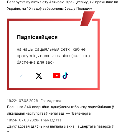
Беларускаму актывісту Аляксею Францкевічу, які пражывае ва
Украіне, на 10 гадоў забаронены ўезд у Польшчу
Падпісвайцеся
на нашы сацыяльныя сеткі, каб не
прапусціць важныя навіны (калі гэта
бяспечна для вас)
19:22
07.08.2026
Грамадства
Больш за 340 аварыйна-аднаўленчых брыгад задзейнічана ў
ліквідацыі наступстваў непагадзі — "Белэнерга"
18:24
07.08.2026
Грамадства
Двухгадовая дзяўчынка выпала з акна чацвёртага паверха ў