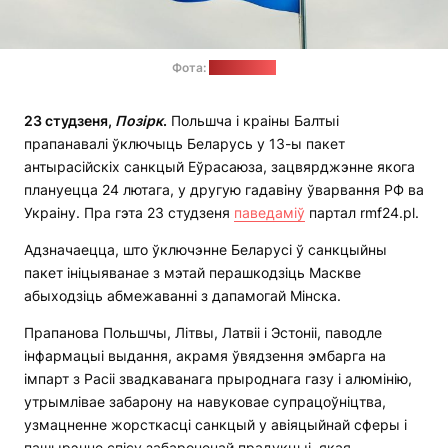
Фота:
pexels.com
23 студзеня,
Позірк
.
Польшча і краіны Балтыі
прапанавалі ўключыць Беларусь у 13-ы пакет
антырасійскіх санкцый Еўрасаюза, зацвярджэнне якога
плануецца 24 лютага, у другую гадавіну ўварвання РФ ва
Украіну. Пра гэта 23 студзеня
паведаміў
партал rmf24.pl.
Адзначаецца, што ўключэнне Беларусі ў санкцыйны
пакет ініцыяванае з мэтай перашкодзіць Маскве
абыходзіць абмежаванні з дапамогай Мінска.
Прапанова Польшчы, Літвы, Латвіі і Эстоніі, паводле
інфармацыі выдання, акрамя ўвядзення эмбарга на
імпарт з Расіі звадкаванага прыроднага газу і алюмінію,
утрымлівае забарону на навуковае супрацоўніцтва,
узмацненне жорсткасці санкцый у авіяцыйнай сферы і
пашырэнне спісу забароненай прадукцыі, якая