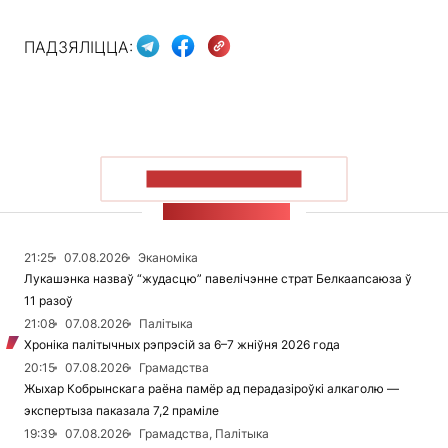
ПАДЗЯЛІЦЦА:
ПАКАЗАЦЬ БОЛЬШ
СТУЖКА НАВІН
21:25
07.08.2026
Эканоміка
Лукашэнка назваў “жудасцю” павелічэнне страт Белкаапсаюза ў
11 разоў
21:08
07.08.2026
Палітыка
Хроніка палітычных рэпрэсій за 6–7 жніўня 2026 года
20:15
07.08.2026
Грамадства
Жыхар Кобрынскага раёна памёр ад перадазіроўкі алкаголю —
экспертыза паказала 7,2 праміле
19:39
07.08.2026
Грамадства, Палітыка