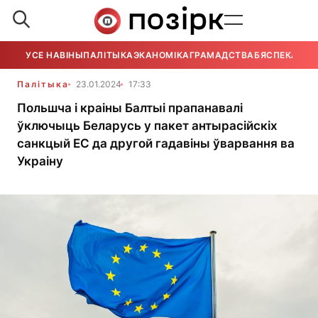
УСЕ НАВІНЫ
ПАЛІТЫКА
ЭКАНОМІКА
ГРАМАДСТВА
БЯСПЕКА
УСЕ
Палітыка
23.01.2024
17:33
Польшча і краіны Балтыі прапанавалі
ўключыць Беларусь у пакет антырасійскіх
санкцый ЕС да другой гадавіны ўварвання ва
Украіну