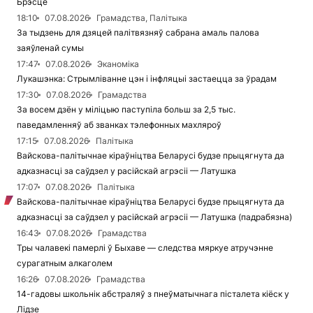
Брэсце
18:10
07.08.2026
Грамадства, Палітыка
За тыдзень для дзяцей палітвязняў сабрана амаль палова
заяўленай сумы
17:47
07.08.2026
Эканоміка
Лукашэнка: Стрымліванне цэн і інфляцыі застаецца за ўрадам
17:30
07.08.2026
Грамадства
За восем дзён у міліцыю паступіла больш за 2,5 тыс.
паведамленняў аб званках тэлефонных махляроў
17:15
07.08.2026
Палітыка
Вайскова-палітычнае кіраўніцтва Беларусі будзе прыцягнута да
адказнасці за саўдзел у расійскай агрэсіі — Латушка
17:07
07.08.2026
Палітыка
Вайскова-палітычнае кіраўніцтва Беларусі будзе прыцягнута да
адказнасці за саўдзел у расійскай агрэсіі — Латушка (падрабязна)
16:43
07.08.2026
Грамадства
Тры чалавекі памерлі ў Быхаве — следства мяркуе атручэнне
сурагатным алкаголем
16:26
07.08.2026
Грамадства
14-гадовы школьнік абстраляў з пнеўматычнага пісталета кіёск у
Лідзе