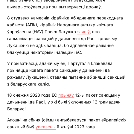
выкарыстоўваецца пры вытворчасці дронаў.
8 студзеня намеснік кіраўніка Аб’яднанага пераходнага
кабінета (АПК), кіраўнік Народнага антыкрызіснага
ўпраўлення (НАУ) Павел Латушка
заявіў
, што
гарманізацыі санкцый у дачыненні да Расіі і рэжыму
Лукашэнкі не адбываецца, бо адпаведнае рашэнне
блакуецца некаторымі чальцамі ЕС.
У прыватнасці, адзначыў ён, Партугалія блакавала
прыняцце новага пакета санкцый у дачыненні да
рэжыму Лукашэнкі, ставячы пытанне аб зняцці санкцый
з беларускага калію.
18 снежня 2023 года ЕС
прыняў
12-ы пакет санкцый у
дачыненні да Расіі, у які былі ўключаныя 12 грамадзян
Беларусі.
Апошні на сёння (сёмы) антыбеларускі пакет еўрапейскіх
санкцый быў
уведзены
ў жніўні 2023 года.