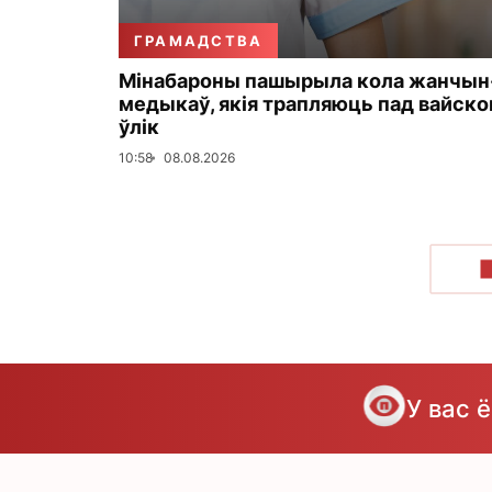
ГРАМАДСТВА
Мінабароны пашырыла кола жанчын
медыкаў, якія трапляюць пад вайск
ўлік
10:58
08.08.2026
У вас 