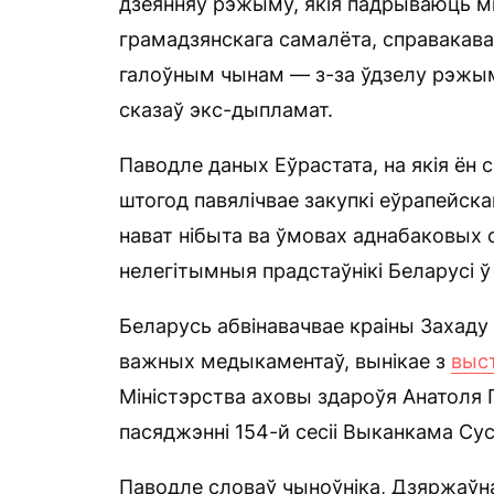
дзеянняў рэжыму, якія падрываюць мі
грамадзянскага самалёта, справакав
галоўным чынам — з-за ўдзелу рэжыму
сказаў экс-дыпламат.
Паводле даных Еўрастата, на якія ён 
штогод павялічвае закупкі еўрапейск
нават нібыта ва ўмовах аднабаковых 
нелегітымныя прадстаўнікі Беларусі ў
Беларусь абвінавачвае краіны Захаду
важных медыкаментаў, вынікае з
выс
Міністэрства аховы здароўя Анатоля 
пасяджэнні 154-й сесіі Выканкама Сус
Паводле словаў чыноўніка, Дзяржаўнае