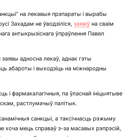
санкцыі” на лекавыя прэпараты і вырабы
сі Захадам не ўводзіліся,
заявіў
на сваім
днага антыкрызіснага ўпраўлення Павел
 заявы адносна лекаў, аднак гэты
аць абароты і выходзіць на міжнародны
сць і фармакалагічныя, па ўласнай ініцыятыве
скам, растлумачыў палітык.
эканамічныя санкцыі, а таксічнасць рэжыму
не хоча мець справаў з-за масавых рэпрэсій,