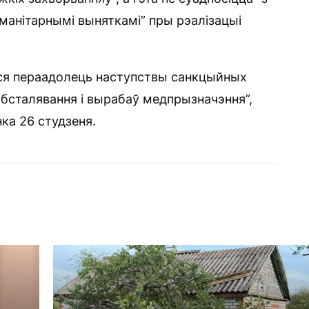
уманітарнымі выняткамі” пры рэалізацыі
ся пераадолець наступствы санкцыйных
бсталявання і вырабаў медпрызначэння”,
ка 26 студзеня.