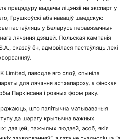
ла працэдуру выдачы ліцэнзіі на экспарт у
аго, Грушкоўскі абвінаваціў шведскую
мове пастаўляць у Беларусь перавязачныя
ага лячэння дзяцей. Польская кампанія
S.A., сказаў ён, адмовілася пастаўляць лекі
хворванняў.
 Limited, паводле яго слоў, спыніла
араты для лячэння астэапарозу, а фінская
обы Паркінсана і розных форм раку.
вярджаюць, што палітычна матываваныя
оступу да шэрагу крытычна важных
х: дзяцей, пажылых людзей, асоб, якія
кіх захворванняў”, а гэта не суадносіцца “з