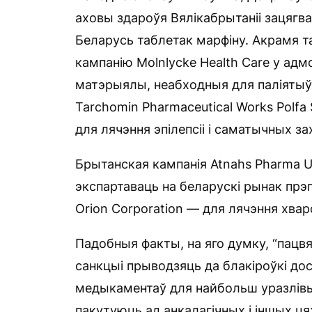
аховы здароўя Вялікабрытаніі зацягва
Беларусь таблетак марфіну. Акрамя т
кампанію Molnlycke Health Care у ад
матэрыялы, неабходныя для паліятыўн
Tarchomin Pharmaceutical Works Polfa 
для лячэння эпілепсіі і саматычных за
Брытанская кампанія Atnahs Pharma UK
экспартаваць на беларускі рынак прэп
Orion Corporation — для лячэння хвар
Падобныя факты, на яго думку, “пац
санкцыі прыводзяць да блакіроўкі д
медыкаментаў для найбольш уразлівы
пакутуюць ад анкалагічных і іншых цяж