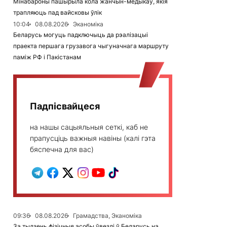
Мінабароны пашырыла кола жанчын-медыкаў, якія
трапляюць пад вайсковы ўлік
10:04
08.08.2026
Эканоміка
Беларусь могуць падключыць да рэалізацыі
праекта першага грузавога чыгуначнага маршруту
паміж РФ і Пакістанам
Падпісвайцеся
на нашы сацыяльныя сеткі, каб не
прапусціць важныя навіны (калі гэта
бяспечна для вас)
09:36
08.08.2026
Грамадства, Эканоміка
За тыдзень фізічныя асобы ўвезлі ў Беларусь на