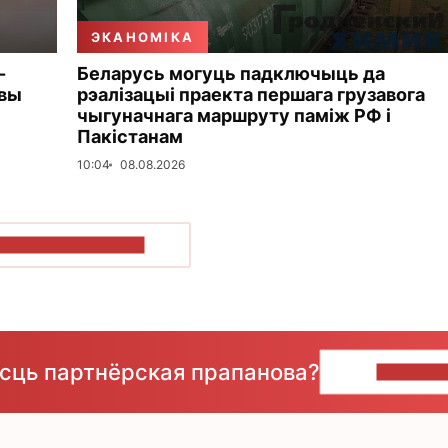
ЭКАНОМІКА
-
Беларусь могуць падключыць да
овы
рэалізацыі праекта першага грузавога
чыгуначнага маршруту паміж РФ і
Пакістанам
10:04
08.08.2026
ПАКАЗАЦЬ БОЛЬШ
ёсць партнёрская прапанова?
НАПІШЫ