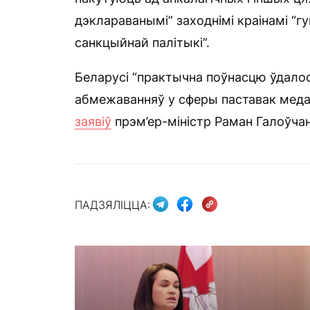
дэклараванымі” заходнімі краінамі “г
санкцыйнай палітыкі”.
Беларусі “практычна поўнасцю ўдало
абмежаванняў у сферы паставак меда
заявіў
прэм’ер-міністр Раман Галоўчан
ПАДЗЯЛІЦЦА: