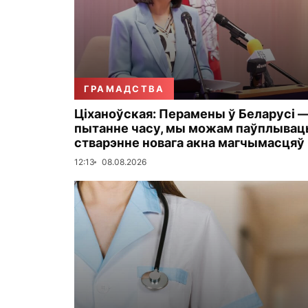
ГРАМАДСТВА
Ціханоўская: Перамены ў Беларусі 
пытанне часу, мы можам паўплывац
стварэнне новага акна магчымасцяў
12:13
08.08.2026