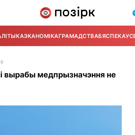
АЛІТЫКА
ЭКАНОМІКА
ГРАМАДСТВА
БЯСПЕКА
УС
10
і і вырабы медпрызначэння не