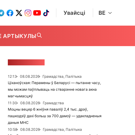
Увайсці
BE
Е АРТЫКУЛЫ
СТУЖКА НАВІН
12:13
08.08.2026
Грамадства, Палітыка
Ціханоўская: Перамены ў Беларусі — пытанне часу,
мы можам паўплываць на стварэнне новага акна
магчымасцяў
11:30
08.08.2026
Грамадства
Моцны вецер 6 жніўня паваліў 2,4 тыс. дрэў,
пашкодзіў дахі больш за 700 дамоў — удакладненыя
даныя МНС
10:58
08.08.2026
Грамадства, Палітыка