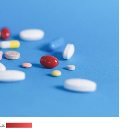
ца:
pixabay.com