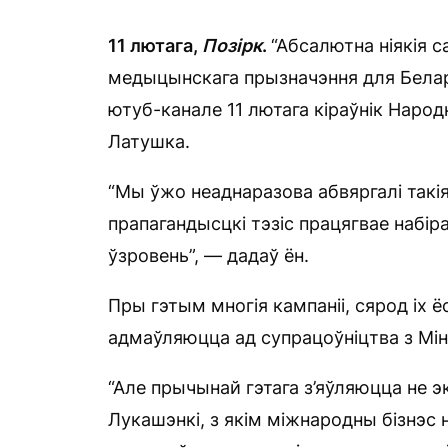
11 лютага,
Позірк
.
“Абсалютна ніякія 
медыцынскага прызначэння для Белару
ютуб-канале 11 лютага кіраўнік Наро
Латушка.
“Мы ўжо неаднаразова абвяргалі такія
прапагандысцкі тэзіс працягвае набір
ўзровень”, — дадаў ён.
Пры гэтым многія кампаніі, сярод іх ё
адмаўляюцца ад супрацоўніцтва з Мін
“Але прычынай гэтага з’яўляюцца не 
Лукашэнкі, з якім міжнародны бізнэс 