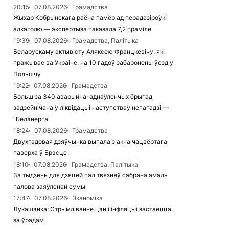
20:15
07.08.2026
Грамадства
Жыхар Кобрынскага раёна памёр ад перадазіроўкі
алкаголю — экспертыза паказала 7,2 праміле
19:39
07.08.2026
Грамадства, Палітыка
Беларускаму актывісту Аляксею Францкевічу, які
пражывае ва Украіне, на 10 гадоў забаронены ўезд у
Польшчу
19:22
07.08.2026
Грамадства
Больш за 340 аварыйна-аднаўленчых брыгад
задзейнічана ў ліквідацыі наступстваў непагадзі —
"Белэнерга"
18:24
07.08.2026
Грамадства
Двухгадовая дзяўчынка выпала з акна чацвёртага
паверха ў Брэсце
18:10
07.08.2026
Грамадства, Палітыка
За тыдзень для дзяцей палітвязняў сабрана амаль
палова заяўленай сумы
17:47
07.08.2026
Эканоміка
Лукашэнка: Стрымліванне цэн і інфляцыі застаецца
за ўрадам