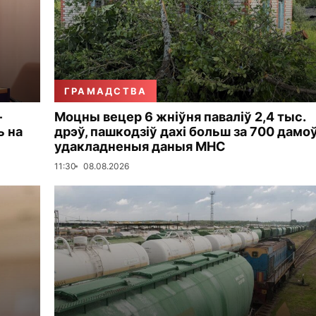
ГРАМАДСТВА
—
Моцны вецер 6 жніўня паваліў 2,4 тыс.
ь на
дрэў, пашкодзіў дахі больш за 700 дамо
удакладненыя даныя МНС
11:30
08.08.2026