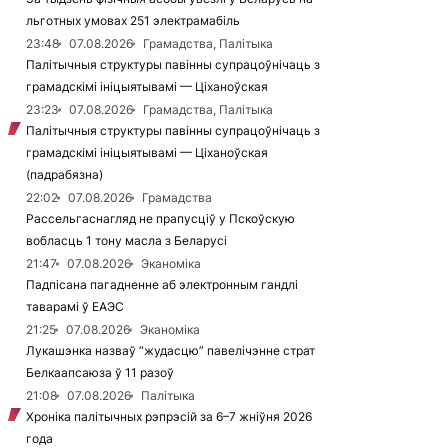
льготных умовах 251 электрамабіль
23:48
07.08.2026
Грамадства, Палітыка
Палітычныя структуры павінны супрацоўнічаць з
грамадскімі ініцыятывамі — Ціханоўская
23:23
07.08.2026
Грамадства, Палітыка
Палітычныя структуры павінны супрацоўнічаць з
грамадскімі ініцыятывамі — Ціханоўская
(падрабязна)
22:02
07.08.2026
Грамадства
Рассельгаснагляд не прапусціў у Пскоўскую
вобласць 1 тону масла з Беларусі
21:47
07.08.2026
Эканоміка
Падпісана пагадненне аб электронным гандлі
таварамі ў ЕАЭС
21:25
07.08.2026
Эканоміка
Лукашэнка назваў “жудасцю” павелічэнне страт
Белкаапсаюза ў 11 разоў
21:08
07.08.2026
Палітыка
Хроніка палітычных рэпрэсій за 6–7 жніўня 2026
года