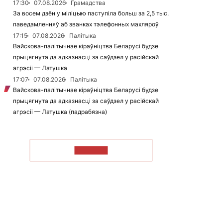
17:30
07.08.2026
Грамадства
За восем дзён у міліцыю паступіла больш за 2,5 тыс.
паведамленняў аб званках тэлефонных махляроў
17:15
07.08.2026
Палітыка
Вайскова-палітычнае кіраўніцтва Беларусі будзе
прыцягнута да адказнасці за саўдзел у расійскай
агрэсіі — Латушка
17:07
07.08.2026
Палітыка
Вайскова-палітычнае кіраўніцтва Беларусі будзе
прыцягнута да адказнасці за саўдзел у расійскай
агрэсіі — Латушка (падрабязна)
ЧЫТАЦЬ