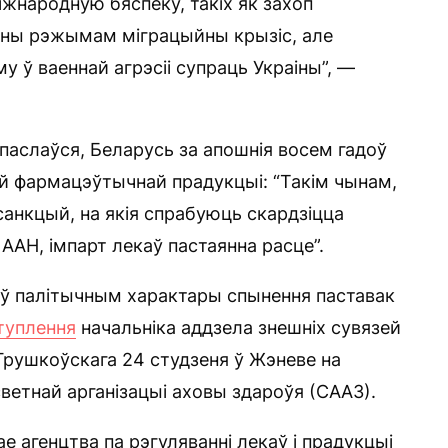
жнародную бяспеку, такіх як захоп
аны рэжымам міграцыйны крызіс, але
 ў ваеннай агрэсіі супраць Украіны”, —
спаслаўся, Беларусь за апошнія восем гадоў
ай фармацэўтычнай прадукцыі: “Такім чынам,
санкцый, на якія спрабуюць скардзіцца
 ААН, імпарт лекаў пастаянна расце”.
 ў палітычным характары спынення паставак
туплення
начальніка аддзела знешніх сувязей
Грушкоўскага 24 студзеня ў Жэневе на
ветнай арганізацыі аховы здароўя (СААЗ).
 агенцтва па рэгуляванні лекаў і прадукцыі