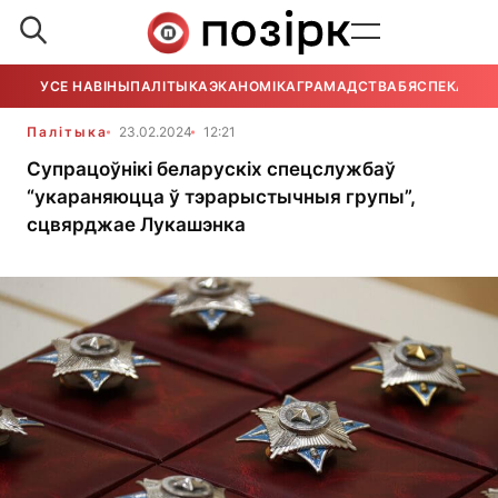
УСЕ НАВІНЫ
ПАЛІТЫКА
ЭКАНОМІКА
ГРАМАДСТВА
БЯСПЕКА
УСЕ
Палітыка
23.02.2024
12:21
Супрацоўнікі беларускіх спецслужбаў
“укараняюцца ў тэрарыстычныя групы”,
сцвярджае Лукашэнка