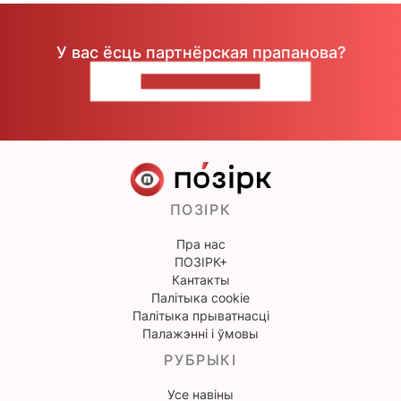
У вас ёсць партнёрская прапанова?
НАПІШЫЦЕ НАМ
ПОЗІРК
Пра нас
ПОЗІРК+
Кантакты
Палітыка cookie
Палітыка прыватнасці
Палажэнні і ўмовы
РУБРЫКІ
Усе навіны