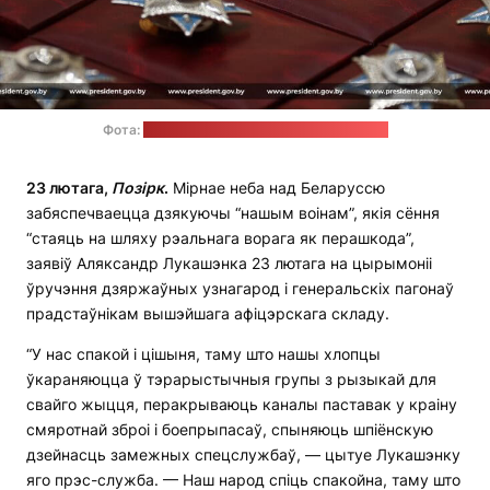
Фота:
прэс-служба Аляксандра Лукашэнкі
23 лютага,
Позірк
.
Мірнае неба над Беларуссю
забяспечваецца дзякуючы “нашым воінам”, якія сёння
“стаяць на шляху рэальнага ворага як перашкода”,
заявіў Аляксандр Лукашэнка 23 лютага на цырымоніі
ўручэння дзяржаўных узнагарод і генеральскіх пагонаў
прадстаўнікам вышэйшага афіцэрскага складу.
“У нас спакой і цішыня, таму што нашы хлопцы
ўкараняюцца ў тэрарыстычныя групы з рызыкай для
свайго жыцця, перакрываюць каналы паставак у краіну
смяротнай зброі і боепрыпасаў, спыняюць шпіёнскую
дзейнасць замежных спецслужбаў, — цытуе Лукашэнку
яго прэс-служба. — Наш народ спіць спакойна, таму што