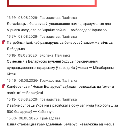
16:56
08.08.2026
Грамадства, Палітыка
Легалізацыя беларусаў, ушанаванне памяці зразумелыя для
мірнага часу, але ва Украіне вайна — амбасадар Чарнагор
16:27
08.08.2026
Грамадства, Палітыка
Патрэбныя ідэі, каб разварушыць беларусаў замежжа, лічыць
Лябедзька
16:18
08.08.2026
Бяспека, Палітыка
Сумесныя з Беларуссю вучэнні будуць прысвечаныя
супрацьдзеянню тэрарызму ў гарадскіх ўмовах — Мінабароны
Кітая
15:46
08.08.2026
Грамадства, Палітыка
Канферэнцыя "Новая Беларусь" заўжды прыводзіць да "змены
палітык" — Баркоўскі
15:13
08.08.2026
Грамадства, Палітыка
У вайне супраць Украіны з расійскага боку загінула ўжо больш за
500 беларусаў — Кабанчук
15:03
08.08.2026
Грамадства
Дзіця становіцца грамадзянінам Беларусі незалежна ад месца