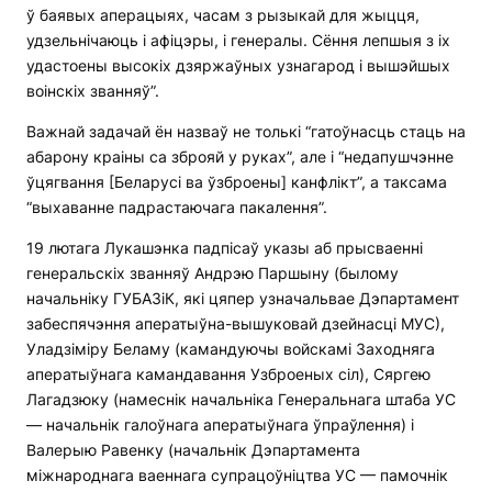
ў баявых аперацыях, часам з рызыкай для жыцця,
удзельнічаюць і афіцэры, і генералы. Сёння лепшыя з іх
удастоены высокіх дзяржаўных узнагарод і вышэйшых
воінскіх званняў”.
Важнай задачай ён назваў не толькі “гатоўнасць стаць на
абарону краіны са зброяй у руках”, але і “недапушчэнне
ўцягвання [Беларусі ва ўзброены] канфлікт”, а таксама
“выхаванне падрастаючага пакалення”.
19 лютага Лукашэнка падпісаў указы аб прысваенні
генеральскіх званняў Андрэю Паршыну (былому
начальніку ГУБАЗіК, які цяпер узначальвае Дэпартамент
забеспячэння аператыўна-вышуковай дзейнасці МУС),
Уладзіміру Беламу (камандуючы войскамі Заходняга
аператыўнага камандавання Узброеных сіл), Сяргею
Лагадзюку (намеснік начальніка Генеральнага штаба УС
— начальнік галоўнага аператыўнага ўпраўлення) і
Валерыю Равенку (начальнік Дэпартамента
міжнароднага ваеннага супрацоўніцтва УС — памочнік