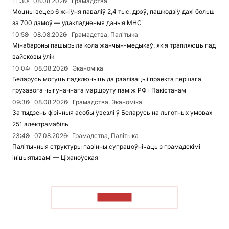
11:30
08.08.2026
Грамадства
Моцны вецер 6 жніўня паваліў 2,4 тыс. дрэў, пашкодзіў дахі больш
за 700 дамоў — удакладненыя даныя МНС
10:58
08.08.2026
Грамадства, Палітыка
Мінабароны пашырыла кола жанчын-медыкаў, якія трапляюць пад
вайсковы ўлік
10:04
08.08.2026
Эканоміка
Беларусь могуць падключыць да рэалізацыі праекта першага
грузавога чыгуначнага маршруту паміж РФ і Пакістанам
09:36
08.08.2026
Грамадства, Эканоміка
За тыдзень фізічныя асобы ўвезлі ў Беларусь на льготных умовах
251 электрамабіль
23:48
07.08.2026
Грамадства, Палітыка
Палітычныя структуры павінны супрацоўнічаць з грамадскімі
ініцыятывамі — Ціханоўская
ЧЫТАЦЬ