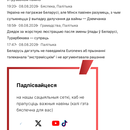
19:20
08.08.2026
Бяспека, Палітыка
Украіна не пагражае Беларусі, але Мінск павінен разумець, з чым
сутыкнецца ў выпадку далучэння да вайны — Дземчанка
18:56
08.08.2026
Грамадства, Палітыка
Дзядок за жорсткую люстрацыю пасля змены ўлады ў Беларусі,
Турарбекава — супраць
17:47
08.08.2026
Палітыка
Беларусь дагэтуль не паведаміла Euronews аб прызнанні
тэлеканала "экстрэмісцкім" і не аргументавала рашэнне
Падпісвайцеся
на нашы сацыяльныя сеткі, каб не
прапусціць важныя навіны (калі гэта
бяспечна для вас)