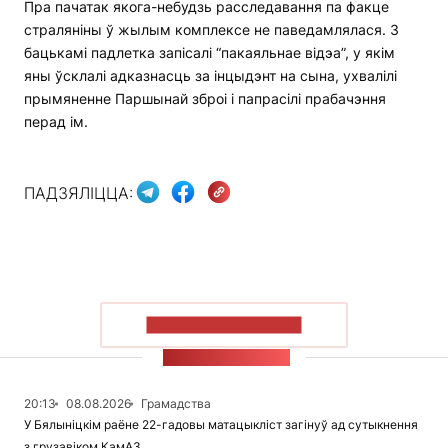
Пра пачатак якога-небудзь расследавання па факце
страляніны ў жылым комплексе не паведамлялася. З
бацькамі падлетка запісалі “пакаяльнае відэа”, у якім
яны ўсклалі адказнасць за інцыдэнт на сына, ухвалілі
прымяненне Паршынай зброі і папрасілі прабачэння
перад ім.
ПАДЗЯЛІЦЦА:
ПАКАЗАЦЬ БОЛЬШ
СТУЖКА НАВІН
20:13
08.08.2026
Грамадства
У Бялыніцкім раёне 22-гадовы матацыкліст загінуў ад сутыкнення
з грузавіком КамАЗ