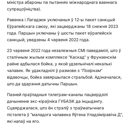
міністра абароны па пытаннях міжнароднага ваеннага
супрацоўніцтва).
Равенка і Лагадзюк уключаныя ў 12-ы пакет санкцый
Еўрапейскага саюзу, які зацверджаны 18 снежня 2023
года. Паршын уключаны ў шосты пакет еўрапейскіх
санкцый, уведзены 4 чэрвеня 2022 года.
23 чэрвеня 2022 года незалежныя СМІ паведамілі, што ў
сталічным жылым комплексе “Каскад” у Фрунзенскім
раёне адбылася бойка, у якой удзельнічалі некалькі
чалавек. Як удакладнілі ў размове з
“
Позіркам
“
відавочцы, бойка завяршылася стральбой. Адзначалася,
што да здарэння датычны Паршын.
Пазней праўладныя тэлеграм-каналы пацвердзілі
дачыненне экс-кіраўніка ГУБАЗіК да інцыдэнту.
Сцвярджалася, што ён стрэліў з траўматычнага
пісталета ў “маладога чалавека Яўгена Уладзіміравіча Д”,
які напаў на яго.