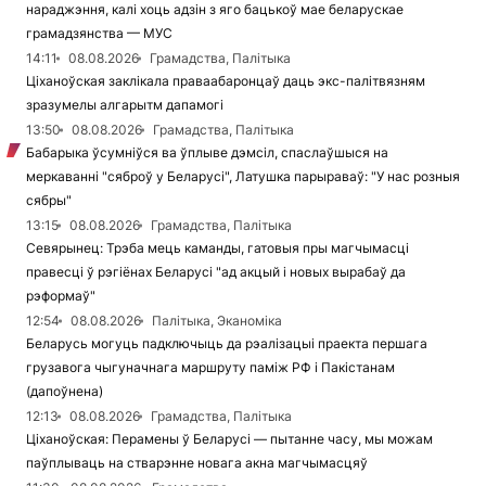
нараджэння, калі хоць адзін з яго бацькоў мае беларускае
грамадзянства — МУС
14:11
08.08.2026
Грамадства, Палітыка
Ціханоўская заклікала праваабаронцаў даць экс-палітвязням
зразумелы алгарытм дапамогі
13:50
08.08.2026
Грамадства, Палітыка
Бабарыка ўсумніўся ва ўплыве дэмсіл, спаслаўшыся на
меркаванні "сяброў у Беларусі", Латушка парыраваў: "У нас розныя
сябры"
13:15
08.08.2026
Грамадства, Палітыка
Севярынец: Трэба мець каманды, гатовыя пры магчымасці
правесці ў рэгіёнах Беларусі "ад акцый і новых вырабаў да
рэформаў"
12:54
08.08.2026
Палітыка, Эканоміка
Беларусь могуць падключыць да рэалізацыі праекта першага
грузавога чыгуначнага маршруту паміж РФ і Пакістанам
(дапоўнена)
12:13
08.08.2026
Грамадства, Палітыка
Ціханоўская: Перамены ў Беларусі — пытанне часу, мы можам
паўплываць на стварэнне новага акна магчымасцяў