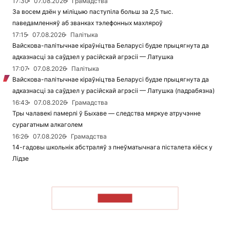
17:30
07.08.2026
Грамадства
За восем дзён у міліцыю паступіла больш за 2,5 тыс.
паведамленняў аб званках тэлефонных махляроў
17:15
07.08.2026
Палітыка
Вайскова-палітычнае кіраўніцтва Беларусі будзе прыцягнута да
адказнасці за саўдзел у расійскай агрэсіі — Латушка
17:07
07.08.2026
Палітыка
Вайскова-палітычнае кіраўніцтва Беларусі будзе прыцягнута да
адказнасці за саўдзел у расійскай агрэсіі — Латушка (падрабязна)
16:43
07.08.2026
Грамадства
Тры чалавекі памерлі ў Быхаве — следства мяркуе атручэнне
сурагатным алкаголем
16:26
07.08.2026
Грамадства
14-гадовы школьнік абстраляў з пнеўматычнага пісталета кіёск у
Лідзе
ЧЫТАЦЬ