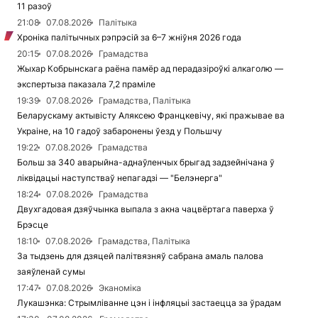
11 разоў
21:08
07.08.2026
Палітыка
Хроніка палітычных рэпрэсій за 6–7 жніўня 2026 года
20:15
07.08.2026
Грамадства
Жыхар Кобрынскага раёна памёр ад перадазіроўкі алкаголю —
экспертыза паказала 7,2 праміле
19:39
07.08.2026
Грамадства, Палітыка
Беларускаму актывісту Аляксею Францкевічу, які пражывае ва
Украіне, на 10 гадоў забаронены ўезд у Польшчу
19:22
07.08.2026
Грамадства
Больш за 340 аварыйна-аднаўленчых брыгад задзейнічана ў
ліквідацыі наступстваў непагадзі — "Белэнерга"
18:24
07.08.2026
Грамадства
Двухгадовая дзяўчынка выпала з акна чацвёртага паверха ў
Брэсце
18:10
07.08.2026
Грамадства, Палітыка
За тыдзень для дзяцей палітвязняў сабрана амаль палова
заяўленай сумы
17:47
07.08.2026
Эканоміка
Лукашэнка: Стрымліванне цэн і інфляцыі застаецца за ўрадам