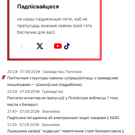
Падпісвайцеся
на нашы сацыяльныя сеткі, каб не
прапусціць важныя навіны (калі гэта
бяспечна для вас)
23:23
07.08.2026
Грамадства, Палітыка
Палітычныя структуры павінны супрацоўнічаць з грамадскімі
ініцыятывамі — Ціханоўская (падрабязна)
22:02
07.08.2026
Грамадства
Рассельгаснагляд не прапусціў у Пскоўскую вобласць 1 тону
масла з Беларусі
21:47
07.08.2026
Эканоміка
Падпісана пагадненне аб электронным гандлі таварамі ў ЕАЭС
21:25
07.08.2026
Эканоміка
Лукашэнка назваў “жудасцю” павелічэнне страт Белкаапсаюза ў