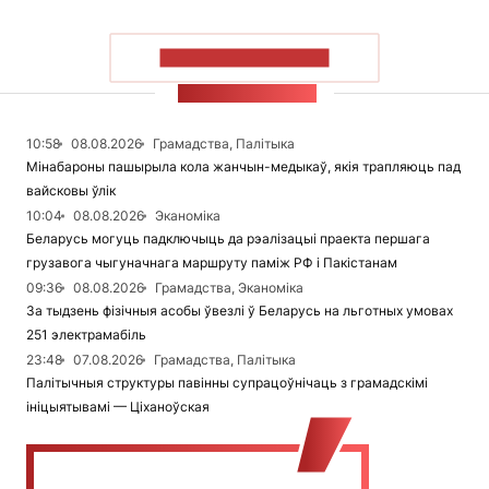
ПАКАЗАЦЬ БОЛЬШ
СТУЖКА НАВІН
10:58
08.08.2026
Грамадства, Палітыка
Мінабароны пашырыла кола жанчын-медыкаў, якія трапляюць пад
вайсковы ўлік
10:04
08.08.2026
Эканоміка
Беларусь могуць падключыць да рэалізацыі праекта першага
грузавога чыгуначнага маршруту паміж РФ і Пакістанам
09:36
08.08.2026
Грамадства, Эканоміка
За тыдзень фізічныя асобы ўвезлі ў Беларусь на льготных умовах
251 электрамабіль
23:48
07.08.2026
Грамадства, Палітыка
Палітычныя структуры павінны супрацоўнічаць з грамадскімі
ініцыятывамі — Ціханоўская