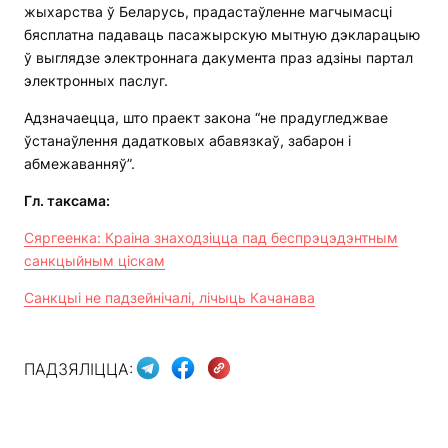
жыхарства ў Беларусь, прадастаўленне магчымасці
бясплатна падаваць пасажырскую мытную дэкларацыю
ў выглядзе электроннага дакумента праз адзіны партал
электронных паслуг.
Адзначаецца, што праект закона “не прадугледжвае
ўстанаўлення дадатковых абавязкаў, забарон і
абмежаванняў”.
Гл. таксама:
Сяргеенка: Краіна знаходзіцца пад беспрэцэдэнтным
санкцыйным ціскам
Санкцыі не падзейнічалі, лічыць Качанава
ПАДЗЯЛІЦЦА: