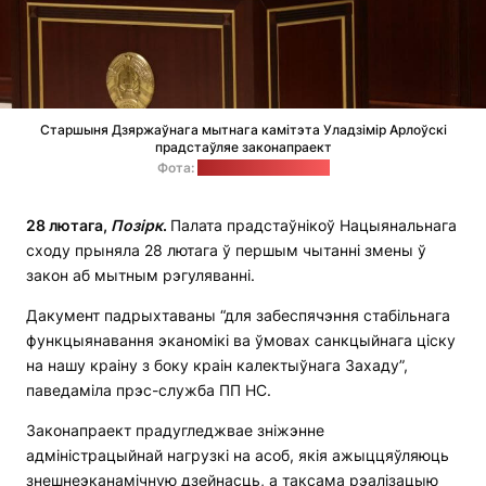
Старшыня Дзяржаўнага мытнага камітэта Уладзімір Арлоўскі
прадстаўляе законапраект
Фота:
прэс-служба ПП НС
28 лютага,
Позірк
.
Палата прадстаўнікоў Нацыянальнага
сходу прыняла 28 лютага ў першым чытанні змены ў
закон аб мытным рэгуляванні.
Дакумент падрыхтаваны “для забеспячэння стабільнага
функцыянавання эканомікі ва ўмовах санкцыйнага ціску
на нашу краіну з боку краін калектыўнага Захаду”,
паведаміла прэс-служба ПП НС.
Законапраект прадугледжвае зніжэнне
адміністрацыйнай нагрузкі на асоб, якія ажыццяўляюць
знешнеэканамічную дзейнасць, а таксама рэалізацыю