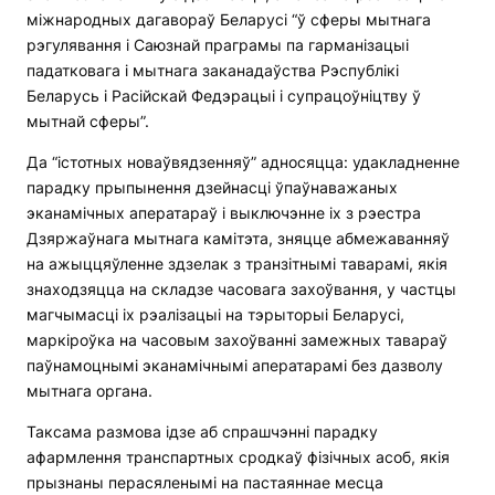
міжнародных дагавораў Беларусі “ў сферы мытнага
рэгулявання і Саюзнай праграмы па гарманізацыі
падатковага і мытнага заканадаўства Рэспублікі
Беларусь і Расійскай Федэрацыі і супрацоўніцтву ў
мытнай сферы”.
Да “істотных новаўвядзенняў” адносяцца: удакладненне
парадку прыпынення дзейнасці ўпаўнаважаных
эканамічных аператараў і выключэнне іх з рэестра
Дзяржаўнага мытнага камітэта, зняцце абмежаванняў
на ажыццяўленне здзелак з транзітнымі таварамі, якія
знаходзяцца на складзе часовага захоўвання, у частцы
магчымасці іх рэалізацыі на тэрыторыі Беларусі,
маркіроўка на часовым захоўванні замежных тавараў
паўнамоцнымі эканамічнымі аператарамі без дазволу
мытнага органа.
Таксама размова ідзе аб спрашчэнні парадку
афармлення транспартных сродкаў фізічных асоб, якія
прызнаны перасяленымі на пастаяннае месца