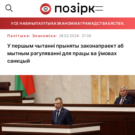
УСЕ НАВІНЫ
ПАЛІТЫКА
ЭКАНОМІКА
ГРАМАДСТВА
БЯСПЕКА
УСЕ
Палітыка
Эканоміка
28.02.2024
21:36
У першым чытанні прыняты законапраект аб
мытным рэгуляванні для працы ва ўмовах
санкцый