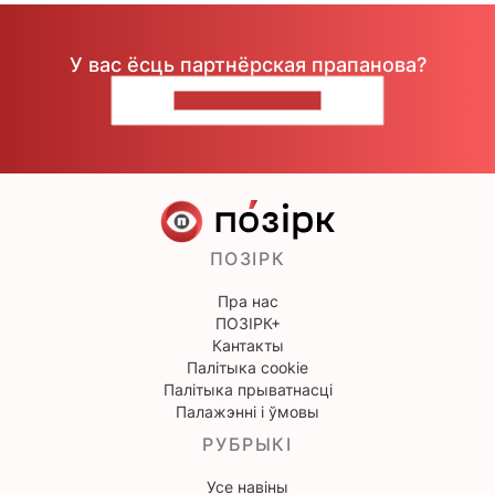
У вас ёсць партнёрская прапанова?
НАПІШЫЦЕ НАМ
ПОЗІРК
Пра нас
ПОЗІРК+
Кантакты
Палітыка cookie
Палітыка прыватнасці
Палажэнні і ўмовы
РУБРЫКІ
Усе навіны