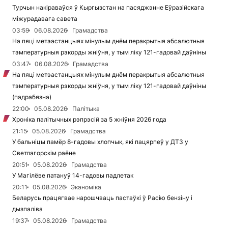
Турчын накіраваўся ў Кыргызстан на пасяджэнне Еўразійскага
міжурадавага савета
03:59
06.08.2026
Грамадства
На пяці метэастанцыях мінулым днём перакрытыя абсалютныя
тэмпературныя рэкорды жніўня, у тым ліку 121-гадовай даўніны
03:47
06.08.2026
Грамадства
На пяці метэастанцыях мінулым днём перакрытыя абсалютныя
тэмпературныя рэкорды жніўня, у тым ліку 121-гадовай даўніны
(падрабязна)
22:00
05.08.2026
Палітыка
Хроніка палітычных рэпрэсій за 5 жніўня 2026 года
21:15
05.08.2026
Грамадства
У бальніцы памёр 8-гадовы хлопчык, які пацярпеў у ДТЗ у
Светлагорскім раёне
20:51
05.08.2026
Грамадства
У Магілёве патануў 14-гадовы падлетак
20:11
05.08.2026
Эканоміка
Беларусь працягвае нарошчваць пастаўкі ў Расію бензіну і
дызпаліва
19:37
05.08.2026
Грамадства