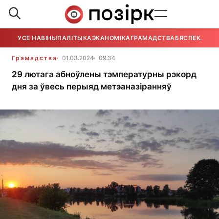
УСЕ НАВІНЫ
ПАЛІТЫКА
ЭКАНОМІКА
ГРАМАДСТВА
БЯСПЕКА
УСЕ
Грамадства
01.03.2024
09:34
29 лютага абноўлены тэмпературны рэкорд
дня за ўвесь перыяд метэаназіранняў