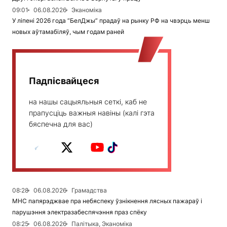
09:01
06.08.2026
Эканоміка
У ліпені 2026 года “БелДжы” прадаў на рынку РФ на чвэрць менш
новых аўтамабіляў, чым годам раней
Падпісвайцеся
на нашы сацыяльныя сеткі, каб не
прапусціць важныя навіны (калі гэта
бяспечна для вас)
08:28
06.08.2026
Грамадства
МНС папярэджвае пра небяспеку ўзнікнення лясных пажараў і
парушэння электразабеспячэння праз спёку
08:25
06.08.2026
Палітыка, Эканоміка