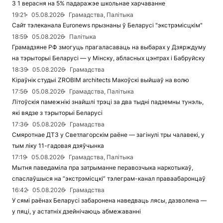
З 1 верасня на 5% падаражэе школьнае харчаванне
19:21
05.08.2026
Грамадства, Палітыка
Сайт тэлеканала Euronews прызнаны ў Беларусі "экстрэмісцкім"
18:59
05.08.2026
Палітыка
Грамадзяне РФ змогуць прагаласаваць на выбарах у Дзярждуму
на тэрыторыі Беларусі — у Мінску, абласных цэнтрах і Бабруйску
18:39
05.08.2026
Грамадства
Кіраўнік студыі ZROBIM architects Макоўскі выйшаў на волю
17:56
05.08.2026
Грамадства, Палітыка
Літоўскія памежнікі знайшлі трэці за два тыдні падземны тунэль,
які вядзе з тэрыторыі Беларусі
17:36
05.08.2026
Грамадства
Смяротнае ДТЗ у Светлагорскім раёне — загінулі тры чалавекі, у
тым ліку 11-гадовая дзяўчынка
17:19
05.08.2026
Грамадства, Палітыка
Мытня паведаміла пра затрыманне перавозчыка наркотыкаў,
спаслаўшыся на “экстрэмісцкі” тэлеграм-канал праваабаронцаў
16:42
05.08.2026
Грамадства
У сямі раёнах Беларусі забаронена наведваць лясы, дазволена —
у пяці, у астатніх дзейнічаюць абмежаванні