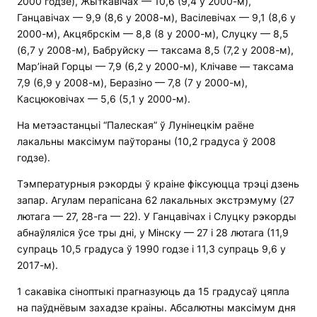
2000 годзе), Жыткавічах — 10,6 (9,4 у 2000-м),
Ганцавічах — 9,9 (8,6 у 2008-м), Васілевічах — 9,1 (8,6 у
2000-м), Акцябрскім — 8,8 (8 у 2000-м), Слуцку — 8,5
(6,7 у 2008-м), Бабруйску — таксама 8,5 (7,2 у 2008-м),
Мар’інай Горцы — 7,9 (6,2 у 2000-м), Клічаве — таксама
7,9 (6,9 у 2008-м), Беразіно — 7,8 (7 у 2000-м),
Касцюковічах — 5,6 (5,1 у 2000-м).
На метэастанцыі “Палеская” ў Лунінецкім раёне
лакальны максімум паўтораны (10,2 градуса ў 2008
годзе).
Тэмпературныя рэкорды ў краіне фіксуюцца трэці дзень
запар. Агулам перапісана 62 лакальных экстрэмуму (27
лютага — 27, 28-га — 22). У Ганцавічах і Слуцку рэкорды
абнаўляліся ўсе тры дні, у Мінску — 27 і 28 лютага (11,9
супраць 10,5 градуса ў 1990 годзе і 11,3 супраць 9,6 у
2017-м).
1 сакавіка сіноптыкі прагназуюць да 15 градусаў цяпла
на паўднёвым захадзе краіны. Абсалютны максімум дня