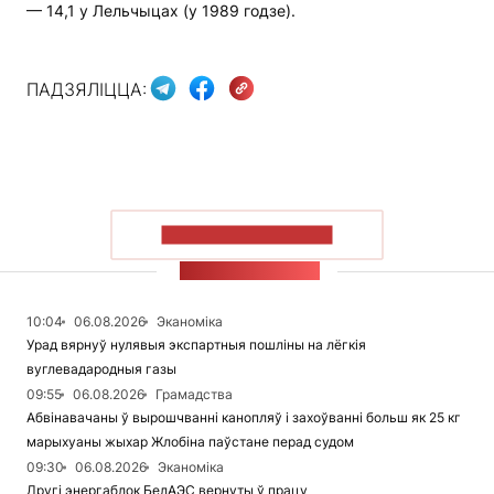
— 14,1 у Лельчыцах (у 1989 годзе).
ПАДЗЯЛІЦЦА:
ПАКАЗАЦЬ БОЛЬШ
СТУЖКА НАВІН
10:04
06.08.2026
Эканоміка
Урад вярнуў нулявыя экспартныя пошліны на лёгкія
вуглевадародныя газы
09:55
06.08.2026
Грамадства
Абвінавачаны ў вырошчванні канопляў і захоўванні больш як 25 кг
марыхуаны жыхар Жлобіна паўстане перад судом
09:30
06.08.2026
Эканоміка
Другі энергаблок БелАЭС вернуты ў працу