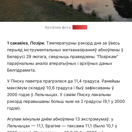
Архіўнае фота:
"Позірк"
1 сакавіка,
Позірк
.
Тэмпературны рэкорд дня за ўвесь
перыяд інструментальных метэаназіранняў абноўлены ў
Беларусі 29 лютага, сведчыць праведзены
“Позіркам”
параўнальны аналіз аператыўных і архіўных даных
Белгідрамета.
У Пінску паветра прагрэлася да 11,4 градуса. Ранейшы
максімум складаў 10,6 градуса і быў зафіксаваны ў
2000 годзе ў Лельчыцах. У самім Пінску лакальны
рэкорд перавышаны больш чым на 2 градусы (9,1 у 2000
годзе).
Агулам мінулым днём абноўлена 13 экстрэмумаў: у
Лельчыцах — 11,1, Брагіне — таксама 11,1 (было 10,1 у