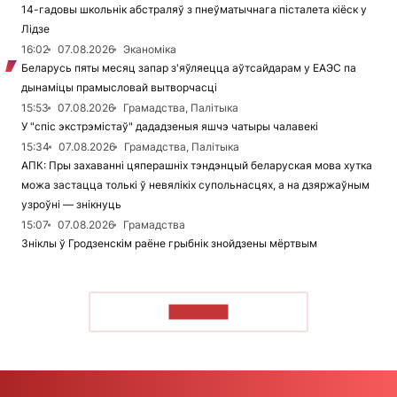
14-гадовы школьнік абстраляў з пнеўматычнага пісталета кіёск у
Лідзе
16:02
07.08.2026
Эканоміка
Беларусь пяты месяц запар з'яўляецца аўтсайдарам у ЕАЭС па
дынаміцы прамысловай вытворчасці
15:53
07.08.2026
Грамадства, Палітыка
У "спіс экстрэмістаў" дададзеныя яшчэ чатыры чалавекі
15:34
07.08.2026
Грамадства, Палітыка
АПК: Пры захаванні цяперашніх тэндэнцый беларуская мова хутка
можа застацца толькі ў невялікіх супольнасцях, а на дзяржаўным
узроўні — знікнуць
15:07
07.08.2026
Грамадства
Зніклы ў Гродзенскім раёне грыбнік знойдзены мёртвым
ЧЫТАЦЬ