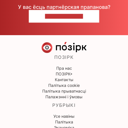
У вас ёсць партнёрская прапанова?
НАПІШЫЦЕ НАМ
ПОЗІРК
Пра нас
ПОЗІРК+
Кантакты
Палітыка cookie
Палітыка прыватнасці
Палажэнні і ўмовы
РУБРЫКІ
Усе навіны
Палітыка
Эканоміка