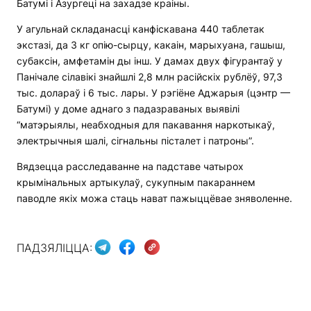
Батумі і Азургеці на захадзе краіны.
У агульнай складанасці канфіскавана 440 таблетак
экстазі, да 3 кг опію-сырцу, какаін, марыхуана, гашыш,
субаксін, амфетамін ды інш. У дамах двух фігурантаў у
Панічале сілавікі знайшлі 2,8 млн расійскіх рублёў, 97,3
тыс. долараў і 6 тыс. лары. У рэгіёне Аджарыя (цэнтр —
Батумі) у доме аднаго з падазраваных выявілі
“матэрыялы, неабходныя для пакавання наркотыкаў,
электрычныя шалі, сігнальны пісталет і патроны”.
Вядзецца расследаванне на падставе чатырох
крымінальных артыкулаў, сукупным пакараннем
паводле якіх можа стаць нават пажыццёвае зняволенне.
ПАДЗЯЛІЦЦА: