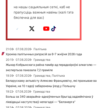
на нашы сацыяльныя сеткі, каб не
прапусціць важныя навіны (калі гэта
бяспечна для вас)
21:08
07.08.2026
Палітыка
Хроніка палітычных рэпрэсій за 6–7 жніўня 2026 года
20:15
07.08.2026
Грамадства
Жыхар Кобрынскага раёна памёр ад перадазіроўкі алкаголю —
экспертыза паказала 7,2 праміле
19:39
07.08.2026
Грамадства, Палітыка
Беларускаму актывісту Аляксею Францкевічу, які пражывае ва
Украіне, на 10 гадоў забаронены ўезд у Польшчу
19:22
07.08.2026
Грамадства
Больш за 340 аварыйна-аднаўленчых брыгад задзейнічана ў
ліквідацыі наступстваў непагадзі — "Белэнерга"
18:24
07.08.2026
Грамадства