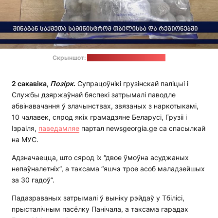
Скрыншот:
відэаматэрыял МУС Грузіі
2 сакавіка,
Позірк
.
Супрацоўнікі грузінскай паліцыі і
Службы дзяржаўнай бяспекі затрымалі паводле
абвінавачання ў злачынствах, звязаных з наркотыкамі,
10 чалавек, сярод якіх грамадзяне Беларусі, Грузіі і
Ізраіля,
паведамляе
партал newsgeorgia.ge са спасылкай
на МУС.
Адзначаецца, што сярод іх “двое ўмоўна асуджаных
непаўналетніх”, а таксама “яшчэ трое асоб маладзейшых
за 30 гадоў”.
Падазраваных затрымалі ў выніку рэйдаў у Тбілісі,
прысталічным пасёлку Панічала, а таксама гарадах