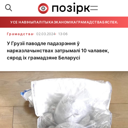
УСЕ НАВІНЫ
ПАЛІТЫКА
ЭКАНОМІКА
ГРАМАДСТВА
БЯСПЕКА
УСЕ
Грамадства
02.03.2024
13:06
У Грузіі паводле падазрэння ў
нарказлачынствах затрымалі 10 чалавек,
сярод іх грамадзяне Беларусі