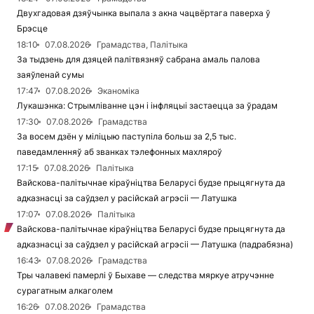
Двухгадовая дзяўчынка выпала з акна чацвёртага паверха ў
Брэсце
18:10
07.08.2026
Грамадства, Палітыка
За тыдзень для дзяцей палітвязняў сабрана амаль палова
заяўленай сумы
17:47
07.08.2026
Эканоміка
Лукашэнка: Стрымліванне цэн і інфляцыі застаецца за ўрадам
17:30
07.08.2026
Грамадства
За восем дзён у міліцыю паступіла больш за 2,5 тыс.
паведамленняў аб званках тэлефонных махляроў
17:15
07.08.2026
Палітыка
Вайскова-палітычнае кіраўніцтва Беларусі будзе прыцягнута да
адказнасці за саўдзел у расійскай агрэсіі — Латушка
17:07
07.08.2026
Палітыка
Вайскова-палітычнае кіраўніцтва Беларусі будзе прыцягнута да
адказнасці за саўдзел у расійскай агрэсіі — Латушка (падрабязна)
16:43
07.08.2026
Грамадства
Тры чалавекі памерлі ў Быхаве — следства мяркуе атручэнне
сурагатным алкаголем
16:26
07.08.2026
Грамадства