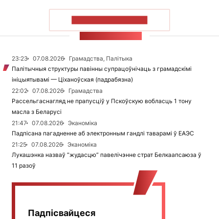
ПАКАЗАЦЬ БОЛЬШ
СТУЖКА НАВІН
23:23
07.08.2026
Грамадства, Палітыка
Палітычныя структуры павінны супрацоўнічаць з грамадскімі
ініцыятывамі — Ціханоўская (падрабязна)
22:02
07.08.2026
Грамадства
Рассельгаснагляд не прапусціў у Пскоўскую вобласць 1 тону
масла з Беларусі
21:47
07.08.2026
Эканоміка
Падпісана пагадненне аб электронным гандлі таварамі ў ЕАЭС
21:25
07.08.2026
Эканоміка
Лукашэнка назваў “жудасцю” павелічэнне страт Белкаапсаюза ў
11 разоў
Падпісвайцеся