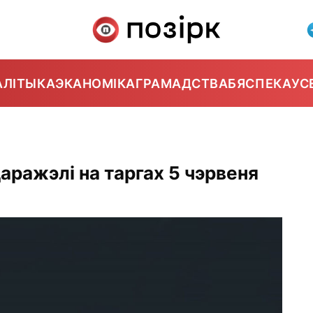
АЛІТЫКА
ЭКАНОМІКА
ГРАМАДСТВА
БЯСПЕКА
УС
аражэлі на таргах 5 чэрвеня