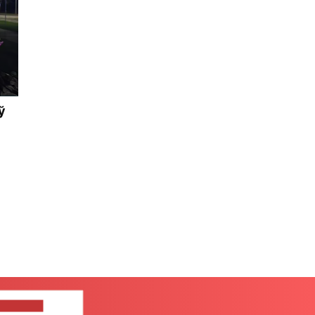
ў
ЦЕ НАМ