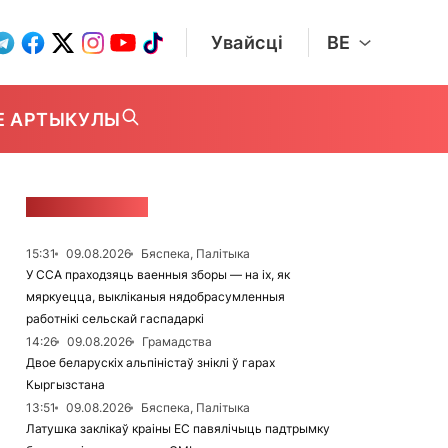
Увайсці
BE
Е АРТЫКУЛЫ
СТУЖКА НАВІН
15:31
09.08.2026
Бяспека, Палітыка
У ССА праходзяць ваенныя зборы — на іх, як
мяркуецца, выкліканыя нядобрасумленныя
работнікі сельскай гаспадаркі
14:26
09.08.2026
Грамадства
Двое беларускіх альпіністаў зніклі ў гарах
Кыргызстана
13:51
09.08.2026
Бяспека, Палітыка
Латушка заклікаў краіны ЕС павялічыць падтрымку