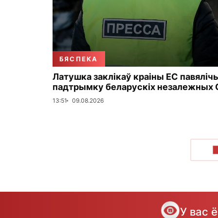
БЯСПЕКА
Латушка заклікаў краіны ЕС павяліч
падтрымку беларускіх незалежных 
13:51
09.08.2026
У вас 