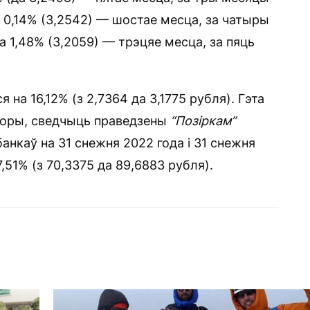
а 0,14% (3,2542) — шостае месца, за чатыры
на 1,48% (3,2059) — трэцяе месца, за пяць
 на 16,12% (з 2,7364 да 3,1775 рубля). Гэта
сторы, сведчыць праведзены
“Позіркам”
анкаў на 31 снежня 2022 года і 31 снежня
51% (з 70,3375 да 89,6883 рубля).