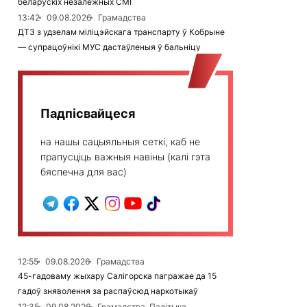
беларускіх незалежных СМІ
13:42
09.08.2026
Грамадства
ДТЗ з удзелам міліцэйскага транспарту ў Кобрыне
— супрацоўнікі МУС дастаўленыя ў бальніцу
Падпісвайцеся
на нашы сацыяльныя сеткі, каб не
прапусціць важныя навіны (калі гэта
бяспечна для вас)
12:55
09.08.2026
Грамадства
45-гадоваму жыхару Салігорска пагражае да 15
гадоў зняволення за распаўсюд наркотыкаў
12:35
09.08.2026
Грамадства, Палітыка