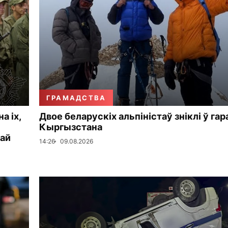
ГРАМАДСТВА
а іх,
Двое беларускіх альпіністаў зніклі ў гар
Кыргызстана
кай
14:26
09.08.2026