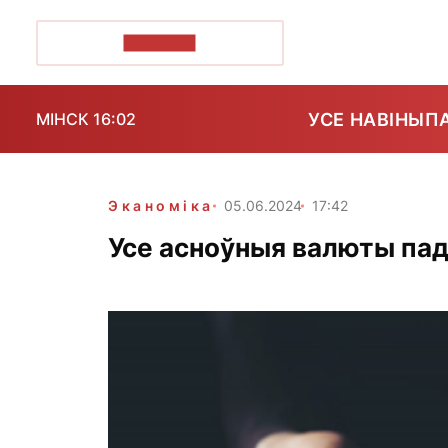
ПОЗІРК+
УСЕ НАВІНЫ
П
МІНСК 16:02
Эканоміка
05.06.2024
17:42
Усе асноўныя валюты пад