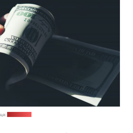
ца:
freepik.com