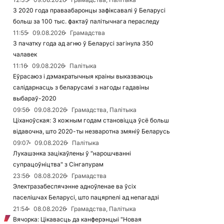
З 2020 года праваабаронцы зафіксавалі ў Беларусі
больш за 100 тыс. фактаў палітычнага пераследу
11:55
09.08.2026
Грамадства
З пачатку года ад агню ў Беларусі загінула 350
чалавек
11:16
09.08.2026
Палітыка
Еўрасаюз і дэмакратычныя краіны выказваюць
салідарнасць з беларусамі з нагоды гадавіны
выбараў-2020
09:56
09.08.2026
Грамадства, Палітыка
Ціханоўская: З кожным годам становіцца ўсё больш
відавочна, што 2020-ты незваротна змяніў Беларусь
09:07
09.08.2026
Палітыка
Лукашэнка зацікаўлены ў "нарошчванні
супрацоўніцтва" з Сінгапурам
23:56
08.08.2026
Грамадства
Электразабеспячэнне адноўленае ва ўсіх
паселішчах Беларусі, што пацярпелі ад непагадзі
21:54
08.08.2026
Грамадства, Палітыка
Вячорка: Цікавасць да канферэнцыі "Новая