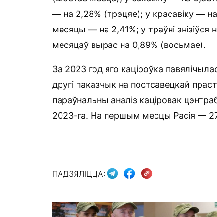
— на 2,28% (трэцяе); у красавіку — н
месяцы — на 2,41%; у траўні знізіўся 
месяцаў вырас на 0,89% (восьмае).
За 2023 год яго каціроўка павялічылася
другі паказчык на постсавецкай пра
параўнальны аналіз каціровак цэнтраб
2023-га. На першым месцы Расія — 27,
ПАДЗЯЛІЦЦА: