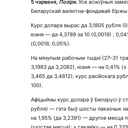
5 чэрвеня,
Позірк
.
Усе асноўныя заме
Беларускай валютна-фондавай біржы 
Курс долара вырас да 3,1805 рубля (0,
юаня — да 4,3789 за 10 (0,0019) , 0,0
(0,0018, 0,05%).
На мінулым рабочым тыдні (27–31 траў
3,1983 да 3,2082), юаня — на 0,41% (з 
3,465 да 3,4812); курс расійскага рубл
100).
Афіцыйны курс долара ў Беларусі ў студ
рубля) — гэта быў шосты паказчык н
на 1,95% (да 3,2391) — другое месца п
(шостае месца); у сакавіку — на 0,33