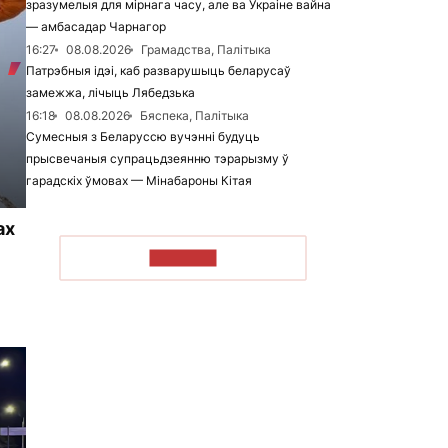
зразумелыя для мірнага часу, але ва Украіне вайна
— амбасадар Чарнагор
16:27
08.08.2026
Грамадства, Палітыка
Патрэбныя ідэі, каб разварушыць беларусаў
замежжа, лічыць Лябедзька
16:18
08.08.2026
Бяспека, Палітыка
Сумесныя з Беларуссю вучэнні будуць
прысвечаныя супрацьдзеянню тэрарызму ў
гарадскіх ўмовах — Мінабароны Кітая
ах
ЧЫТАЦЬ