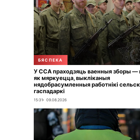
БЯСПЕКА
У ССА праходзяць ваенныя зборы — н
як мяркуецца, выкліканыя
нядобрасумленныя работнікі сельс
гаспадаркі
15:31
09.08.2026