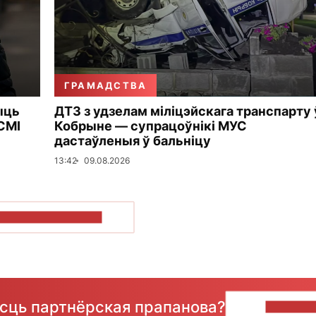
ГРАМАДСТВА
ыць
ДТЗ з удзелам міліцэйскага транспарту 
СМІ
Кобрыне — супрацоўнікі МУС
дастаўленыя ў бальніцу
13:42
09.08.2026
ПАКАЗАЦЬ БОЛЬШ
ёсць партнёрская прапанова?
НАПІШЫ