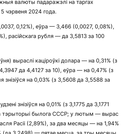
жныя валюты падаражэлі на таргах
5 чэрвеня 2024 года.
0037, 0,12%), еўра — 3,466 (0,0027, 0,08%),
4%), расійскага рубля — да 3,5813 за 100
ня) выраслі каціроўкі долара — на 0,31% (з
4,3947 да 4,4127 за 10), еўра — на 0,47% (з
я знізіўся на 0,03% (з 3,5608 да 3,5588 за
зені знізіўся на 0,01% (з 3,1775 да 3,1771
а тэрыторыі былога СССР; у лютым — вырас
асля Расіі (2,89%), за два месяцы — на 1,94%
% (да 3,2498) — пятае месца, за тры месяцы