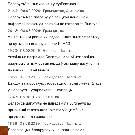
Беларусь" вызначае нашу суб'ектнасць
21:44
08.08.2026
Грамадства, Эканоміка
Беларусь мае патрэбу ў гіганцкай пенсійнай
рэформе і пакуль да яе зусім не гатовая — Львоўскі
20:13
08.08.2026
Грамадства
У Бялыніцкім раёне 22-гадовы матацыкліст загінуў
ад сутыкнення з грузавіком КамАЗ
19:20
08.08.2026
Бяспека, Палітыка
Украіна не пагражае Беларусі, але Мінск павінен
разумець, з чым сутыкнецца ў выпадку далучэння
да вайны — Дземчанка
18:56
08.08.2026
Грамадства, Палітыка
Дзядок за жорсткую люстрацыю пасля змены ўлады
ў Беларусі, Турарбекава — супраць
17:47
08.08.2026
Палітыка
Беларусь дагэтуль не паведаміла Euronews аб
прызнанні тэлеканала "экстрэмісцкім" і не
аргументавала рашэнне
16:56
08.08.2026
Грамадства, Палітыка
Легалізацыя беларусаў, ушанаванне памяці