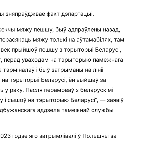
 зняпраўджвае факт дэпартацыі.
расекчы мяжу пешшу, быў адпраўлены назад,
перасякаць мяжу толькі на аўтамабілях, там
авек прыйшоў пешшу з тэрыторыі Беларусі,
уг, перад уваходам на тэрыторыю памежнага
а тэрміналаў і быў затрыманы на лініі
на тэрыторыі Беларусі, ён выйшаў за
ь у раку. Пасля перамоваў з беларускімі
 і сышоў на тэрыторыю Беларусі”, — заявіў
Надбужанскага аддзела памежнай службы
2023 годзе яго затрымлівалі ў Польшчы за