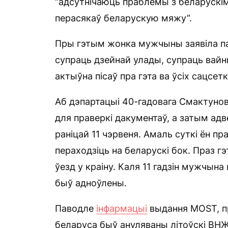
“адсутнічаюць праблемы з беларускім
перасякаў беларускую мяжу”.
Пры гэтым жонка мужчыны заявіла па
супраць дзейнай улады, супраць вайны 
актыўна пісаў пра гэта ва ўсіх сацсетк
Аб дэпартацыі 40-гадовага Смактунові
для праверкі дакументаў, а затым ад
раніцай 11 чэрвеня. Амаль суткі ён п
пераходзіць на беларускі бок. Праз гэ
ўезд у краіну. Каля 11 гадзін мужчын
быў адноўлены.
Паводле
інфармацыі
выдання MOST, пр
беларуса быў ануляваны літоўскі ВНЖ