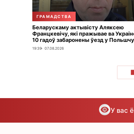
ГРАМАДСТВА
Беларускаму актывісту Аляксею
Францкевічу, які пражывае ва Украіне
10 гадоў забаронены ўезд у Польшч
19:39
07.08.2026
У вас 