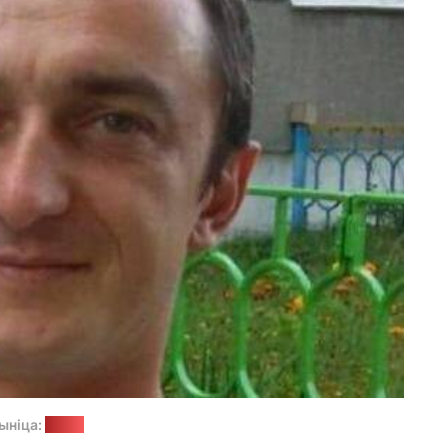
ыніца:
ByPol