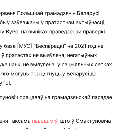
рвеня Польшчай грамадзянін Беларусі
 быў заўважаны ў пратэстнай актыўнасці,
ў ByPol па выніках праведзенай праверкі.
у базе [МУС] “Беспарадкі” на 2021 год не
е ў пратэстах не выяўлена, негатыўных
укашэнкі не выяўлена, у сацыяльных сетках
яго могуць прыцягнуць у Беларусі да
yPol.
туновіч працаваў на грамадзянскай пасадзе
веня таксама
паведаміў
, што ў Смактуновіча