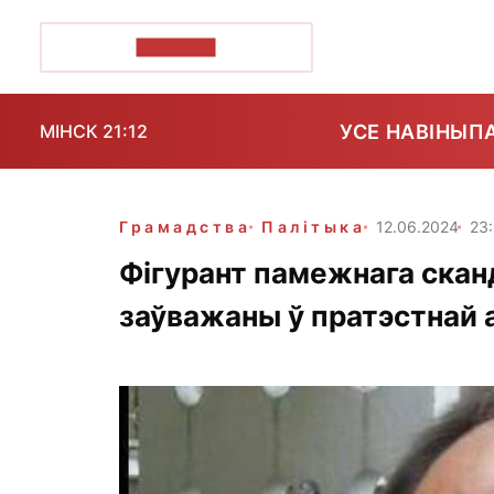
ПОЗІРК+
УСЕ НАВІНЫ
П
МІНСК 21:12
Грамадства
Палітыка
12.06.2024
23
Фігурант памежнага скан
заўважаны ў пратэстнай 