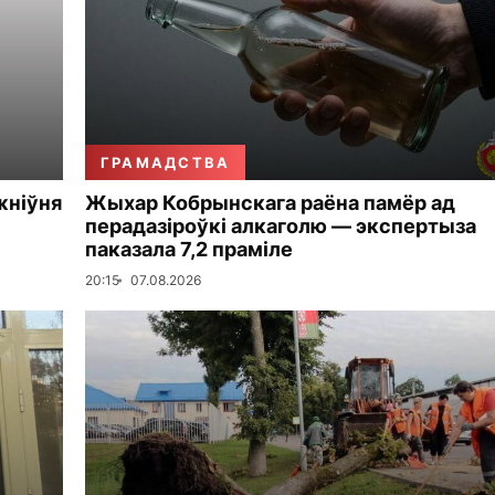
ГРАМАДСТВА
жніўня
Жыхар Кобрынскага раёна памёр ад
перадазіроўкі алкаголю — экспертыза
паказала 7,2 праміле
20:15
07.08.2026