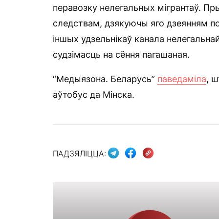
перавозку нелегальных мігрантаў. Пры
следствам, дзякуючы яго дзеянням по
іншых удзельнікаў канала нелегальн
судзімасць на сёння пагашаная.
“Медыязона. Беларусь”
паведаміла
, 
аўтобус да Мінска.
ПАДЗЯЛІЦЦА: