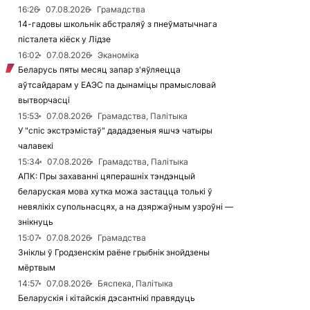
16:26
07.08.2026
Грамадства
14-гадовы школьнік абстраляў з пнеўматычнага
пісталета кіёск у Лідзе
16:02
07.08.2026
Эканоміка
Беларусь пяты месяц запар з'яўляецца
аўтсайдарам у ЕАЭС па дынаміцы прамысловай
вытворчасці
15:53
07.08.2026
Грамадства, Палітыка
У "спіс экстрэмістаў" дададзеныя яшчэ чатыры
чалавекі
15:34
07.08.2026
Грамадства, Палітыка
АПК: Пры захаванні цяперашніх тэндэнцый
беларуская мова хутка можа застацца толькі ў
невялікіх супольнасцях, а на дзяржаўным узроўні —
знікнуць
15:07
07.08.2026
Грамадства
Зніклы ў Гродзенскім раёне грыбнік знойдзены
мёртвым
14:57
07.08.2026
Бяспека, Палітыка
Беларускія і кітайскія дэсантнікі правядуць