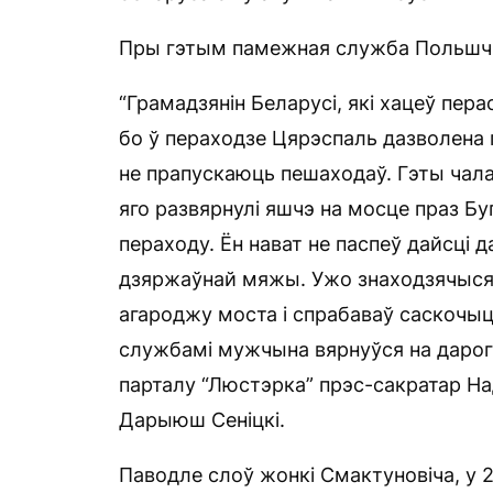
Пры гэтым памежная служба Польшчы
“Грамадзянін Беларусі, які хацеў пе
бо ў пераходзе Цярэспаль дазволена 
не прапускаюць пешаходаў. Гэты чал
яго развярнулі яшчэ на мосце праз Б
пераходу. Ён нават не паспеў дайсці д
дзяржаўнай мяжы. Ужо знаходзячыся 
агароджу моста і спрабаваў саскочыц
службамі мужчына вярнуўся на дарогу
парталу “Люстэрка” прэс-сакратар 
Дарыюш Сеніцкі.
Паводле слоў жонкі Смактуновіча, у 