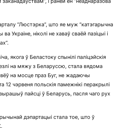
 заканадаўствам”, і раней ён “неаднаразова
рталу “Люстэрка”, што яе муж “катэгарычна
ва Украіне, ніколі не хаваў сваёй пазіцыі і
ах”.
ча, якога ў Беластоку спынілі паліцэйскія
везлі на мяжу з Беларуссю, стала вядома
равёў на мосце праз Буг, не жадаючы
та 12 чэрвеня польскія памежнікі перакрылі
а вырашыў пайсці ў Беларусь, пасля чаго рух
ычынай дэпартацыі стала тое, што ў
.