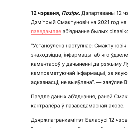
12 чэрвеня,
Позірк
.
Дэпартаваны 12 чэ
Дзмітрый Смактуновіч на 2021 год не
паведамляе
аб’яднанне былых сілавіко
“Устаноўлена наступнае: Смактуновіч 
знаходзіцца, інфармацыі аб яго ўдзел
каментароў у дачыненні да рэжыму Л
кампраметуючай інфармацыі, за якую 
адказнасці, не выяўлена”, — заяўляе B
Павдле даных аб’яднання, раней Смак
кантралёра ў пазаведамаснай ахове.
Дзяржпагранкамітэт Беларусі 12 чэр