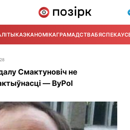
АЛІТЫКА
ЭКАНОМІКА
ГРАМАДСТВА
БЯСПЕКА
УС
:28
далу Смактуновіч не
актыўнасці — ByPol