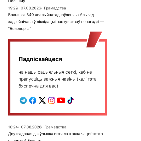
Польшчу
19:22
07.08.2026
Грамадства
Больш за 340 аварыйна-аднаўленчых брыгад
задзейнічана ў ліквідацыі наступстваў непагадзі —
"Белэнерга"
Падпісвайцеся
на нашы сацыяльныя сеткі, каб не
прапусціць важныя навіны (калі гэта
бяспечна для вас)
18:24
07.08.2026
Грамадства
Двухгадовая дзяўчынка выпала з акна чацвёртага
паверха ў Брэсце