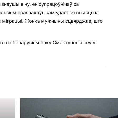
знаўшы віну, ён супрацоўнічаў са
льскім праваахоўнікам удалося выйсці на
ай міграцыі. Жонка мужчыны сцвярджае, што
што на беларускім баку Смактуновіч сеў у