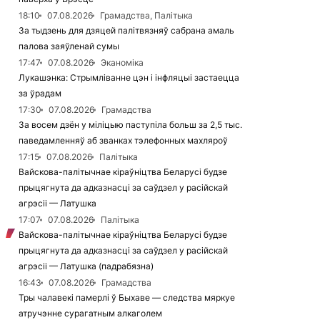
18:10
07.08.2026
Грамадства, Палітыка
За тыдзень для дзяцей палітвязняў сабрана амаль
палова заяўленай сумы
17:47
07.08.2026
Эканоміка
Лукашэнка: Стрымліванне цэн і інфляцыі застаецца
за ўрадам
17:30
07.08.2026
Грамадства
За восем дзён у міліцыю паступіла больш за 2,5 тыс.
паведамленняў аб званках тэлефонных махляроў
17:15
07.08.2026
Палітыка
Вайскова-палітычнае кіраўніцтва Беларусі будзе
прыцягнута да адказнасці за саўдзел у расійскай
агрэсіі — Латушка
17:07
07.08.2026
Палітыка
Вайскова-палітычнае кіраўніцтва Беларусі будзе
прыцягнута да адказнасці за саўдзел у расійскай
агрэсіі — Латушка (падрабязна)
16:43
07.08.2026
Грамадства
Тры чалавекі памерлі ў Быхаве — следства мяркуе
атручэнне сурагатным алкаголем