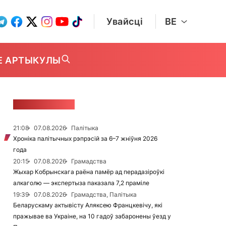
Увайсці
BE
Е АРТЫКУЛЫ
СТУЖКА НАВІН
21:08
07.08.2026
Палітыка
Хроніка палітычных рэпрэсій за 6–7 жніўня 2026
года
20:15
07.08.2026
Грамадства
Жыхар Кобрынскага раёна памёр ад перадазіроўкі
алкаголю — экспертыза паказала 7,2 праміле
19:39
07.08.2026
Грамадства, Палітыка
Беларускаму актывісту Аляксею Францкевічу, які
пражывае ва Украіне, на 10 гадоў забаронены ўезд у