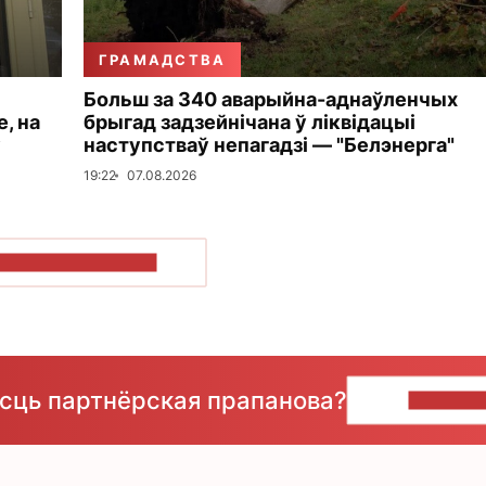
ГРАМАДСТВА
Больш за 340 аварыйна-аднаўленчых
, на
брыгад задзейнічана ў ліквідацыі
у
наступстваў непагадзі — "Белэнерга"
19:22
07.08.2026
ПАКАЗАЦЬ БОЛЬШ
ёсць партнёрская прапанова?
НАПІШЫ