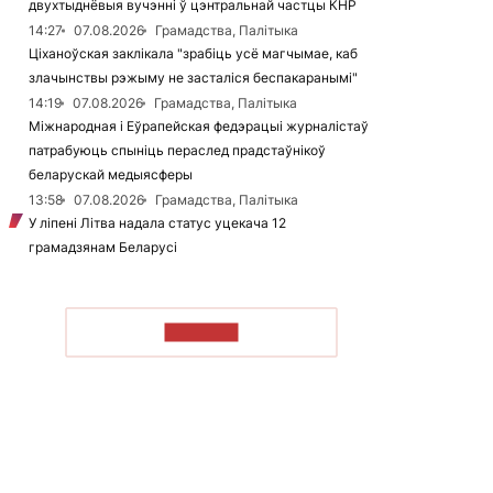
двухтыднёвыя вучэнні ў цэнтральнай частцы КНР
14:27
07.08.2026
Грамадства, Палітыка
Ціханоўская заклікала "зрабіць усё магчымае, каб
злачынствы рэжыму не засталіся беспакаранымі"
14:19
07.08.2026
Грамадства, Палітыка
Міжнародная і Еўрапейская федэрацыі журналістаў
патрабуюць спыніць пераслед прадстаўнікоў
беларускай медыясферы
13:58
07.08.2026
Грамадства, Палітыка
У ліпені Літва надала статус уцекача 12
грамадзянам Беларусі
ЧЫТАЦЬ