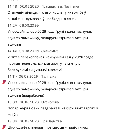
14:49
06.08.2026
Грамадства, Палітыка
Статкевіч лічыць, что яго інсульт у няволі быў
выкліканы адмоваю ў неабходных леках
14:27
06.08.2026
У першай палове 2026 года Грузія дала прытулак
аднаму замежніку, беларусы атрымалі чатыры
адмовы
14:14
06.08.2026
Эканоміка
У Літве перахопленая найбуйнейшая ў 2026 годзе
партыя нелегальных цыгарэт, у тым ліку з
беларускімі акцызнымі маркамі
14:11
06.08.2026
Палітыка
У першай палове 2026 года Грузія дала прытулак
аднаму замежніку, беларусы атрымалі чатыры
адмовы (падрабязна)
13:38
06.08.2026
Эканоміка
Долар, еўра і юань падаражэлі на біржавых таргах 6
жніўня
13:36
06.08.2026
Грамадства
Штогод афтальмолагі прымаюць у паліклініках