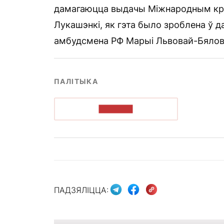
дамагаюцца выдачы Міжнародным кры
Лукашэнкі, як гэта было зроблена ў да
амбудсмена РФ Марыі Львовай-Бялов
ПАЛІТЫКА
ЧЫТАЦЬ
ПАДЗЯЛІЦЦА: