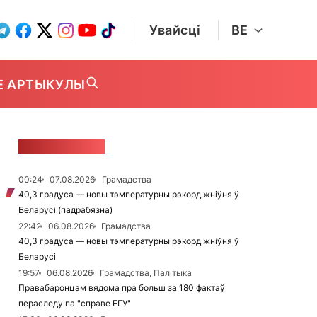
Увайсці
BE
Е АРТЫКУЛЫ
СТУЖКА НАВІН
00:24
07.08.2026
Грамадства
40,3 градуса — новы тэмпературны рэкорд жніўня ў
Беларусі (падрабязна)
22:42
06.08.2026
Грамадства
40,3 градуса — новы тэмпературны рэкорд жніўня ў
Беларусі
19:57
06.08.2026
Грамадства, Палітыка
Правабаронцам вядома пра больш за 180 фактаў
пераследу па "справе ЕГУ"