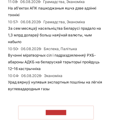
11:08
06.08.2026
Грамадства, Эканоміка
На аб'ектах АПК пашкоджаныя яшчэ дзве адзінкі
тэхнікі
10:57
06.08.2026
Грамадства, Эканоміка
За сем месяцаў насельніцтва Беларусі прадало на
1,3 млрд долараў больш наяўнай валюты, чым
набыло
10:50
06.08.2026
Бяспека, Палітыка
Вучэнні міратворчых сіл і падраздзяленняў РХБ-
абароны АДКБ на беларускай тэрыторыі пройдуць
12–16 кастрычніка
10:04
06.08.2026
Эканоміка
Урад вярнуў нулявыя экспартныя пошліны на лёгкія
вуглевадародныя газы
ЧЫТАЦЬ