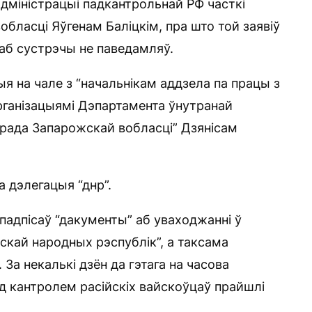
адміністрацыі падкантрольнай РФ часткі
бласці Яўгенам Баліцкім, пра што той заявіў
 аб сустрэчы не паведамляў.
я на чале з “начальнікам аддзела па працы з
арганізацыямі Дэпартамента ўнутранай
 ўрада Запарожскай вобласці” Дзянісам
а дэлегацыя “днр”.
 падпісаў “дакументы” аб уваходжанні ў
нскай народных рэспублік”, а таксама
За некалькі дзён да гэтага на часова
д кантролем расійскіх вайскоўцаў прайшлі