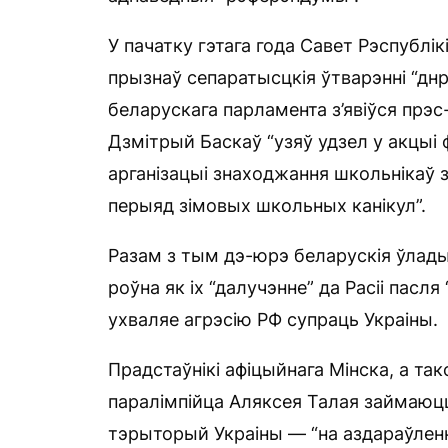
У пачатку гэтага года Савет Рэспублі
прызнаў сепаратысцкія ўтварэнні “днр”
беларускага парламента з’явіўся прэс-
Дзмітрый Баскаў “узяў удзел у акцыі 
арганізацыі знаходжання школьнікаў з
перыяд зімовых школьных канікул”.
Разам з тым дэ-юрэ беларускія ўлады 
роўна як іх “далучэнне” да Расіі пас
ухваляе агрэсію РФ супраць Украіны.
Прадстаўнікі афіцыйнага Мінска, а т
паралімпійца Аляксея Талая займаюц
тэрыторый Украіны — “на аздараўленн