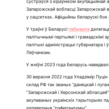
сустрэўся з кіраўніком акупацыйнай 
Запарожскай вобласці Запарожскай во
у сацсетках. Афіцыйны беларускі бок
У траўні ў Беларусі
пабывала
дэлегацы
палітычнымі партыямі і грамадскімі 
палітыкі адміністрацыі губернатара і
Леўчанкам.
У жніўні 2023 года Беларусь наведвал
30 верасня 2022 года Уладзімір Пуцін
склад РФ так званых “данецкай і луга
“Запарожскай і Херсонскай абласцей”. 
акупаваных украінскіх тэрыторыях па
адпаведныя “рэферэндумы”.