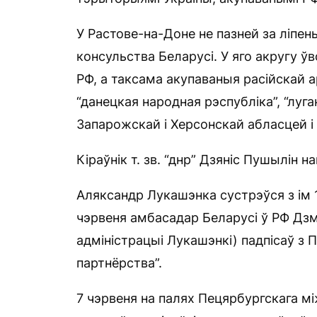
У Растове-на-Доне не пазней за ліпе
консульства Беларусі. У яго акругу ў
РФ, а таксама акупаваныя расійскай 
“данецкая народная рэспубліка”, “луга
Запарожскай і Херсонскай абласцей і
Кіраўнік т. зв. “днр” Дзяніс Пушылін 
Аляксандр Лукашэнка сустрэўся з ім 1
чэрвеня амбасадар Беларусі ў РФ Дзм
адміністрацыі Лукашэнкі) падпісаў з
партнёрства”.
7 чэрвеня на палях Пецярбургскага м