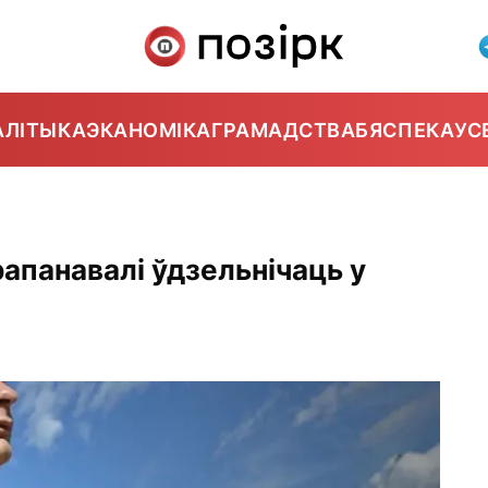
АЛІТЫКА
ЭКАНОМІКА
ГРАМАДСТВА
БЯСПЕКА
УС
апанавалі ўдзельнічаць у