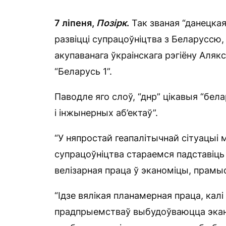
7 ліпеня,
Позірк
.
Так званая “данецкая
развіцці супрацоўніцтва з Беларуссю,
акупаванага ўкраінскага рэгіёну Аля
“Беларусь 1”.
Паводле яго слоў, “днр” цікавыя “бел
і інжынерных аб’ектаў”.
“У няпростай геапалітычнай сітуацыі
супрацоўніцтва стараемся падставіць
велізарная праца ў эканоміцы, прам
“Ідзе вялікая планамерная праца, кал
прадпрыемстваў выбудоўваюцца экана