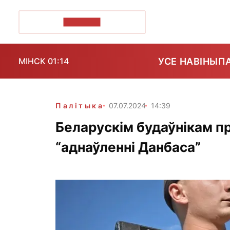
ПОЗІРК+
УСЕ НАВІНЫ
П
МІНСК 01:14
Палітыка
07.07.2024
14:39
Беларускім будаўнікам пр
“аднаўленні Данбаса”