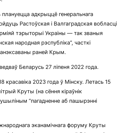
нь плануецца адкрыццё генеральнага
войдуць Растоўская і Валгаградская вобласці
арміяй тэрыторыі Украіны — так званыя
нская народная рэспубліка”, часткі
 анэксаваны раней Крым.
наведваў Беларусь 27 ліпеня 2022 года.
8 красавіка 2023 года ў Мінску. Летась 15
ітрый Круты (на сёння кіраўнік
 Пушыліным “пагадненне аб пашырэнні
іжнароднага эканамічнага форуму Круты