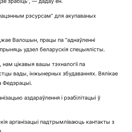
зе зрабіць”, — дадаў ён.
неацэнным рэсурсам” для акупаваных
джае Валошын, працы па “аднаўленні
 прыняць удзел беларускія спецыялісты.
 нам цікавыя вашы тэхналогіі па
стцы вады, інжынерных збудаваннях. Вялікае
а Федэрацыі.
анізацыю аздараўлення і рэабілітацыі ў
кія арганізацыі падтрымліваюць кантакты з
.