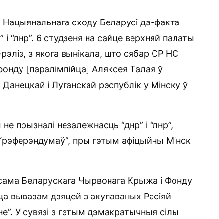
кі Нацыянальнага сходу Беларусі дэ-факта
 і “лнр”. 6 студзеня на сайце верхняй палаты
рэліз, з якога вынікала, што сябар СР НС
фонду [паралімпійца] Аляксея Талая ў
 Данецкай і Луганскай рэспублік у Мінску ў
не прызналі незалежнасць “днр” і “лнр”,
ля “рэферэндумаў”, пры гэтым афіцыйны Мінск
аксама Беларускага Чырвонага Крыжа і Фонду
ца вывазам дзяцей з акупаваных Расіяй
е”. У сувязі з гэтым дэмакратычныя сілы