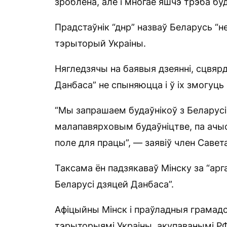
зроблена, але і многае яшчэ трэба буд
Прадстаўнік “днр” назваў Беларусь “
тэрыторый Украіны.
Нягледзячы на баявыя дзеянні, сцвяр
Данбаса” не спыняюцца і ў іх змогуць
“Мы запрашаем будаўнікоў з Беларусі,
малапавярховым будаўніцтве, па ачы
поле для працы”, — заявіў член Савет
Таксама ён падзякаваў Мінску за “арг
Беларусі дзяцей Данбаса”.
Афіцыйны Мінск і праўладныя грамадс
тэрыторыямі Украіны, акупаванымі РФ