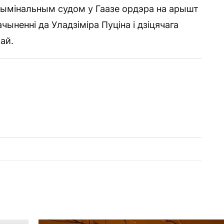
мінальным судом у Гаазе ордэра на арышт
чыненні да Уладзіміра Пуціна і дзіцячага
ай.