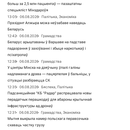
больш за 2,5 млн пацыентаў — пазаштатны
спецыяліст Мінздароўя
13:05
06.08.2026
Палітыка, Эканоміка
Прэзідэнт Алжыра можа неўзабаве наведаць
Беларусь
12:42
06.08.2026
Грамадства
Беларус арыштаваны ў Варшаве на падставе
падазрэння ў захоўванні і збыце наркотыкаў і
псіхатропаў
12:38
06.08.2026
Грамадства
У цэнтры Мінска на дзяўчыну ўпалі галіны
надламанага дрэва — пацярпелая ў бальніцы, у
сітуацыі разбіраецца СК
12:35
06.08.2026
Бяспека, Палітыка
Падсанкцыйнае "КБ "Радар" распрацавала новы
перадатчык перашкодаў для абароны крытычнай
інфраструктуры ад дронаў
12:31
06.08.2026
Грамадства, Эканоміка
Мытня выкрыла намер польскага перавозчыка
схаваць частку грузу