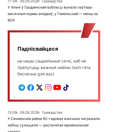
17:36
06.08.2026
Грамадства
У ліпені ў Гродзенскай вобласці выпала паўтары
месячныя нормы ападкаў, у Гомельскай — менш за
60%
Падпісвайцеся
на нашы сацыяльныя сеткі, каб не
прапусціць важныя навіны (калі гэта
бяспечна для вас)
15:08
06.08.2026
Грамадства
У Сенненскім раёне 62-гадовая жанчына пагражала
забіць сужыцеля — распачатая крымінальная
справа