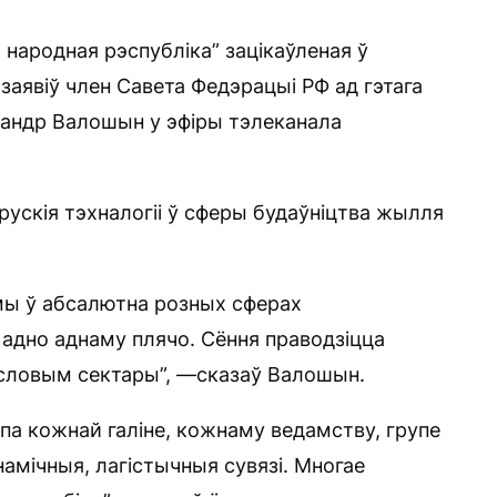
 народная рэспубліка” зацікаўленая ў
 заявіў член Савета Федэрацыі РФ ад гэтага
ксандр Валошын у эфіры тэлеканала
арускія тэхналогіі ў сферы будаўніцтва жылля
 мы ў абсалютна розных сферах
 адно аднаму плячо. Сёння праводзіцца
ысловым сектары”, —сказаў Валошын.
і па кожнай галіне, кожнаму ведамству, групе
мічныя, лагістычныя сувязі. Многае