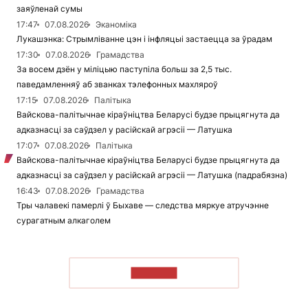
заяўленай сумы
17:47
07.08.2026
Эканоміка
Лукашэнка: Стрымліванне цэн і інфляцыі застаецца за ўрадам
17:30
07.08.2026
Грамадства
За восем дзён у міліцыю паступіла больш за 2,5 тыс.
паведамленняў аб званках тэлефонных махляроў
17:15
07.08.2026
Палітыка
Вайскова-палітычнае кіраўніцтва Беларусі будзе прыцягнута да
адказнасці за саўдзел у расійскай агрэсіі — Латушка
17:07
07.08.2026
Палітыка
Вайскова-палітычнае кіраўніцтва Беларусі будзе прыцягнута да
адказнасці за саўдзел у расійскай агрэсіі — Латушка (падрабязна)
16:43
07.08.2026
Грамадства
Тры чалавекі памерлі ў Быхаве — следства мяркуе атручэнне
сурагатным алкаголем
ЧЫТАЦЬ