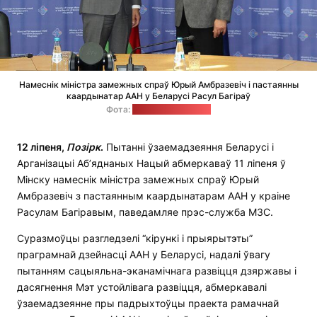
Намеснік міністра замежных спраў Юрый Амбразевіч і пастаянны
каардынатар ААН у Беларусі Расул Багіраў
Фота:
прэс-служба МЗС
12 ліпеня,
Позірк
.
Пытанні ўзаемадзеяння Беларусі і
Арганізацыі Аб’яднаных Нацый абмеркаваў 11 ліпеня ў
Мінску намеснік міністра замежных спраў Юрый
Амбразевіч з пастаянным каардынатарам ААН у краіне
Расулам Багіравым, паведамляе прэс-служба МЗС.
Суразмоўцы разгледзелі “кірункі і прыярытэты”
праграмнай дзейнасці ААН у Беларусі, надалі ўвагу
пытанням сацыяльна-эканамічнага развіцця дзяржавы і
дасягнення Мэт устойлівага развіцця, абмеркавалі
ўзаемадзеянне пры падрыхтоўцы праекта рамачнай