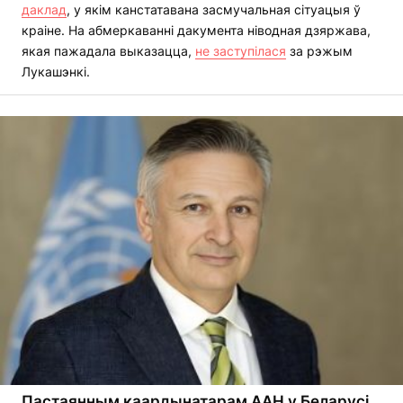
даклад
, у якім канстатавана засмучальная сітуацыя ў
краіне. На абмеркаванні дакумента ніводная дзяржава,
якая пажадала выказацца,
не заступілася
за рэжым
Лукашэнкі.
Пастаянным каардынатарам ААН у Беларусі