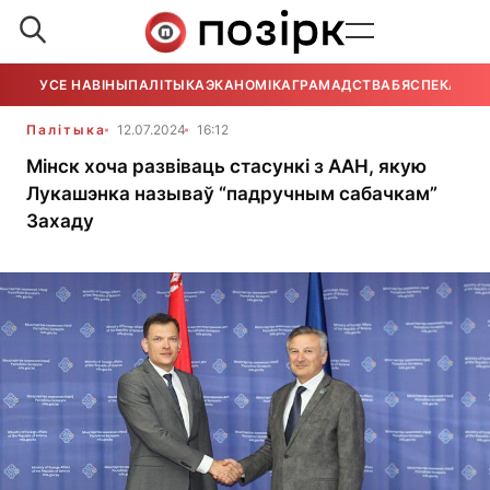
УСЕ НАВІНЫ
ПАЛІТЫКА
ЭКАНОМІКА
ГРАМАДСТВА
БЯСПЕКА
УСЕ
Палітыка
12.07.2024
16:12
Мінск хоча развіваць стасункі з ААН, якую
Лукашэнка называў “падручным сабачкам”
Захаду