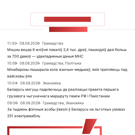
ПАКАЗАЦЬ БОЛЬШ
СТУЖКА НАВІН
11:30
08.08.2026
Грамадства
Моцны вецер 6 жніўня паваліў 2,4 тыс. дрэў, пашкодзіў дахі больш
за 700 дамоў — удакладненыя даныя МНС
10:58
08.08.2026
Грамадства, Палітыка
Мінабароны пашырыла кола жанчын-медыкаў, якія трапляюць пад
вайсковы ўлік
10:04
08.08.2026
Эканоміка
Беларусь могуць падключыць да рэалізацыі праекта першага
грузавога чыгуначнага маршруту паміж РФ і Пакістанам
09:36
08.08.2026
Грамадства, Эканоміка
За тыдзень фізічныя асобы ўвезлі ў Беларусь на льготных умовах
251 электрамабіль