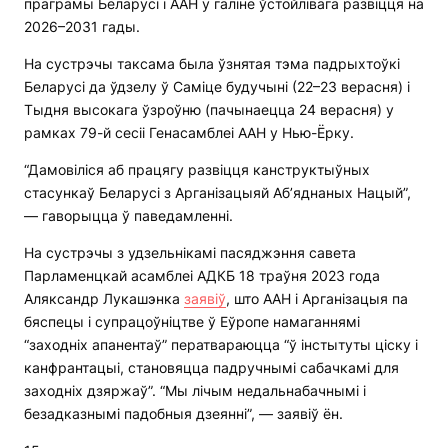
праграмы Беларусі і ААН у галіне ўстойлівага развіцця на
2026–2031 гады.
На сустрэчы таксама была ўзнятая тэма падрыхтоўкі
Беларусі да ўдзелу ў Саміце будучыні (22–23 верасня) і
Тыдня высокага ўзроўню (пачынаецца 24 верасня) у
рамках 79-й сесіі Генасамблеі ААН у Нью-Ёрку.
“Дамовіліся аб працягу развіцця канструктыўных
стасункаў Беларусі з Арганізацыяй Аб’яднаных Нацый”,
— гаворыцца ў паведамленні.
На сустрэчы з удзельнікамі пасяджэння савета
Парламенцкай асамблеі АДКБ 18 траўня 2023 года
Аляксандр Лукашэнка
заявіў
, што ААН і Арганізацыя па
бяспецы і супрацоўніцтве ў Еўропе намаганнямі
“заходніх апанентаў” ператвараюцца “ў інстытуты ціску і
канфрантацыі, становяцца падручнымі сабачкамі для
заходніх дзяржаў”. “Мы лічым недальнабачнымі і
безадказнымі падобныя дзеянні”, — заявіў ён.