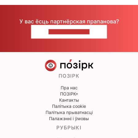
У вас ёсць партнёрская прапанова?
НАПІШЫЦЕ НАМ
ПОЗІРК
Пра нас
ПОЗІРК+
Кантакты
Палітыка cookie
Палітыка прыватнасці
Палажэнні і ўмовы
РУБРЫКІ