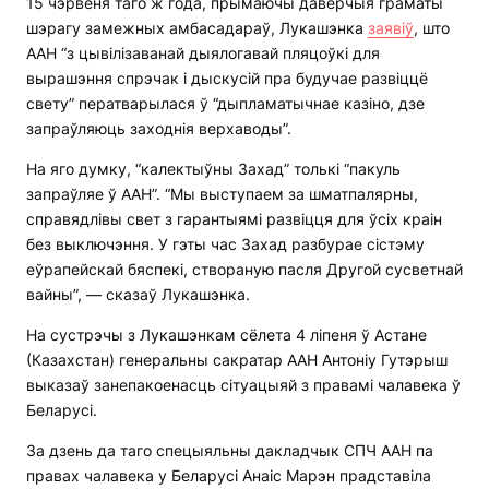
15 чэрвеня таго ж года, прымаючы даверчыя граматы
шэрагу замежных амбасадараў, Лукашэнка
заявіў
, што
ААН “з цывілізаванай дыялогавай пляцоўкі для
вырашэння спрэчак і дыскусій пра будучае развіццё
свету” ператварылася ў “дыпламатычнае казіно, дзе
запраўляюць заходнія верхаводы”.
На яго думку, “калектыўны Захад” толькі “пакуль
запраўляе ў ААН”. “Мы выступаем за шматпалярны,
справядлівы свет з гарантыямі развіцця для ўсіх краін
без выключэння. У гэты час Захад разбурае сістэму
еўрапейскай бяспекі, створаную пасля Другой сусветнай
вайны”, — сказаў Лукашэнка.
На сустрэчы з Лукашэнкам сёлета 4 ліпеня ў Астане
(Казахстан) генеральны сакратар ААН Антоніу Гутэрыш
выказаў занепакоенасць сітуацыяй з правамі чалавека ў
Беларусі.
За дзень да таго спецыяльны дакладчык СПЧ ААН па
правах чалавека у Беларусі Анаіс Марэн прадставіла