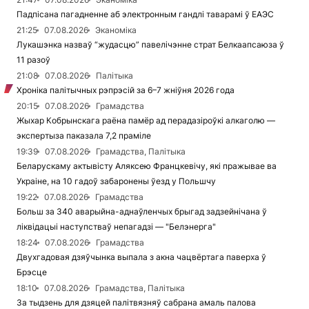
Падпісана пагадненне аб электронным гандлі таварамі ў ЕАЭС
21:25
07.08.2026
Эканоміка
Лукашэнка назваў “жудасцю” павелічэнне страт Белкаапсаюза ў
11 разоў
21:08
07.08.2026
Палітыка
Хроніка палітычных рэпрэсій за 6–7 жніўня 2026 года
20:15
07.08.2026
Грамадства
Жыхар Кобрынскага раёна памёр ад перадазіроўкі алкаголю —
экспертыза паказала 7,2 праміле
19:39
07.08.2026
Грамадства, Палітыка
Беларускаму актывісту Аляксею Францкевічу, які пражывае ва
Украіне, на 10 гадоў забаронены ўезд у Польшчу
19:22
07.08.2026
Грамадства
Больш за 340 аварыйна-аднаўленчых брыгад задзейнічана ў
ліквідацыі наступстваў непагадзі — "Белэнерга"
18:24
07.08.2026
Грамадства
Двухгадовая дзяўчынка выпала з акна чацвёртага паверха ў
Брэсце
18:10
07.08.2026
Грамадства, Палітыка
За тыдзень для дзяцей палітвязняў сабрана амаль палова