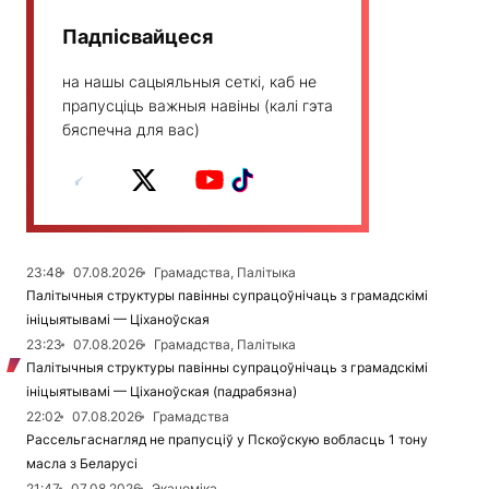
Падпісвайцеся
на нашы сацыяльныя сеткі, каб не
прапусціць важныя навіны (калі гэта
бяспечна для вас)
23:48
07.08.2026
Грамадства, Палітыка
Палітычныя структуры павінны супрацоўнічаць з грамадскімі
ініцыятывамі — Ціханоўская
23:23
07.08.2026
Грамадства, Палітыка
Палітычныя структуры павінны супрацоўнічаць з грамадскімі
ініцыятывамі — Ціханоўская (падрабязна)
22:02
07.08.2026
Грамадства
Рассельгаснагляд не прапусціў у Пскоўскую вобласць 1 тону
масла з Беларусі
21:47
07.08.2026
Эканоміка