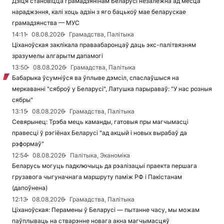
Дзіця становіцца грамадзянінам Беларусі незалежна ад месца
нараджэння, калі хоць адзін з яго бацькоў мае беларускае
грамадзянства — МУС
14:11
08.08.2026
Грамадства, Палітыка
Ціханоўская заклікала праваабаронцаў даць экс-палітвязням
зразумелы алгарытм дапамогі
13:50
08.08.2026
Грамадства, Палітыка
Бабарыка ўсумніўся ва ўплыве дэмсіл, спаслаўшыся на
меркаванні "сяброў у Беларусі", Латушка парыраваў: "У нас розныя
сябры"
13:15
08.08.2026
Грамадства, Палітыка
Севярынец: Трэба мець каманды, гатовыя пры магчымасці
правесці ў рэгіёнах Беларусі "ад акцый і новых вырабаў да
рэформаў"
12:54
08.08.2026
Палітыка, Эканоміка
Беларусь могуць падключыць да рэалізацыі праекта першага
грузавога чыгуначнага маршруту паміж РФ і Пакістанам
(дапоўнена)
12:13
08.08.2026
Грамадства, Палітыка
Ціханоўская: Перамены ў Беларусі — пытанне часу, мы можам
паўплываць на стварэнне новага акна магчымасцяў