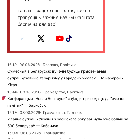
на нашы сацыяльныя сеткі, каб не
прапусціць важныя навіны (калі гэта
бяспечна для вас)
16:18
08.08.2026
Бяспека, Палітыка
Сумесныя з Беларуссю вучэнні будуць прысвечаныя
супрацьдзеянню тэрарызму ў гарадскіх ўмовах — Мінабароны
Кітая
15:46
08.08.2026
Грамадства, Палітыка
Канферэнцыя "Новая Беларусь" заўжды прыводзіць да "змены
палітык" — Баркоўскі
15:13
08.08.2026
Грамадства, Палітыка
У вайне супраць Украіны з расійскага боку загінула ўжо больш за
500 беларусаў — Кабанчук
15:03
08.08.2026
Грамадства