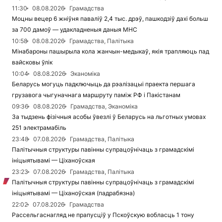
11:30
08.08.2026
Грамадства
Моцны вецер 6 жніўня паваліў 2,4 тыс. дрэў, пашкодзіў дахі больш
за 700 дамоў — удакладненыя даныя МНС
10:58
08.08.2026
Грамадства, Палітыка
Мінабароны пашырыла кола жанчын-медыкаў, якія трапляюць пад
вайсковы ўлік
10:04
08.08.2026
Эканоміка
Беларусь могуць падключыць да рэалізацыі праекта першага
грузавога чыгуначнага маршруту паміж РФ і Пакістанам
09:36
08.08.2026
Грамадства, Эканоміка
За тыдзень фізічныя асобы ўвезлі ў Беларусь на льготных умовах
251 электрамабіль
23:48
07.08.2026
Грамадства, Палітыка
Палітычныя структуры павінны супрацоўнічаць з грамадскімі
ініцыятывамі — Ціханоўская
23:23
07.08.2026
Грамадства, Палітыка
Палітычныя структуры павінны супрацоўнічаць з грамадскімі
ініцыятывамі — Ціханоўская (падрабязна)
22:02
07.08.2026
Грамадства
Рассельгаснагляд не прапусціў у Пскоўскую вобласць 1 тону