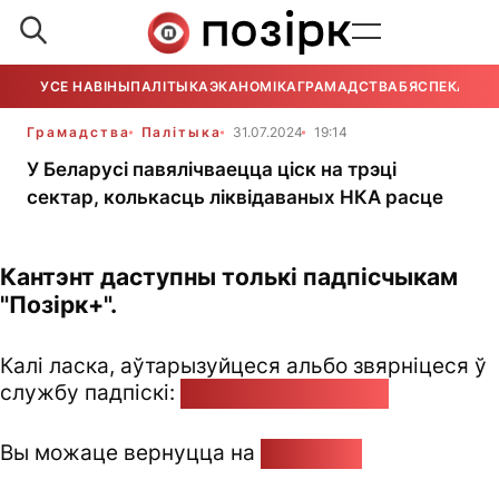
УСЕ НАВІНЫ
ПАЛІТЫКА
ЭКАНОМІКА
ГРАМАДСТВА
БЯСПЕКА
УСЕ
Грамадства
Палітыка
31.07.2024
19:14
У Беларусі павялічваецца ціск на трэці
сектар, колькасць ліквідаваных НКА расце
Кантэнт даступны толькі падпісчыкам
"Позірк+".
Калі ласка, аўтарызуйцеся альбо звярніцеся ў
службу падпіскі:
pozirk@pozirk.online
Вы можаце вернуцца на
Галоўную