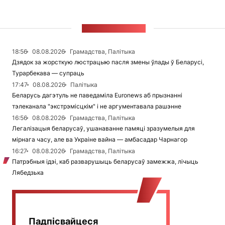
СТУЖКА НАВІН
18:56
08.08.2026
Грамадства, Палітыка
Дзядок за жорсткую люстрацыю пасля змены ўлады ў Беларусі,
Турарбекава — супраць
17:47
08.08.2026
Палітыка
Беларусь дагэтуль не паведаміла Euronews аб прызнанні
тэлеканала "экстрэмісцкім" і не аргументавала рашэнне
16:56
08.08.2026
Грамадства, Палітыка
Легалізацыя беларусаў, ушанаванне памяці зразумелыя для
мірнага часу, але ва Украіне вайна — амбасадар Чарнагор
16:27
08.08.2026
Грамадства, Палітыка
Патрэбныя ідэі, каб разварушыць беларусаў замежжа, лічыць
Лябедзька
Падпісвайцеся