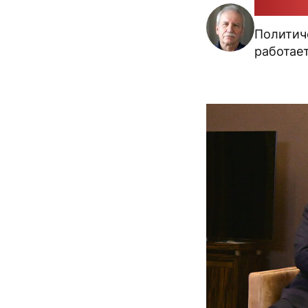
Валери
Политиче
работае