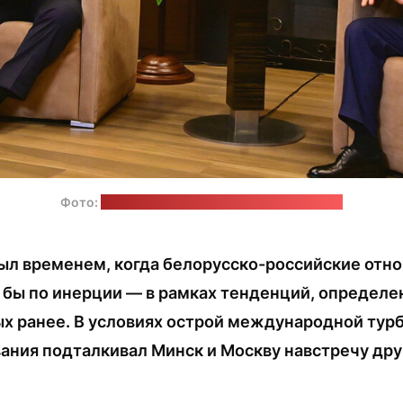
Фото:
пресс-служба Александра Лукашенко
ыл временем, когда белорусско-российские отн
к бы по инерции — в рамках тенденций, определе
х ранее. В условиях острой международной тур
ания подталкивал Минск и Москву навстречу друг