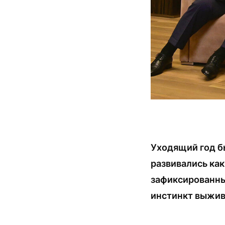
Уходящий год б
развивались ка
зафиксированны
инстинкт выжив