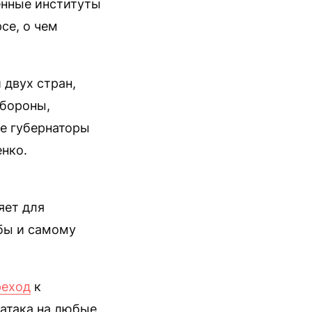
венные институты
се, о чем
двух стран,
обороны,
е губернаторы
нко.
яет для
обы и самому
реход
к
 атака на любые