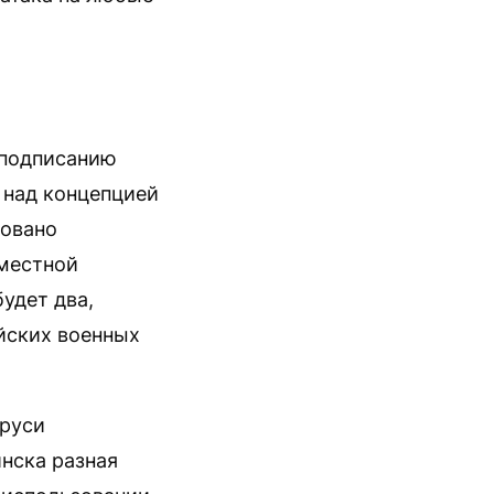
 подписанию
 над концепцией
ровано
вместной
удет два,
йских военных
аруси
нска разная