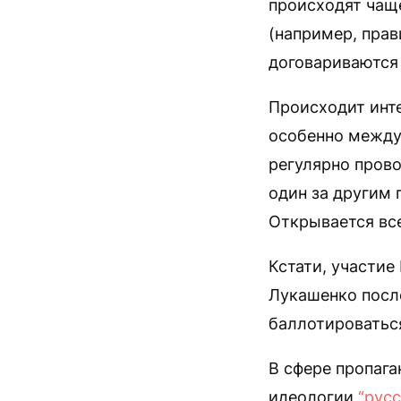
происходят чаще
(например, прав
договариваются
Происходит инт
особенно между
регулярно пров
один за другим 
Открывается вс
Кстати, участие
Лукашенко после
баллотироваться
В сфере пропаг
идеологии
“русс