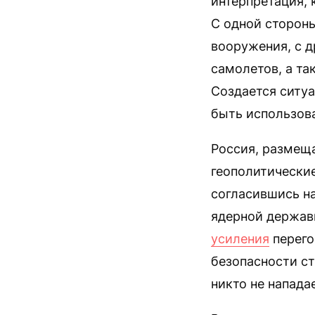
интерпретация, 
С одной стороны
вооружения, с д
самолетов, а т
Создается ситуа
быть использов
Россия, размеща
геополитические
согласившись на
ядерной держав
усиления
перего
безопасности ст
никто не нападае