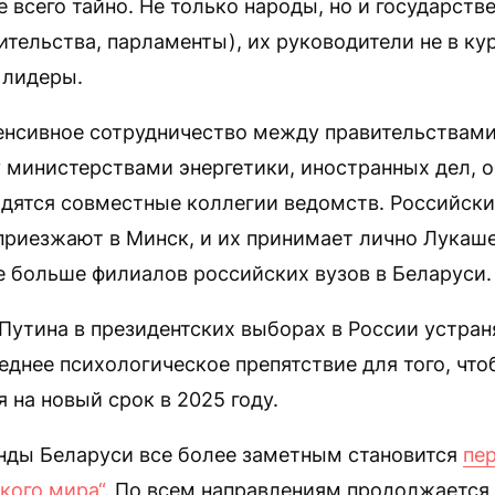
 всего тайно. Не только народы, но и государст
ительства, парламенты), их руководители не в кур
 лидеры.
енсивное сотрудничество между правительствами 
 министерствами энергетики, иностранных дел, 
одятся совместные коллегии ведомств. Российски
приезжают в Минск, и их принимает лично Лукаше
е больше филиалов российских вузов в Беларуси.
 Путина в президентских выборах в России устран
днее психологическое препятствие для того, чт
 на новый срок в 2025 году.
анды Беларуси все более заметным становится
пе
кого мира“
. По всем направлениям продолжается