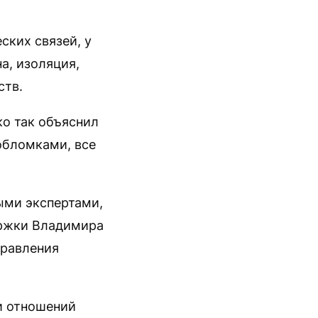
ских связей, у
а, изоляция,
ств.
о так объяснил
обломками, все
ыми экспертами,
ржки Владимира
правления
и отношений