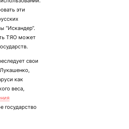
 использовании.
ровать эти
русских
ы “Искандер“.
сть ТЯО может
осударств.
реследует свои
 Лукашенко,
аруси как
ого веса,
ения
ое государство