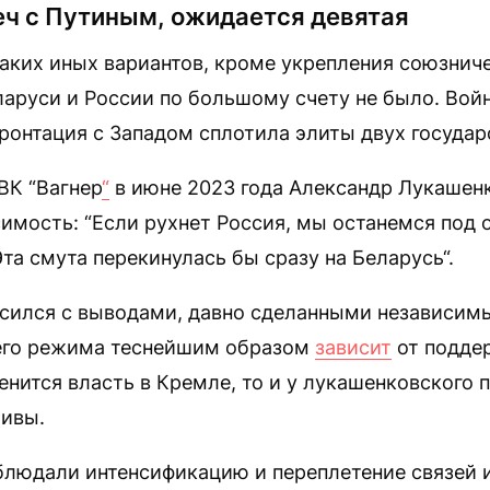
еч с Путиным, ожидается девятая
аких иных вариантов, кроме укрепления союзниче
аруси и России по большому счету не было. Войн
онтация с Западом сплотила элиты двух государ
ВК “Вагнер
“
в июне 2023 года Александр Лукашенк
имость: “Если рухнет Россия, мы останемся под 
та смута перекинулась бы сразу на Беларусь“.
ласился с выводами, давно сделанными независим
его режима теснейшим образом
зависит
от подде
енится власть в Кремле, то и у лукашенковского 
тивы.
блюдали интенсификацию и переплетение связей 