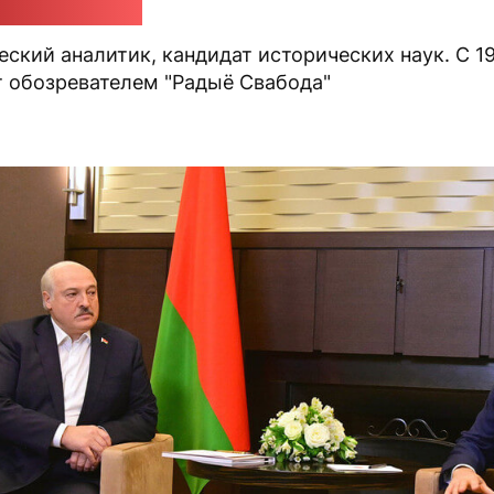
й Карбалевич
ский аналитик, кандидат исторических наук. С 1
т обозревателем "Радыё Свабода"