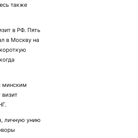
есь также
зит в РФ. Пять
л в Москву на
 короткую
когда
с минским
 визит
НГ.
з, личную унию
говоры