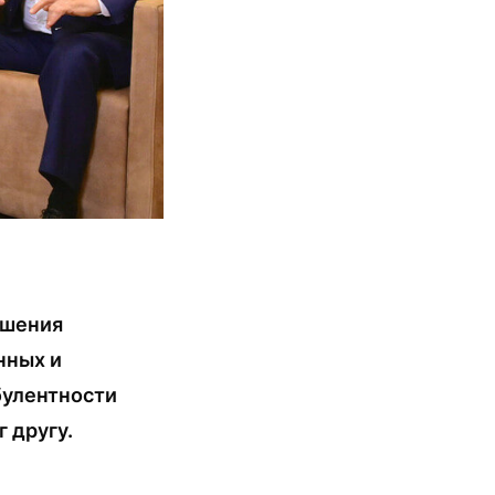
ошения
нных и
булентности
 другу.