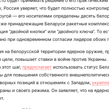
кто будет принимать решение о его практическим
, Россия уверяет, что будет полностью контроли
ругой — его носителями определены десять бело
акже принадлежащие Беларуси ракетные комплекс
ция “двойной кнопки“ или “двойного ключа“. То е
ано при одновременном согласии лидеров обоих г
я на белорусской территории ядерное оружие, п
 цели, повышает ставки в войне против Украины.
 этот шаг,
предполагает
использовать статус Бел
ы для повышения собственного внешнеполитическ
ворных позиций в отношениях с Западом,
укрепл
раны и своего режима. Он заявляет, что на ядерн
т.