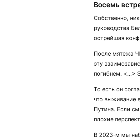
Восемь встр
Собственно, ник
руководства Бел
острейшая конфр
После мятежа Ч
эту взаимозавис
погибнем. <…> Э
То есть он сог
что выживание 
Путина. Если см
плохие перспек
В 2023-м мы на