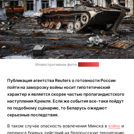
Иллюстративное фото:
freepik.com
Публикация агентства
Reuters
о готовности России
пойти на заморозку войны носит гипотетический
характер и является скорее частью пропагандистского
наступления Кремля. Если же события все-таки пойдут
по подобному сценарию, то Беларусь ожидают
серьезные последствия.
В таком случае опасность вовлечения Минска в
войну
и
переноса боевых действий на белорусскую территорию