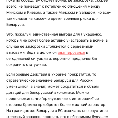
пока по соседству бушует война. Ее заморозка, скорее
всего, не приведет к потеплению отношений между
Минском и Киевом, а также Минском и Западом, но все-
таки снизит на какое-то время военные риски для
Беларуси.
Это, пожалуй, единственная выгода для Лукашенко,
который не хочет более активно участвовать в войне, в
случае ее заморозки столкнется с серьезными
вызовами. Ведь в целом он
адаптировался
к
сегодняшней ситуации и, вероятно, предпочел бы
сохранить статус-кво.
Если боевые действия в Украине прекратятся, то
стратегическое значение Беларуси для России
уменьшится, а значит, может сократиться и объем
дотаций для белорусской экономики. Можно
предположить, что “принуждение к интеграции“ со
стороны Кремля приобретет более жесткий характер.
На границах же Беларуси с ЕС окончательно опустится
железный занавес, прорвать его в обозримом будущем