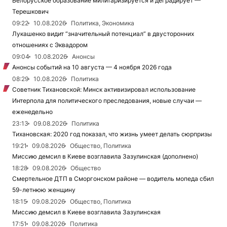
Белорусское образование милитаризируется и деградирует —
Терешкович
09:22
10.08.2026
Политика, Экономика
Лукашенко видит “значительный потенциал” в двусторонних
отношениях с Эквадором
09:04
10.08.2026
Анонсы
Анонсы событий на 10 августа — 4 ноября 2026 года
08:29
10.08.2026
Политика
Советник Тихановской: Минск активизировал использование
Интерпола для политического преследования, новые случаи —
еженедельно
23:13
09.08.2026
Политика
Тихановская: 2020 год показал, что жизнь умеет делать сюрпризы
19:21
09.08.2026
Общество, Политика
Миссию демсил в Киеве возглавила Зазулинская (дополнено)
18:28
09.08.2026
Общество
Смертельное ДТП в Сморгонском районе — водитель мопеда сбил
59-летнюю женщину
18:15
09.08.2026
Общество, Политика
Миссию демсил в Киеве возглавила Зазулинская
17:51
09.08.2026
Политика