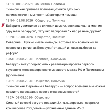
14:16
08.08.2026
Общество, Политика
Тихановская призвала правозащитников дать экс-
политзаключенным понятный алгоритм помощи
13:54
08.08.2026
Общество, Политика
Бабарико усомнился во влиянии демсил, сославшись на мнения
"друзей в Беларуси", Латушко парировал: "У нас разные друзья"
13:20
08.08.2026
Общество, Политика
Северинец: Нужно иметь команды, готовые при возможности
провести в регионах Беларуси "от акций и новых выборов до
реформ"
12:51
08.08.2026
Политика, Экономика
Беларусь могут подключить к реализации проекта первого
грузового железнодорожного маршрута между РФ и Пакистаном
(дополнено)
12:16
08.08.2026
Общество, Политика
Тихановская: Перемены в Беларуси — вопрос времени, мы можем
повлиять на создание нового окна возможностей
11:27
08.08.2026
Общество
Сильный ветер 6 августа повалил 2,4 тыс. деревьев, повредил
крыши более 700 домов — уточненные данные МЧС