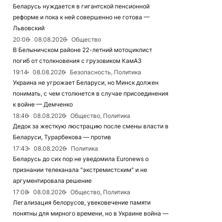
Беларусь нуждается в гигантской пенсионной
реформе и пока к ней совершенно не готова —
Львовский
20:06
08.08.2026
Общество
В Белыничском районе 22-летний мотоциклист
погиб от столкновения с грузовиком КамАЗ
19:14
08.08.2026
Безопасность, Политика
Украина не угрожает Беларуси, но Минск должен
понимать, с чем столкнется в случае присоединения
к войне — Демченко
18:46
08.08.2026
Общество, Политика
Дедок за жесткую люстрацию после смены власти в
Беларуси, Турарбекова — против
17:43
08.08.2026
Политика
Беларусь до сих пор не уведомила Euronews о
признании телеканала "экстремистским" и не
аргументировала решение
17:08
08.08.2026
Общество, Политика
Легализация белорусов, увековечение памяти
понятны для мирного времени, но в Украине война —