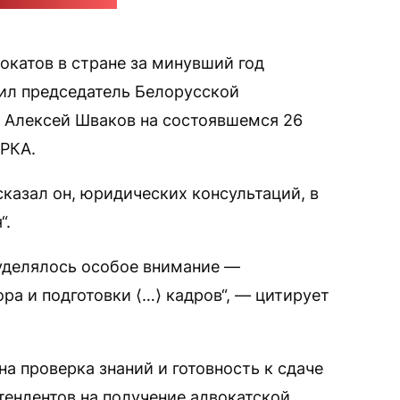
леграм-канал БРКА
окатов в стране за минувший год
вил председатель Белорусской
 Алексей Шваков на состоявшемся 26
БРКА.
 сказал он, юридических консультаций, в
“.
 уделялось особое внимание —
а и подготовки ⟨…⟩ кадров“, — цитирует
а проверка знаний и готовность к сдаче
тендентов на получение адвокатской