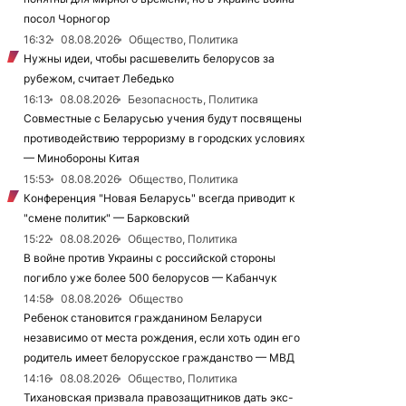
посол Чорногор
16:32
08.08.2026
Общество, Политика
Нужны идеи, чтобы расшевелить белорусов за
рубежом, считает Лебедько
16:13
08.08.2026
Безопасность, Политика
Совместные с Беларусью учения будут посвящены
противодействию терроризму в городских условиях
— Минобороны Китая
15:53
08.08.2026
Общество, Политика
Конференция "Новая Беларусь" всегда приводит к
"смене политик" — Барковский
15:22
08.08.2026
Общество, Политика
В войне против Украины с российской стороны
погибло уже более 500 белорусов — Кабанчук
14:58
08.08.2026
Общество
Ребенок становится гражданином Беларуси
независимо от места рождения, если хоть один его
родитель имеет белорусское гражданство — МВД
14:16
08.08.2026
Общество, Политика
Тихановская призвала правозащитников дать экс-