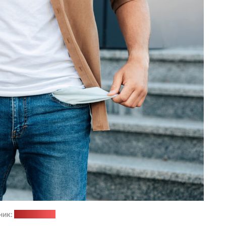
ник:
freepik.com