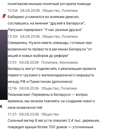
политзаключенным понятный алгоритм помощи
13:54
08.08.2026
Общество, Политика
Бабарико усомнился во влиянии демсил,
сославшись на мнения "друзей в Беларуси",
Латушко парировал: "У нас разные друзья"
13:20
08.08.2026
Общество, Политика
Северинец: Нужно иметь команды, готовые при
возможности провести в регионах Беларуси "от
акций и новых выборов до реформ"
12:51
08.08.2026
Политика, Экономика
Беларусь могут подключить к реализации проекта
первого грузового железнодорожного маршрута
между РФ и Пакистаном (дополнено)
12:16
08.08.2026
Общество, Политика
Тихановская: Перемены в Беларуси — вопрос
времени, мы можем повлиять на создание нового
к
окна возможностей
11:27
08.08.2026
Общество
Сильный ветер 6 августа повалил 2,4 тыс. деревьев,
повредил крыши более 700 домов — уточненные