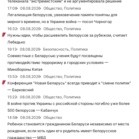
телеканала "экстремистским" и не аргументировала решение
17:08
08.08.2026
Общество, Политика
Легализация белорусов, увековечение памяти понятны для
мирного времени, но в Украине война — посол Чорногор
16:32
08.08.2026
Общество, Политика
Нужны идеи, чтобы расшевелить белорусов за рубежом, считает
Лебедько
16:13
08.08.2026
Безопасность, Политика
Совместные с Беларусью учения будут посвящены
противодействию терроризму в городских условиях —
Минобороны Китая
15:53
08.08.2026
Общество, Политика
Конференция "Новая Беларусь" всегда приводит к "смене политик"
— Барковский
15:22
08.08.2026
Общество, Политика
В войне против Украины с российской стороны погибло уже более
500 белорусов — Кабанчук
14:58
08.08.2026
Общество
Ребенок становится гражданином Беларуси независимо от места
рождения, если хоть один его родитель имеет белорусское
гражданство — МВД