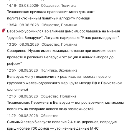
14:16
08.08.2026
Общество, Политика
Тихановская призвала правозащитников дать экс-
политзаключенным понятный алгоритм помощи
13:54
08.08.2026
Общество, Политика
Бабарико усомнился во влиянии демсил, сославшись на мнения
"друзей в Беларуси", Латушко парировал: "У нас разные друзья"
13:20
08.08.2026
Общество, Политика
Северинец: Нужно иметь команды, готовые при возможности
провести в регионах Беларуси "от акций и новых выборов до
реформ"
12:51
08.08.2026
Политика, Экономика
Беларусь могут подключить к реализации проекта первого
грузового железнодорожного маршрута между РФ и Пакистаном
(дополнено)
12:16
08.08.2026
Общество, Политика
Тихановская: Перемены в Беларуси — вопрос времени, мы можем
повлиять на создание нового окна возможностей
11:27
08.08.2026
Общество
Сильный ветер 6 августа повалил 2,4 тыс. деревьев, повредил
крыши более 700 домов — уточненные данные МЧС