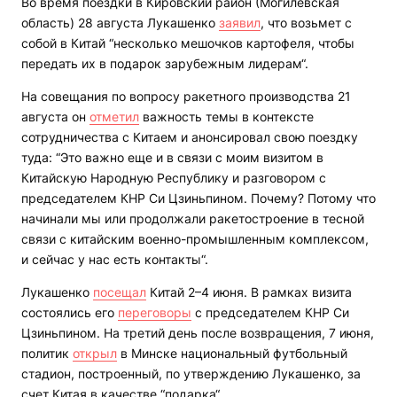
Во время поездки в Кировский район (Могилевская
область) 28 августа Лукашенко
заявил
, что возьмет с
собой в Китай “несколько мешочков картофеля, чтобы
передать их в подарок зарубежным лидерам“.
На совещания по вопросу ракетного производства 21
августа он
отметил
важность темы в контексте
сотрудничества с Китаем и анонсировал свою поездку
туда: “Это важно еще и в связи с моим визитом в
Китайскую Народную Республику и разговором с
председателем КНР Си Цзиньпином. Почему? Потому что
начинали мы или продолжали ракетостроение в тесной
связи с китайским военно-промышленным комплексом,
и сейчас у нас есть контакты“.
Лукашенко
посещал
Китай 2–4 июня. В рамках визита
состоялись его
переговоры
с председателем КНР Си
Цзиньпином. На третий день после возвращения, 7 июня,
политик
открыл
в Минске национальный футбольный
стадион, построенный, по утверждению Лукашенко, за
счет Китая в качестве “подарка“.