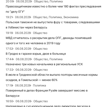
20:06
06.08.2026
Общество, Политика
Правозащитникам известно о более чем 180 фактах преследования
по "делу ЕГУ"
19:21
06.08.2026
Общество, Политика, Экономика
Польская таможня не выпустила фуру с товарами, следовавшими
в Узбекистан через Беларусь
19:16
06.08.2026
Общество
МВД отчиталось о раскрытии дела ОПГ, дважды похитившей
одного и того же человека в 2019 году
17:52
06.08.2026
Общество
В Гродно в гараже взрыв, двое в больнице
17:44
06.08.2026
Общество, Политика
Назначено три новых начальника в региональные УСК
17:32
06.08.2026
Общество
В июле в Гродненской области выпало полторы месячные нормы
осадков, в Гомельской — менее 60%
17:18
06.08.2026
Политика
Поверенный в делах Франции Руайе завершает миссию в
Беларуси
16:50
06.08.2026
Общество
Направлено в суд коррупционное дело директора лесхоза в