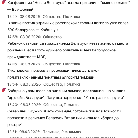
Конференция "Новая Беларусь" всегда приводит к "смене политик"
— Барковский
15:22
08.08.2026
Общество, Политика
В войне против Украины с российской стороны погибло уже более
500 белорусов — Кабанчук
14:58
08.08.2026
Общество
Ребенок становится гражданином Беларуси независимо от места
рождения, если хоть один его родитель имеет белорусское
гражданство — МВД
14:16
08.08.2026
Общество, Политика
Тихановская призвала правозащитников дать экс-
политзаключенным понятный алгоритм помощи
13:54
08.08.2026
Общество, Политика
Бабарико усомнился во влиянии демсил, сославшись на мнения
"друзей в Беларуси", Латушко парировал: "У нас разные друзья"
13:20
08.08.2026
Общество, Политика
Северинец: Нужно иметь команды, готовые при возможности
провести в регионах Беларуси "от акций и новых выборов до
реформ"
12:51
08.08.2026
Политика, Экономика