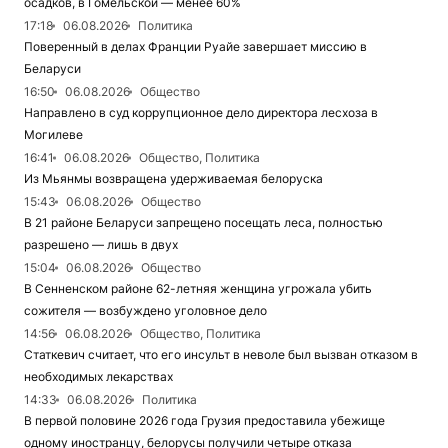
осадков, в Гомельской — менее 60%
17:18
06.08.2026
Политика
Поверенный в делах Франции Руайе завершает миссию в
Беларуси
16:50
06.08.2026
Общество
Направлено в суд коррупционное дело директора лесхоза в
Могилеве
16:41
06.08.2026
Общество, Политика
Из Мьянмы возвращена удерживаемая белоруска
15:43
06.08.2026
Общество
В 21 районе Беларуси запрещено посещать леса, полностью
разрешено — лишь в двух
15:04
06.08.2026
Общество
В Сенненском районе 62-летняя женщина угрожала убить
сожителя — возбуждено уголовное дело
14:56
06.08.2026
Общество, Политика
Статкевич считает, что его инсульт в неволе был вызван отказом в
необходимых лекарствах
14:33
06.08.2026
Политика
В первой половине 2026 года Грузия предоставила убежище
одному иностранцу, белорусы получили четыре отказа