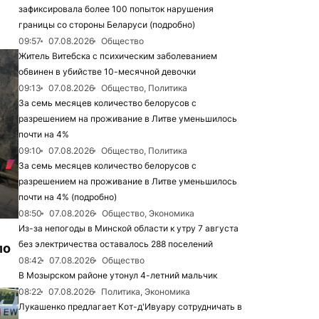
зафиксировала более 100 попыток нарушения
границы со стороны Беларуси (подробно)
09:57
07.08.2026
Общество
Житель Витебска с психическим заболеванием
обвинен в убийстве 10-месячной девочки
09:13
07.08.2026
Общество, Политика
За семь месяцев количество белорусов с
разрешением на проживание в Литве уменьшилось
почти на 4%
09:10
07.08.2026
Общество, Политика
За семь месяцев количество белорусов с
разрешением на проживание в Литве уменьшилось
почти на 4% (подробно)
08:50
07.08.2026
Общество, Экономика
Из-за непогоды в Минской области к утру 7 августа
без электричества оставалось 288 поселений
ло
08:42
07.08.2026
Общество
В Мозырском районе утонул 4-летний мальчик
08:22
07.08.2026
Политика, Экономика
Лукашенко предлагает Кот-д'Ивуару сотрудничать в