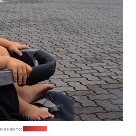
вное фото:
uniticket.ru