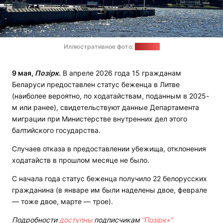
Иллюстративное фото:
"Позірк"
9 мая,
Позірк
.
В апреле 2026 года 15 гражданам
Беларуси предоставлен статус беженца в Литве
(наиболее вероятно, по ходатайствам, поданным в 2025-
м или ранее), свидетельствуют данные Департамента
миграции при Министерстве внутренних дел этого
балтийского государства.
Случаев отказа в предоставлении убежища, отклонения
ходатайств в прошлом месяце не было.
С начала года статус беженца получило 22 белорусских
гражданина (в январе им были наделены двое, феврале
— тоже двое, марте — трое).
Подробности
доступны
подписчикам
“Позірк+“