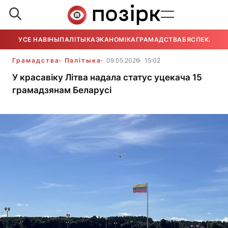
УСЕ НАВІНЫ
ПАЛІТЫКА
ЭКАНОМІКА
ГРАМАДСТВА
БЯСПЕКА
УСЕ
Грамадства
Палітыка
09.05.2026
15:02
У красавіку Літва надала статус уцекача 15
грамадзянам Беларусі