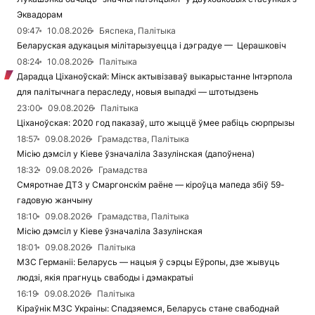
Эквадорам
09:47
10.08.2026
Бяспека, Палітыка
Беларуская адукацыя мілітарызуецца і дэградуе — Церашковіч
08:24
10.08.2026
Палітыка
Дарадца Ціханоўскай: Мінск актывізаваў выкарыстанне Інтэрпола
для палітычнага пераследу, новыя выпадкі — штотыдзень
23:00
09.08.2026
Палітыка
Ціханоўская: 2020 год паказаў, што жыццё ўмее рабіць сюрпрызы
18:57
09.08.2026
Грамадства, Палітыка
Місію дэмсіл у Кіеве ўзначаліла Зазулінская (дапоўнена)
18:32
09.08.2026
Грамадства
Смяротнае ДТЗ у Смаргонскім раёне — кіроўца мапеда збіў 59-
гадовую жанчыну
18:10
09.08.2026
Грамадства, Палітыка
Місію дэмсіл у Кіеве ўзначаліла Зазулінская
18:01
09.08.2026
Палітыка
МЗС Германіі: Беларусь — нацыя ў сэрцы Еўропы, дзе жывуць
людзі, якія прагнуць свабоды і дэмакратыі
16:19
09.08.2026
Палітыка
Кіраўнік МЗС Украіны: Спадзяемся, Беларусь стане свабоднай