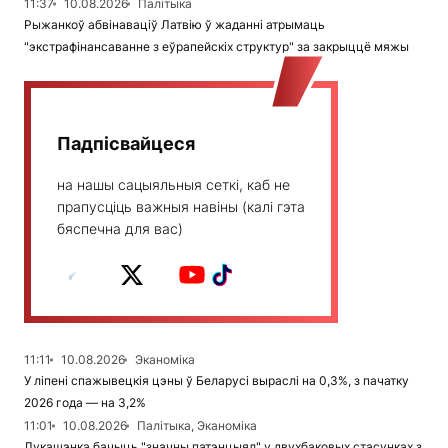
11:37
10.08.2026
Палітыка
Рыжанкоў абвінаваціў Латвію ў жаданні атрымаць
"экстрафінансаванне з еўрапейскіх структур" за закрыццё мяжы
Падпісвайцеся
на нашы сацыяльныя сеткі, каб не
прапусціць важныя навіны (калі гэта
бяспечна для вас)
11:11
10.08.2026
Эканоміка
У ліпені спажывецкія цэны ў Беларусі выраслі на 0,3%, з пачатку
2026 года — на 3,2%
11:01
10.08.2026
Палітыка, Эканоміка
Лукашэнка бачыць "значны патэнцыял" у двухбаковых стасунках з