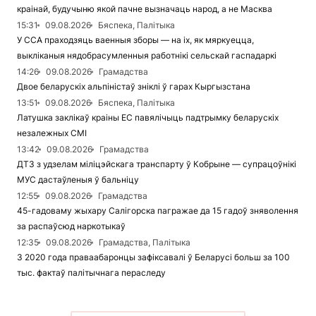
краінай, будучыню якой пачне вызначаць народ, а не Масква
15:31
09.08.2026
Бяспека, Палітыка
У ССА праходзяць ваенныя зборы — на іх, як мяркуецца,
выкліканыя нядобрасумленныя работнікі сельскай гаспадаркі
14:26
09.08.2026
Грамадства
Двое беларускіх альпіністаў зніклі ў гарах Кыргызстана
13:51
09.08.2026
Бяспека, Палітыка
Латушка заклікаў краіны ЕС павялічыць падтрымку беларускіх
незалежных СМІ
13:42
09.08.2026
Грамадства
ДТЗ з удзелам міліцэйскага транспарту ў Кобрыне — супрацоўнікі
МУС дастаўленыя ў бальніцу
12:55
09.08.2026
Грамадства
45-гадоваму жыхару Салігорска пагражае да 15 гадоў зняволення
за распаўсюд наркотыкаў
12:35
09.08.2026
Грамадства, Палітыка
З 2020 года праваабаронцы зафіксавалі ў Беларусі больш за 100
тыс. фактаў палітычнага пераследу