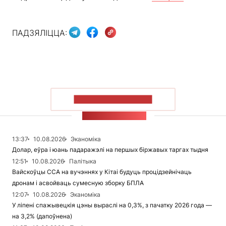
ПАДЗЯЛІЦЦА:
ПАКАЗАЦЬ БОЛЬШ
СТУЖКА НАВІН
13:37
10.08.2026
Эканоміка
Долар, еўра і юань падаражэлі на першых біржавых таргах тыдня
12:51
10.08.2026
Палітыка
Вайскоўцы ССА на вучэннях у Кітаі будуць процідзейнічаць
дронам і асвойваць сумесную зборку БПЛА
12:07
10.08.2026
Эканоміка
У ліпені спажывецкія цэны выраслі на 0,3%, з пачатку 2026 года —
на 3,2% (дапоўнена)