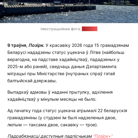
Ілюстрацыйнае фота:
"Позірк"
9 траўня,
Позірк
.
У красавіку 2026 года 15 грамадзянам
Беларусі нададзены статус уцекача ў Літве (найбольш
верагодна, на падставе хадайніцтваў, пададзеных у
2025-м або раней), сведчаць даныя Дэпартамента
міграцыі пры Міністэрстве ўнутраных спраў гэтай
балтыйскай дзяржавы.
Выпадкаў адмовы ў наданні прытулку, адхілення
хадайніцтваў у мінулым месяцы не было.
Ад пачатку года статус уцекача атрымалі 22 беларускія
грамадзяніны (у студзені ім былі надзеленыя двое,
лютым — таксама двое, сакавіку — трое).
Падрабязнасці даступныя падпісчыкам
“Позірк+”