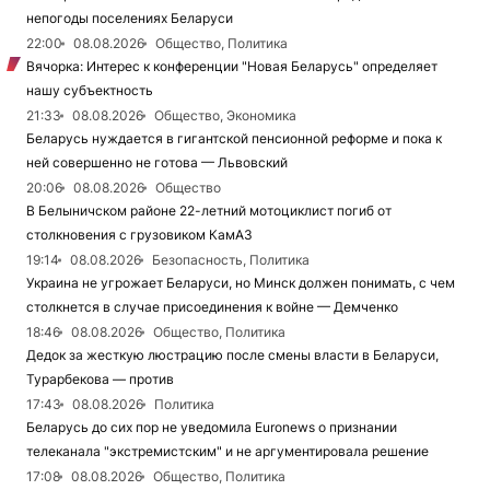
непогоды поселениях Беларуси
22:00
08.08.2026
Общество, Политика
Вячорка: Интерес к конференции "Новая Беларусь" определяет
нашу субъектность
21:33
08.08.2026
Общество, Экономика
Беларусь нуждается в гигантской пенсионной реформе и пока к
ней совершенно не готова — Львовский
20:06
08.08.2026
Общество
В Белыничском районе 22-летний мотоциклист погиб от
столкновения с грузовиком КамАЗ
19:14
08.08.2026
Безопасность, Политика
Украина не угрожает Беларуси, но Минск должен понимать, с чем
столкнется в случае присоединения к войне — Демченко
18:46
08.08.2026
Общество, Политика
Дедок за жесткую люстрацию после смены власти в Беларуси,
Турарбекова — против
17:43
08.08.2026
Политика
Беларусь до сих пор не уведомила Euronews о признании
телеканала "экстремистским" и не аргументировала решение
17:08
08.08.2026
Общество, Политика