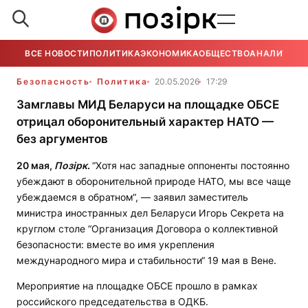
ВСЕ НОВОСТИ
ПОЛИТИКА
ЭКОНОМИКА
ОБЩЕСТВО
АНАЛИТИКА
Безопасность
Политика
20.05.2026
17:29
Замглавы МИД Беларуси на площадке ОБСЕ
отрицал оборонительный характер НАТО —
без аргументов
20 мая,
Позірк
.
“Хотя нас западные оппоненты постоянно
убеждают в оборонительной природе НАТО, мы все чаще
убеждаемся в обратном“, — заявил заместитель
министра иностранных дел Беларуси Игорь Секрета на
круглом столе “Организация Договора о коллективной
безопасности: вместе во имя укрепления
международного мира и стабильности“ 19 мая в Вене.
Мероприятие на площадке ОБСЕ прошло в рамках
российского председательства в ОДКБ.