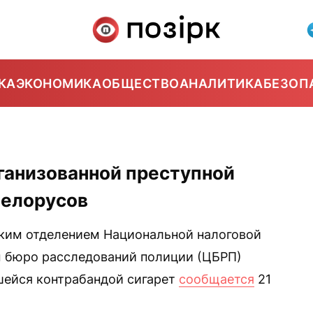
КА
ЭКОНОМИКА
ОБЩЕСТВО
АНАЛИТИКА
БЕЗОП
рганизованной преступной
белорусов
ким отделением Национальной налоговой
 бюро расследований полиции (ЦБРП)
шейся контрабандой сигарет
сообщается
21