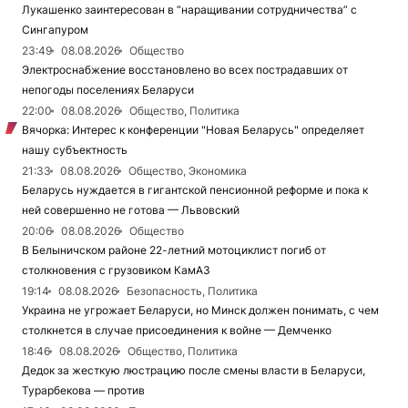
Лукашенко заинтересован в “наращивании сотрудничества” с
Сингапуром
23:49
08.08.2026
Общество
Электроснабжение восстановлено во всех пострадавших от
непогоды поселениях Беларуси
22:00
08.08.2026
Общество, Политика
Вячорка: Интерес к конференции "Новая Беларусь" определяет
нашу субъектность
21:33
08.08.2026
Общество, Экономика
Беларусь нуждается в гигантской пенсионной реформе и пока к
ней совершенно не готова — Львовский
20:06
08.08.2026
Общество
В Белыничском районе 22-летний мотоциклист погиб от
столкновения с грузовиком КамАЗ
19:14
08.08.2026
Безопасность, Политика
Украина не угрожает Беларуси, но Минск должен понимать, с чем
столкнется в случае присоединения к войне — Демченко
18:46
08.08.2026
Общество, Политика
Дедок за жесткую люстрацию после смены власти в Беларуси,
Турарбекова — против