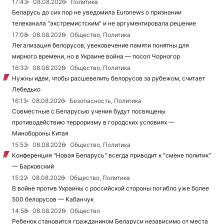
17:43
08.08.2026
Политика
Беларусь до сих пор не уведомила Euronews о признании
телеканала "экстремистским" и не аргументировала решение
17:08
08.08.2026
Общество, Политика
Легализация белорусов, увековечение памяти понятны для
мирного времени, но в Украине война — посол Чорногор
16:32
08.08.2026
Общество, Политика
Нужны идеи, чтобы расшевелить белорусов за рубежом, считает
Лебедько
16:13
08.08.2026
Безопасность, Политика
Совместные с Беларусью учения будут посвящены
противодействию терроризму в городских условиях —
Минобороны Китая
15:53
08.08.2026
Общество, Политика
Конференция "Новая Беларусь" всегда приводит к "смене политик"
— Барковский
15:22
08.08.2026
Общество, Политика
В войне против Украины с российской стороны погибло уже более
500 белорусов — Кабанчук
14:58
08.08.2026
Общество
Ребенок становится гражданином Беларуси независимо от места