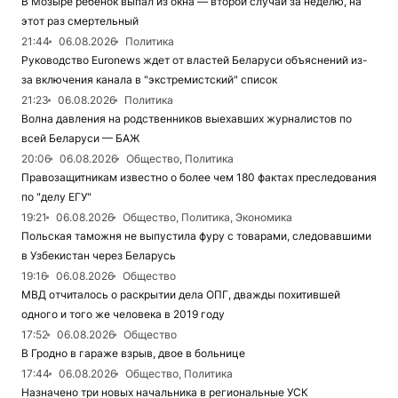
В Мозыре ребенок выпал из окна — второй случай за неделю, на
этот раз смертельный
21:44
06.08.2026
Политика
Руководство Euronews ждет от властей Беларуси объяснений из-
за включения канала в "экстремистский" список
21:23
06.08.2026
Политика
Волна давления на родственников выехавших журналистов по
всей Беларуси — БАЖ
20:06
06.08.2026
Общество, Политика
Правозащитникам известно о более чем 180 фактах преследования
по "делу ЕГУ"
19:21
06.08.2026
Общество, Политика, Экономика
Польская таможня не выпустила фуру с товарами, следовавшими
в Узбекистан через Беларусь
19:16
06.08.2026
Общество
МВД отчиталось о раскрытии дела ОПГ, дважды похитившей
одного и того же человека в 2019 году
17:52
06.08.2026
Общество
В Гродно в гараже взрыв, двое в больнице
17:44
06.08.2026
Общество, Политика
Назначено три новых начальника в региональные УСК