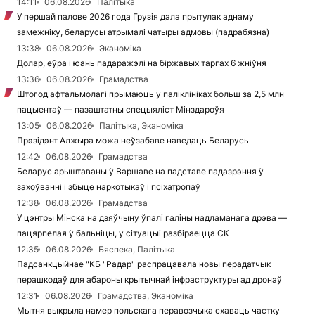
14:11
06.08.2026
Палітыка
У першай палове 2026 года Грузія дала прытулак аднаму
замежніку, беларусы атрымалі чатыры адмовы (падрабязна)
13:38
06.08.2026
Эканоміка
Долар, еўра і юань падаражэлі на біржавых таргах 6 жніўня
13:36
06.08.2026
Грамадства
Штогод афтальмолагі прымаюць у паліклініках больш за 2,5 млн
пацыентаў — пазаштатны спецыяліст Мінздароўя
13:05
06.08.2026
Палітыка, Эканоміка
Прэзідэнт Алжыра можа неўзабаве наведаць Беларусь
12:42
06.08.2026
Грамадства
Беларус арыштаваны ў Варшаве на падставе падазрэння ў
захоўванні і збыце наркотыкаў і псіхатропаў
12:38
06.08.2026
Грамадства
У цэнтры Мінска на дзяўчыну ўпалі галіны надламанага дрэва —
пацярпелая ў бальніцы, у сітуацыі разбіраецца СК
12:35
06.08.2026
Бяспека, Палітыка
Падсанкцыйнае "КБ "Радар" распрацавала новы перадатчык
перашкодаў для абароны крытычнай інфраструктуры ад дронаў
12:31
06.08.2026
Грамадства, Эканоміка
Мытня выкрыла намер польскага перавозчыка схаваць частку