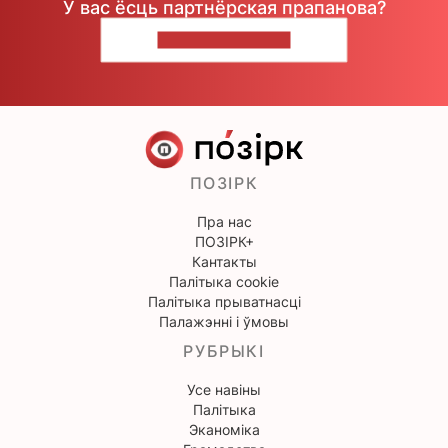
У вас ёсць партнёрская прапанова?
НАПІШЫЦЕ НАМ
ПОЗІРК
Пра нас
ПОЗІРК+
Кантакты
Палітыка cookie
Палітыка прыватнасці
Палажэнні і ўмовы
РУБРЫКІ
Усе навіны
Палітыка
Эканоміка