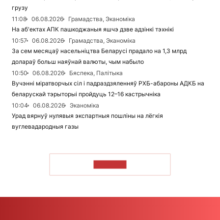
грузу
11:08
06.08.2026
Грамадства, Эканоміка
На аб'ектах АПК пашкоджаныя яшчэ дзве адзінкі тэхнікі
10:57
06.08.2026
Грамадства, Эканоміка
За сем месяцаў насельніцтва Беларусі прадало на 1,3 млрд
долараў больш наяўнай валюты, чым набыло
10:50
06.08.2026
Бяспека, Палітыка
Вучэнні міратворчых сіл і падраздзяленняў РХБ-абароны АДКБ на
беларускай тэрыторыі пройдуць 12–16 кастрычніка
10:04
06.08.2026
Эканоміка
Урад вярнуў нулявыя экспартныя пошліны на лёгкія
вуглевадародныя газы
ЧЫТАЦЬ