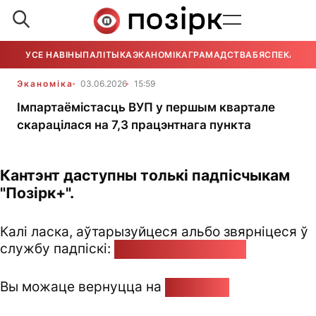
УСЕ НАВІНЫ
ПАЛІТЫКА
ЭКАНОМІКА
ГРАМАДСТВА
БЯСПЕКА
УСЕ
Эканоміка
03.06.2026
15:59
Імпартаёмістасць ВУП у першым квартале
скарацілася на 7,3 працэнтнага пункта
Кантэнт даступны толькі падпісчыкам
"Позірк+".
Калі ласка, аўтарызуйцеся альбо звярніцеся ў
службу падпіскі:
pozirk@pozirk.online
Вы можаце вернуцца на
Галоўную