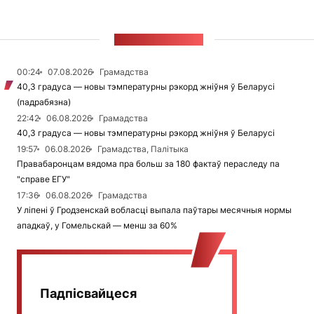
СТУЖКА НАВІН
00:24
07.08.2026
Грамадства
40,3 градуса — новы тэмпературны рэкорд жніўня ў Беларусі
(падрабязна)
22:42
06.08.2026
Грамадства
40,3 градуса — новы тэмпературны рэкорд жніўня ў Беларусі
19:57
06.08.2026
Грамадства, Палітыка
Правабаронцам вядома пра больш за 180 фактаў пераследу па
"справе ЕГУ"
17:36
06.08.2026
Грамадства
У ліпені ў Гродзенскай вобласці выпала паўтары месячныя нормы
ападкаў, у Гомельскай — менш за 60%
Падпісвайцеся