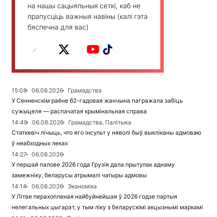
на нашы сацыяльныя сеткі, каб не
прапусціць важныя навіны (калі гэта
бяспечна для вас)
15:08
06.08.2026
Грамадства
У Сенненскім раёне 62-гадовая жанчына пагражала забіць
сужыцеля — распачатая крымінальная справа
14:49
06.08.2026
Грамадства, Палітыка
Статкевіч лічыць, что яго інсульт у няволі быў выкліканы адмоваю
ў неабходных леках
14:27
06.08.2026
У першай палове 2026 года Грузія дала прытулак аднаму
замежніку, беларусы атрымалі чатыры адмовы
14:14
06.08.2026
Эканоміка
У Літве перахопленая найбуйнейшая ў 2026 годзе партыя
нелегальных цыгарэт, у тым ліку з беларускімі акцызнымі маркамі