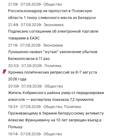
21:59
07.08.2026
Общество
Россельхознадзор не пропустил в Псковскую
область 1 тонну сливочного масла из Беларуси
21:46
07.08.2026
Экономика
Подписано соглашение об электронной торговле
товарами в ЕАЭС
21:16
07.08.2026
Экономика
Лукашенко назвал "жутью" увеличение убытков
Белкоопсоюза в 11 раз
20:53
07.08.2026
Политика
Хроника политических репрессий за 6–7 августа
2026 года
20:08
07.08.2026
Общество
Житель Кобринского района умер от передозировки
алкоголя — экспертиза показала 7,2 промилле
19:31
07.08.2026
Общество, Политика
Проживающему в Украине белорусскому активисту
Алексею Францкевичу на 10 лет запрещен въезд в
Польшу
19:14
07.08.2026
Общество