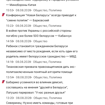
— Минобороны Китая
15:53
08.08.2026
Общество, Политика
Конференция "Новая Беларусь" всегда приводит к
"смене политик" — Барковский
15:22
08.08.2026
Общество, Политика
В войне против Украины с российской стороны
погибло уже более 500 белорусов — Кабанчук
14:58
08.08.2026
Общество
Ребенок становится гражданином Беларуси
независимо от места рождения, если хоть один его
родитель имеет белорусское гражданство — МВД
14:16
08.08.2026
Общество, Политика
Тихановская призвала правозащитников дать экс-
политзаключенным понятный алгоритм помощи
13:54
08.08.2026
Общество, Политика
Бабарико усомнился во влиянии демсил,
сославшись на мнения "друзей в Беларуси",
Латушко парировал: "У нас разные друзья"
13:20
08.08.2026
Общество, Политика
Северинец: Нужно иметь команды, готовые при