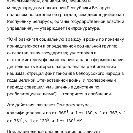
экономическом, социальном, военном и
международном положении Республики Беларусь,
правовом положении ее граждан, чем дискредитировал
Республику Беларусь, органы государственной власти и
управления“, — утверждает Генпрокуратура.
“[Он] разжигал социальную вражду и рознь по признаку
принадлежности к определенной социальной группе;
оклеветал главу государства; участвовал в
экстремистском формировании, а равно формировании,
деятельность которого направлена на реабилитацию
нацизма; отрицал факт геноцида белорусского народа в
годы Великой Отечественной войны и послевоенный
период; совершил умышленные действия по
реабилитации нацизма“, — говорится в сообщении.
Эти действия, заявляет Генпрокуратура,
1
квалифицированы по ст. 369
, ч. 1 ст. 130, ч. 1 ст. 367, ч. 1
1
2
1
ст. 361
, ч. 1 ст. 130
, ч. 1 ст. 130
УК.
Предварительное расследование организует