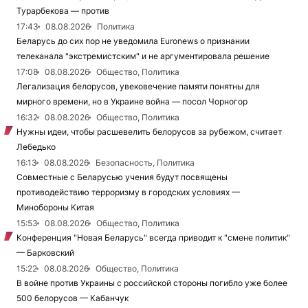
Турарбекова — против
17:43
08.08.2026
Политика
Беларусь до сих пор не уведомила Euronews о признании
телеканала "экстремистским" и не аргументировала решение
17:08
08.08.2026
Общество, Политика
Легализация белорусов, увековечение памяти понятны для
мирного времени, но в Украине война — посол Чорногор
16:32
08.08.2026
Общество, Политика
Нужны идеи, чтобы расшевелить белорусов за рубежом, считает
Лебедько
16:13
08.08.2026
Безопасность, Политика
Совместные с Беларусью учения будут посвящены
противодействию терроризму в городских условиях —
Минобороны Китая
15:53
08.08.2026
Общество, Политика
Конференция "Новая Беларусь" всегда приводит к "смене политик"
— Барковский
15:22
08.08.2026
Общество, Политика
В войне против Украины с российской стороны погибло уже более
500 белорусов — Кабанчук