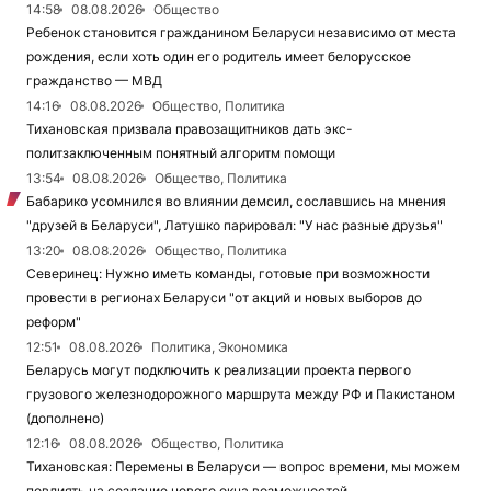
14:58
08.08.2026
Общество
Ребенок становится гражданином Беларуси независимо от места
рождения, если хоть один его родитель имеет белорусское
гражданство — МВД
14:16
08.08.2026
Общество, Политика
Тихановская призвала правозащитников дать экс-
политзаключенным понятный алгоритм помощи
13:54
08.08.2026
Общество, Политика
Бабарико усомнился во влиянии демсил, сославшись на мнения
"друзей в Беларуси", Латушко парировал: "У нас разные друзья"
13:20
08.08.2026
Общество, Политика
Северинец: Нужно иметь команды, готовые при возможности
провести в регионах Беларуси "от акций и новых выборов до
реформ"
12:51
08.08.2026
Политика, Экономика
Беларусь могут подключить к реализации проекта первого
грузового железнодорожного маршрута между РФ и Пакистаном
(дополнено)
12:16
08.08.2026
Общество, Политика
Тихановская: Перемены в Беларуси — вопрос времени, мы можем
повлиять на создание нового окна возможностей