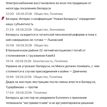
Электроснабжение восстановлено во всех пострадавших от
непогоды поселениях Беларуси
22:00
08.08.2026
Общество, Политика
Вячорка: Интерес к конференции "Новая Беларусь" определяет
нашу субъектность
21:33
08.08.2026
Общество, Экономика
Беларусь нуждается в гигантской пенсионной реформе и пока к
ней совершенно не готова — Львовский
20:06
08.08.2026
Общество
В Белыничском районе 22-летний мотоциклист погиб от
столкновения с грузовиком КамАЗ
19:14
08.08.2026
Безопасность, Политика
Украина не угрожает Беларуси, но Минск должен понимать, с чем
столкнется в случае присоединения к войне — Демченко
18:46
08.08.2026
Общество, Политика
Дедок за жесткую люстрацию после смены власти в Беларуси,
Турарбекова — против
17:43
08.08.2026
Политика
Беларусь до сих пор не уведомила Euronews о признании
телеканала "экстремистским" и не аргументировала решение