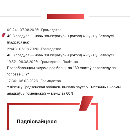
СТУЖКА НАВІН
00:24
07.08.2026
Грамадства
40,3 градуса — новы тэмпературны рэкорд жніўня ў Беларусі
(падрабязна)
22:42
06.08.2026
Грамадства
40,3 градуса — новы тэмпературны рэкорд жніўня ў Беларусі
19:57
06.08.2026
Грамадства, Палітыка
Правабаронцам вядома пра больш за 180 фактаў пераследу па
"справе ЕГУ"
17:36
06.08.2026
Грамадства
У ліпені ў Гродзенскай вобласці выпала паўтары месячныя нормы
ападкаў, у Гомельскай — менш за 60%
Падпісвайцеся