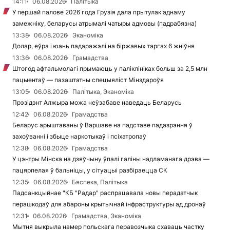
14:11
06.08.2026
Палітыка
У першай палове 2026 года Грузія дала прытулак аднаму
замежніку, беларусы атрымалі чатыры адмовы (падрабязна)
13:38
06.08.2026
Эканоміка
Долар, еўра і юань падаражэлі на біржавых таргах 6 жніўня
13:36
06.08.2026
Грамадства
Штогод афтальмолагі прымаюць у паліклініках больш за 2,5 млн
пацыентаў — пазаштатны спецыяліст Мінздароўя
13:05
06.08.2026
Палітыка, Эканоміка
Прэзідэнт Алжыра можа неўзабаве наведаць Беларусь
12:42
06.08.2026
Грамадства
Беларус арыштаваны ў Варшаве на падставе падазрэння ў
захоўванні і збыце наркотыкаў і псіхатропаў
12:38
06.08.2026
Грамадства
У цэнтры Мінска на дзяўчыну ўпалі галіны надламанага дрэва —
пацярпелая ў бальніцы, у сітуацыі разбіраецца СК
12:35
06.08.2026
Бяспека, Палітыка
Падсанкцыйнае "КБ "Радар" распрацавала новы перадатчык
перашкодаў для абароны крытычнай інфраструктуры ад дронаў
12:31
06.08.2026
Грамадства, Эканоміка
Мытня выкрыла намер польскага перавозчыка схаваць частку