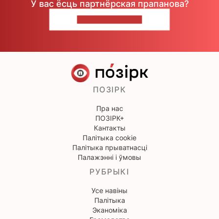
У вас ёсць партнёрская прапанова?
НАПІШЫЦЕ НАМ
ПОЗІРК
Пра нас
ПОЗІРК+
Кантакты
Палітыка cookie
Палітыка прыватнасці
Палажэнні і ўмовы
РУБРЫКІ
Усе навіны
Палітыка
Эканоміка