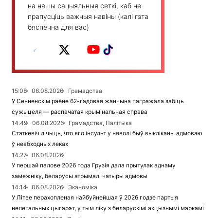
на нашы сацыяльныя сеткі, каб не
прапусціць важныя навіны (калі гэта
бяспечна для вас)
15:08
06.08.2026
Грамадства
У Сенненскім раёне 62-гадовая жанчына пагражала забіць
сужыцеля — распачатая крымінальная справа
14:49
06.08.2026
Грамадства, Палітыка
Статкевіч лічыць, что яго інсульт у няволі быў выкліканы адмоваю
ў неабходных леках
14:27
06.08.2026
У першай палове 2026 года Грузія дала прытулак аднаму
замежніку, беларусы атрымалі чатыры адмовы
14:14
06.08.2026
Эканоміка
У Літве перахопленая найбуйнейшая ў 2026 годзе партыя
нелегальных цыгарэт, у тым ліку з беларускімі акцызнымі маркамі