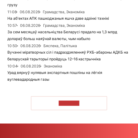
грузу
11:08
06.08.2026
Грамадства, Эканоміка
На аб'ектах АПК пашкоджаныя яшчэ дзве адзінкі тэхнікі
10:57
06.08.2026
Грамадства, Эканоміка
За сем месяцаў насельніцтва Беларусі прадало на 1,3 млрд
долараў больш наяўнай валюты, чым набыло
10:50
06.08.2026
Бяспека, Палітыка
Вучэнні міратворчых сіл і падраздзяленняў РХБ-абароны АДКБ на
беларускай тэрыторыі пройдуць 12–16 кастрычніка
10:04
06.08.2026
Эканоміка
Урад вярнуў нулявыя экспартныя пошліны на лёгкія
вуглевадародныя газы
ЧЫТАЦЬ