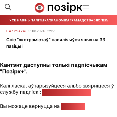
УСЕ НАВІНЫ
ПАЛІТЫКА
ЭКАНОМІКА
ГРАМАДСТВА
БЯСПЕКА
УСЕ
Палітыка
16.08.2024
22:55
Спіс “экстрэмістаў” павялічыўся яшчэ на 33
пазіцыі
Кантэнт даступны толькі падпісчыкам
"Позірк+".
Калі ласка, аўтарызуйцеся альбо звярніцеся ў
службу падпіскі:
pozirk@pozirk.online
Вы можаце вернуцца на
Галоўную