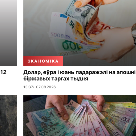
ЭКАНОМІКА
 12
Долар, еўра і юань падаражэлі на апошні
біржавых таргах тыдня
13:37
07.08.2026