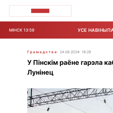
ПОЗІРК+
УСЕ НАВІНЫ
П
МІНСК 13:59
Грамадства
24.08.2024
18:29
У Пінскім раёне гарэла к
Лунінец