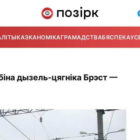
АЛІТЫКА
ЭКАНОМІКА
ГРАМАДСТВА
БЯСПЕКА
УС
абіна дызель-цягніка Брэст —