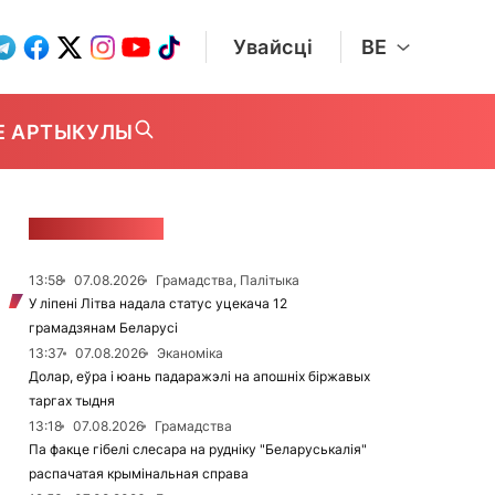
Увайсці
BE
Е АРТЫКУЛЫ
СТУЖКА НАВІН
13:58
07.08.2026
Грамадства, Палітыка
У ліпені Літва надала статус уцекача 12
грамадзянам Беларусі
13:37
07.08.2026
Эканоміка
Долар, еўра і юань падаражэлі на апошніх біржавых
таргах тыдня
13:18
07.08.2026
Грамадства
Па факце гібелі слесара на рудніку "Беларуськалія"
распачатая крымінальная справа