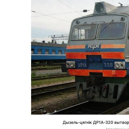
Дызель-цягнік ДР1А-320 вытвор