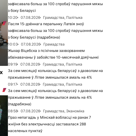
зафіксавала больш за 100 спробаў парушэння мяжы
з боку Беларусі
10:20
07.08.2026
Грамадства, Палітыка
Пасля 15-дзённага перапынку Латвія зноў
зафіксавала больш за 100 спробаў парушэння мяжы
з боку Беларусі (падрабязна)
10:03
07.08.2026
Грамадства
Жыхар Віцебска з псіхічным захворваннем
абвінавачаны ў забойстве 10-месячнай дзяўчынкі
09:19
07.08.2026
Грамадства, Палітыка
За сем месяцаў колькасць беларусаў з дазволам на
х
пражыванне ў Літве зменшылася амаль на 4%
09:17
07.08.2026
Грамадства, Палітыка
За сем месяцаў колькасць беларусаў з дазволам на
пражыванне ў Літве зменшылася амаль на 4%
(падрабязна)
08:58
07.08.2026
Грамадства, Эканоміка
Праз непагадзь у Мінскай вобласці на ранак 7
жніўня без электрычнасці заставалася 288
населеных пунктаў