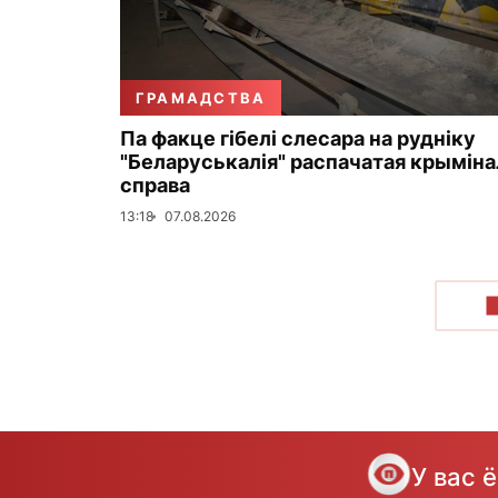
ГРАМАДСТВА
Па факце гібелі слесара на рудніку
"Беларуськалія" распачатая крымін
справа
13:18
07.08.2026
У вас 