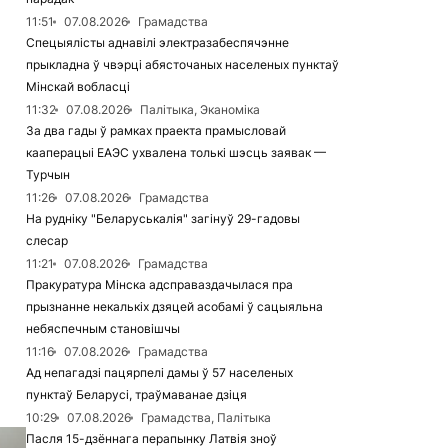
11:51
07.08.2026
Грамадства
Спецыялісты аднавілі электразабеспячэнне
прыкладна ў чвэрці абясточаных населеных пунктаў
Мінскай вобласці
11:32
07.08.2026
Палітыка, Эканоміка
За два гады ў рамках праекта прамысловай
кааперацыі ЕАЭС ухвалена толькі шэсць заявак —
Турчын
11:26
07.08.2026
Грамадства
На рудніку "Беларуськалія" загінуў 29-гадовы
слесар
11:21
07.08.2026
Грамадства
Пракуратура Мінска адсправаздачылася пра
прызнанне некалькіх дзяцей асобамі ў сацыяльна
небяспечным становішчы
11:16
07.08.2026
Грамадства
Ад непагадзі пацярпелі дамы ў 57 населеных
пунктаў Беларусі, траўмаванае дзіця
10:29
07.08.2026
Грамадства, Палітыка
Пасля 15-дзённага перапынку Латвія зноў