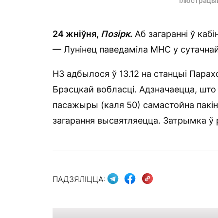
Ілюстрацы
24 жніўня,
Позірк
.
Аб загаранні ў каб
— Лунінец паведаміла МНС у сутачнай
НЗ адбылося ў 13.12 на станцыі Парахо
Брэсцкай вобласці. Адзначаецца, шт
пасажыры (каля 50) самастойна пакін
загарання высвятляецца. Затрымка ў р
ПАДЗЯЛІЦЦА: