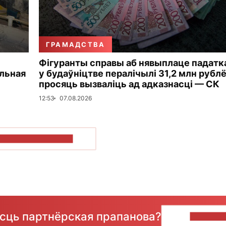
ГРАМАДСТВА
Фігуранты справы аб нявыплаце падатк
альная
у будаўніцтве пералічылі 31,2 млн рублё
просяць вызваліць ад адказнасці — СК
12:53
07.08.2026
ПАКАЗАЦЬ БОЛЬШ
ёсць партнёрская прапанова?
НАПІШЫ