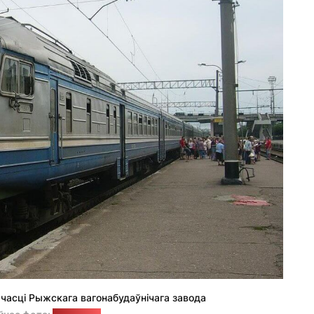
часці Рыжскага вагонабудаўнічага завода