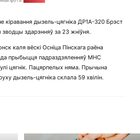
йнае фота:
Вікіпедыя
іне кіравання дызель-цягніка ДР1А-320 Брэст
 зводцы здарэнняў за 23 жніўня.
нск каля вёскі Осніца Пінскага раёна
о да прыбыцця падраздзяленняў МНС
улі цягнік. Пацярпелых няма. Прычына
уху дызель-цягніка склала 59 хвілін.