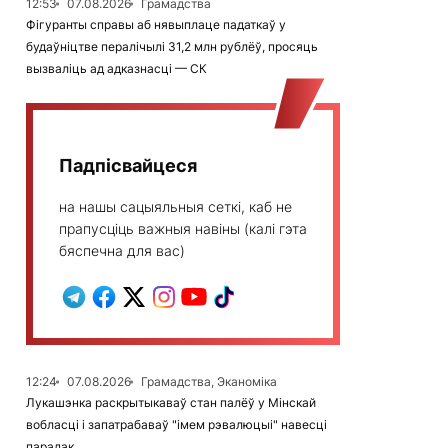
12:53
07.08.2026
Грамадства
Фігуранты справы аб нявыплаце падаткаў у
будаўніцтве пералічылі 31,2 млн рублёў, просяць
вызваліць ад адказнасці — СК
Падпісвайцеся
на нашы сацыяльныя сеткі, каб не
прапусціць важныя навіны (калі гэта
бяспечна для вас)
12:24
07.08.2026
Грамадства, Эканоміка
Лукашэнка раскрытыкаваў стан палёў у Мінскай
вобласці і запатрабаваў "імем рэвалюцыі" навесці
парадак