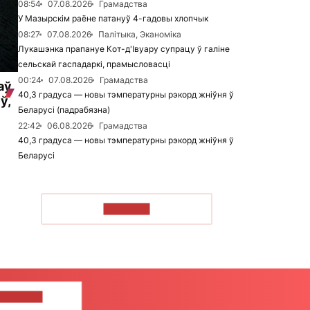
08:54
07.08.2026
Грамадства
У Мазырскім раёне патануў 4-гадовы хлопчык
08:27
07.08.2026
Палітыка, Эканоміка
Лукашэнка прапануе Кот-д'Івуару супрацу ў галіне
сельскай гаспадаркі, прамысловасці
00:24
07.08.2026
Грамадства
аў
40,3 градуса — новы тэмпературны рэкорд жніўня ў
ў,
Беларусі (падрабязна)
22:42
06.08.2026
Грамадства
40,3 градуса — новы тэмпературны рэкорд жніўня ў
Беларусі
ЧЫТАЦЬ
ЦЕ НАМ