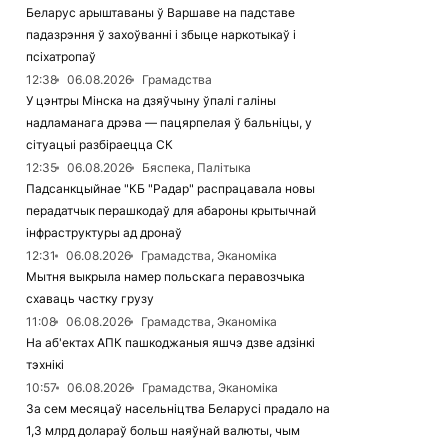
Беларус арыштаваны ў Варшаве на падставе
падазрэння ў захоўванні і збыце наркотыкаў і
псіхатропаў
12:38
06.08.2026
Грамадства
У цэнтры Мінска на дзяўчыну ўпалі галіны
надламанага дрэва — пацярпелая ў бальніцы, у
сітуацыі разбіраецца СК
12:35
06.08.2026
Бяспека, Палітыка
Падсанкцыйнае "КБ "Радар" распрацавала новы
перадатчык перашкодаў для абароны крытычнай
інфраструктуры ад дронаў
12:31
06.08.2026
Грамадства, Эканоміка
Мытня выкрыла намер польскага перавозчыка
схаваць частку грузу
11:08
06.08.2026
Грамадства, Эканоміка
На аб'ектах АПК пашкоджаныя яшчэ дзве адзінкі
тэхнікі
10:57
06.08.2026
Грамадства, Эканоміка
За сем месяцаў насельніцтва Беларусі прадало на
1,3 млрд долараў больш наяўнай валюты, чым