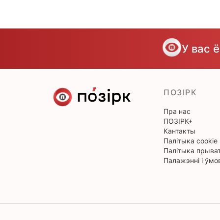
У вас 
ПОЗІРК
Пра нас
ПОЗІРК+
Кантакты
Палітыка cookie
Палітыка прыват
Палажэнні і ўмо