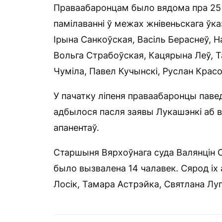
Праваабаронцам было вядома пра 25 п
памілаванні ў межах жнівеньскага ўказ
Ірына Санкоўская, Васіль Бераснеў, Н
Вольга Страбоўская, Кацярына Леў, Т
Чуміла, Павел Кучынскі, Руслан Красо
У пачатку ліпеня праваабаронцы павед
адбылося пасля заявы Лукашэнкі аб в
апанентаў.
Старшыня Вярхоўнага суда Валянцін С
было вызвалена 14 чалавек. Сярод іх
Лосік, Тамара Астрэйка, Святлана Луп