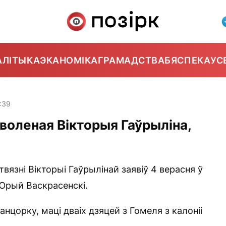
АЛІТЫКА
ЭКАНОМІКА
ГРАМАДСТВА
БЯСПЕКА
УС
:39
воленая Вікторыя Гаўрыліна,
твязні Вікторыі Гаўрылінай заявіў 4 верасня ў
Юрый Васкрасенскі.
нцорку, маці дваіх дзяцей з Гомеля з калоніі