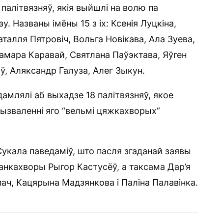
алітвязняў, якія выйшлі на волю па
у. Названы імёны 15 з іх: Ксенія Луцкіна,
аталля Пятровіч, Вольга Новікава, Ала Зуева,
амара Каравай, Святлана Паўэктава, Яўген
ў, Аляксандр Галуза, Алег Зыкун.
амлялі аб выхадзе 18 палітвязняў, якое
ызваленні яго “вельмі цяжкахворых”
укала паведаміў, што пасля згаданай заявы
 анкахворы Рыгор Кастусёў, а таксама Дар’я
ач, Кацярына Мадзянкова і Паліна Палавінка.