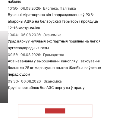
набыло
10:50
06.08.2026
Бяспека, Палітыка
Вучэнні міратворчых сіл і падраздзяленняў РХБ-
абароны АДКБ на беларускай тэрыторыі пройдуць
12–16 кастрычніка
10:04
06.08.2026
Эканоміка
Урад вярнуў нулявыя экспартныя пошліны на лёгкія
вуглевадародныя газы
09:55
06.08.2026
Грамадства
Абвінавачаны ў вырошчванні канопляў і захоўванні
больш як 25 кг марыхуаны жыхар Жлобіна паўстане
перад судом
09:30
06.08.2026
Эканоміка
Другі энергаблок БелАЭС вернуты ў працу
ЧЫТАЦЬ