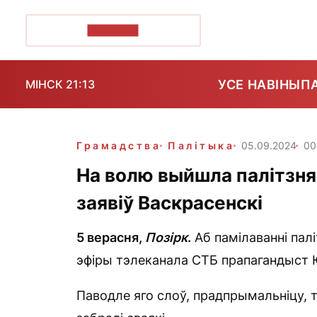
ПОЗІРК+
УСЕ НАВІНЫ
П
МІНСК 21:13
Грамадства
Палітыка
05.09.2024
00
На волю выйшла палітзня
заявіў Васкрасенскі
5 верасня,
Позірк
.
Аб памілаванні палі
эфіры тэлеканала СТБ прапагандыст 
Паводле яго слоў, прадпрымальніцу, та