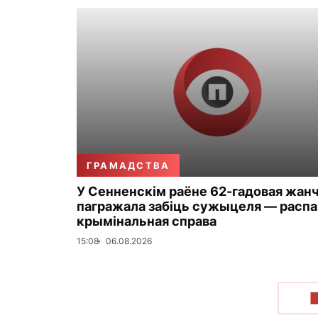
ГРАМАДСТВА
У Сенненскім раёне 62-гадовая жан
пагражала забіць сужыцеля — распа
крымінальная справа
15:08
06.08.2026