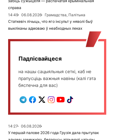
забіць сужыцеля — распачатая крымінальная
справа
14:49
06.08.2026
Грамадства, Палітыка
Статкевіч лічыць, что яго інсульт у няволі быў
выкліканы адмоваю ў неабходных леках
Падпісвайцеся
на нашы сацыяльныя сеткі, каб не
прапусціць важныя навіны (калі гэта
бяспечна для вас)
14:27
06.08.2026
У першай палове 2026 года Грузія дала прытулак
аднаму замежніку, беларусы атрымалі чатыры