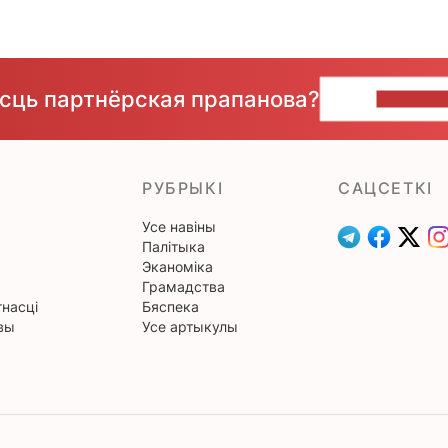
ёсць партнёрская прапанова?
НАПІШЫ
РУБРЫКІ
САЦСЕТКІ
Усе навіны
Палітыка
Эканоміка
Грамадства
насці
Бяспека
вы
Усе артыкулы