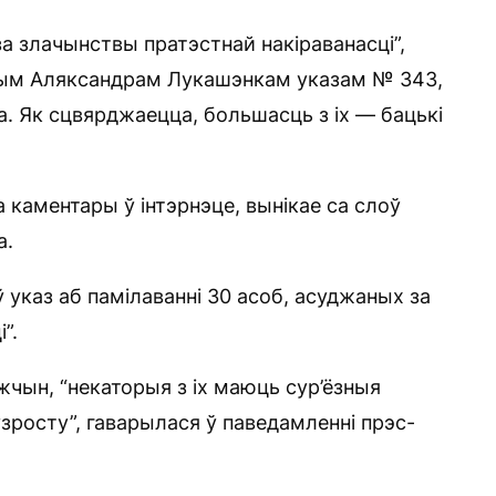
а злачынствы пратэстнай накіраванасці”,
аным Аляксандрам Лукашэнкам указам № 343,
а. Як сцвярджаецца, большасць з іх — бацькі
 каментары ў інтэрнэце, вынікае са слоў
а.
 указ аб памілаванні 30 асоб, асуджаных за
”.
жчын, “некаторыя з іх маюць сур’ёзныя
ўзросту”, гаварылася ў паведамленні прэс-