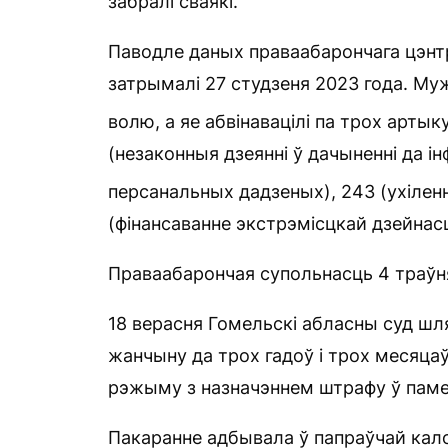
забралі сваякі.
Паводле даных праваабарончага цэнтр
затрымалі 27 студзеня 2023 года. Му
волю, а яе абвінавацілі па трох арты
(незаконныя дзеянні ў дачыненні да і
персанальных дадзеных), 243 (ухіленн
(фінансаванне экстрэмісцкай дзейнасц
Праваабарончая супольнасць 4 траўня
18 верасня Гомельскі абласны суд ш
жанчыну да трох гадоў і трох месяцаў 
рэжыму з назначэннем штрафу ў паме
Пакаранне адбывала ў папраўчай кало