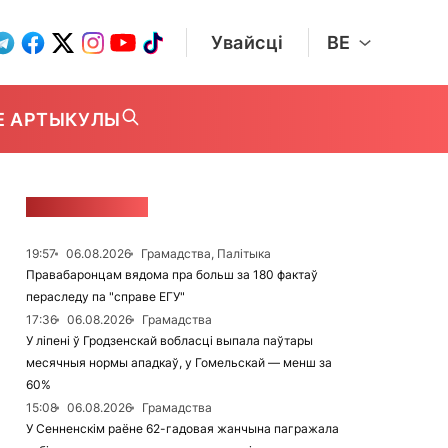
Увайсці
BE
Е АРТЫКУЛЫ
СТУЖКА НАВІН
19:57
06.08.2026
Грамадства, Палітыка
Правабаронцам вядома пра больш за 180 фактаў
пераследу па "справе ЕГУ"
17:36
06.08.2026
Грамадства
У ліпені ў Гродзенскай вобласці выпала паўтары
месячныя нормы ападкаў, у Гомельскай — менш за
60%
15:08
06.08.2026
Грамадства
У Сенненскім раёне 62-гадовая жанчына пагражала