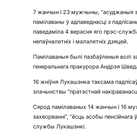
7 жанчын і 23 мужчыны, “асуджаныя з
памілаваны ў адпаведнасці з падпіс
паведаміла 4 верасня яго прэс-служб
непаўналетніх і малалетніх дзяцей.
Памілаваныя былі пазбаўленыя волі за
генеральнага пракурора Андрэя Швед
16 жніўня Лукашэнка таксама падпісаў
злачынствы “пратэстнай накіраванасці
Сярод памілаваных 14 жанчын і 16 му
захворванні”, “ёсць асобы пенсійнага 
службы Лукашэнкі.