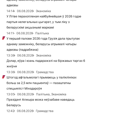
адмовы
14:14
06.08.2026
Эканоміка
У Літве перахопленая найбуйнейшая ў 2026 годзе
партыя нелегальных цыгарэт, у тым ліку з
беларускімі акцызнымі маркамі
14:11
06.08.2026
Палітыка
У першай палове 2026 года Грузія дала прытулак
аднаму замежніку, беларусы атрымалі чатыры
адмовы (падрабязна)
13:38
06.08.2026
Эканоміка
Долар, еўра і юань падаражэлі на біржавых таргах 6
жніўня
13:36
06.08.2026
Грамадства
Штогод афтальмолагі прымаюць у паліклініках
больш за 2,5 млн пацыентаў — пазаштатны
спецыяліст Мінздароўя
13:05
06.08.2026
Палітыка, Эканоміка
Прэзідэнт Алжыра можа неўзабаве наведаць
Беларусь
12:42
06.08.2026
Грамадства