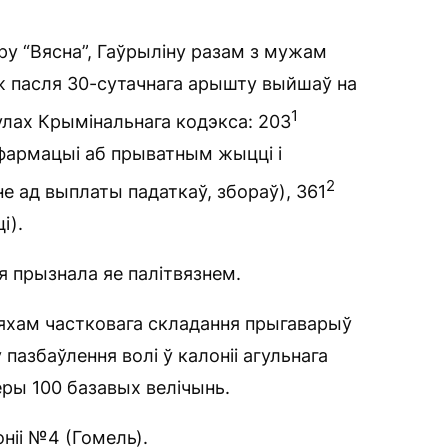
у “Вясна”, Гаўрыліну разам з мужам
ж пасля 30-сутачнага арышту выйшаў на
1
кулах Крымінальнага кодэкса: 203
нфармацыі аб прыватным жыцці і
2
е ад выплаты падаткаў, збораў), 361
і).
 прызнала яе палітвязнем.
ляхам частковага складання прыгаварыў
пазбаўлення волі ў калоніі агульнага
ры 100 базавых велічынь.
ніі №4 (Гомель).