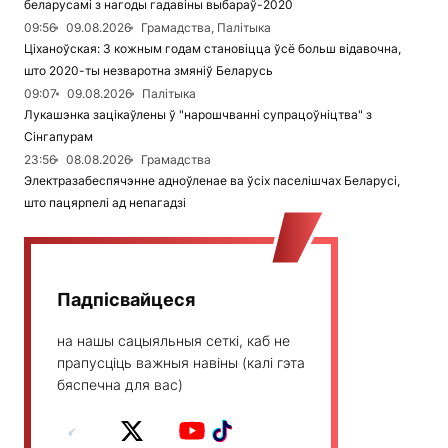
беларусамі з нагоды гадавіны выбараў-2020
09:56
09.08.2026
Грамадства, Палітыка
Ціханоўская: З кожным годам становіцца ўсё больш відавочна,
што 2020-ты незваротна змяніў Беларусь
09:07
09.08.2026
Палітыка
Лукашэнка зацікаўлены ў "нарошчванні супрацоўніцтва" з
Сінгапурам
23:56
08.08.2026
Грамадства
Электразабеспячэнне адноўленае ва ўсіх паселішчах Беларусі,
што пацярпелі ад непагадзі
Падпісвайцеся
на нашы сацыяльныя сеткі, каб не
прапусціць важныя навіны (калі гэта
бяспечна для вас)