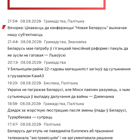
21:54
08.08.2026
Грамадства, Палітыка
Вячорка: Цікавасць да канферэнцыі "Новая Беларусь" вызначае
нашу суб'ектнасць
21:44
08.08.2026
Грамадства, Эканоміка
Беларусь мае патрэбу ў гіганцкай пенсійнай рэформе і пакуль да
яе зусім не гатовая — Львоўскі
20:13
08.08.2026
Грамадства
У Бялыніцкім раёне 22-гадовы матацыкліст загінуў ад сутыкнення
з грузавіком КамАЗ
19:20
08.08.2026
Бяспека, Палітыка
Украіна не пагражае Беларусі, але Мінск павінен разумець, з чым
сутыкнецца ў выпадку далучэння да вайны — Дземчанка
18:56
08.08.2026
Грамадства, Палітыка
Дзядок за жорсткую люстрацыю пасля змены ўлады ў Беларусі,
Турарбекава — супраць
17:47
08.08.2026
Палітыка
Беларусь дагэтуль не паведаміла Euronews аб прызнанні
тэлеканала "экстрэмісцкім" і не аргументавала рашэнне