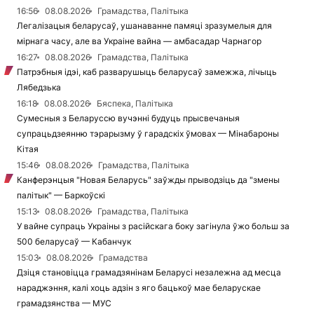
16:56
08.08.2026
Грамадства, Палітыка
Легалізацыя беларусаў, ушанаванне памяці зразумелыя для
мірнага часу, але ва Украіне вайна — амбасадар Чарнагор
16:27
08.08.2026
Грамадства, Палітыка
Патрэбныя ідэі, каб разварушыць беларусаў замежжа, лічыць
Лябедзька
16:18
08.08.2026
Бяспека, Палітыка
Сумесныя з Беларуссю вучэнні будуць прысвечаныя
супрацьдзеянню тэрарызму ў гарадскіх ўмовах — Мінабароны
Кітая
15:46
08.08.2026
Грамадства, Палітыка
Канферэнцыя "Новая Беларусь" заўжды прыводзіць да "змены
палітык" — Баркоўскі
15:13
08.08.2026
Грамадства, Палітыка
У вайне супраць Украіны з расійскага боку загінула ўжо больш за
500 беларусаў — Кабанчук
15:03
08.08.2026
Грамадства
Дзіця становіцца грамадзянінам Беларусі незалежна ад месца
нараджэння, калі хоць адзін з яго бацькоў мае беларускае
грамадзянства — МУС