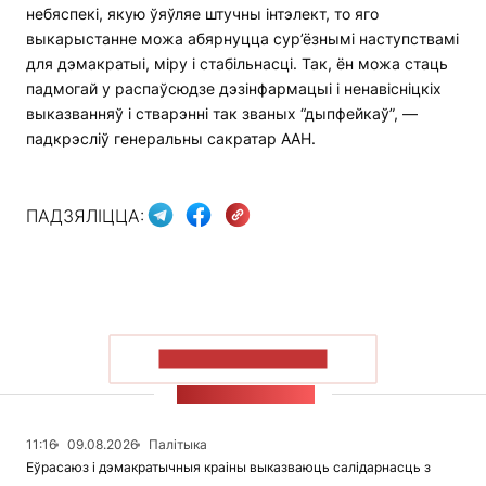
небяспекі, якую ўяўляе штучны інтэлект, то яго
выкарыстанне можа абярнуцца сур’ёзнымі наступствамі
для дэмакратыі, міру і стабільнасці. Так, ён можа стаць
падмогай у распаўсюдзе дэзінфармацыі і ненавісніцкіх
выказванняў і стварэнні так званых “дыпфейкаў”, —
падкрэсліў генеральны сакратар ААН.
ПАДЗЯЛІЦЦА:
ПАКАЗАЦЬ БОЛЬШ
СТУЖКА НАВІН
11:16
09.08.2026
Палітыка
Еўрасаюз і дэмакратычныя краіны выказваюць салідарнасць з