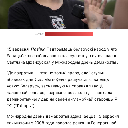
Фота:
Офіс Святланы Ціханоўскай
15 верасня,
П
о
зірк
.
Падтрымаць беларускі народ у яго
барацьбе за свабоду заклікала сусветную супольнасць
Святлана Ціханоўская ў Міжнародны дзень дэмакратыі.
“Дэмакратыя — гэта не толькі права, але і агульны
абавязак для ўсіх. Мы поўныя рашучасці стварыць
новую Беларусь, заснаваную на справядлівасці,
чалавечай годнасці і вяршэнстве закона”, — напісала
дэмакратычны лідар на сваёй англамоўнай старонцы ў
“Х” (“Твітары”).
Міжнародны дзень дэмакратыі адзначаецца 15 верасня
пачынаючы з 2008 года паводле рашэння Генеральнай