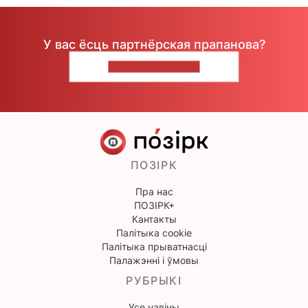
У вас ёсць партнёрская прапанова?
НАПІШЫЦЕ НАМ
ПОЗІРК
Пра нас
ПОЗІРК+
Кантакты
Палітыка cookie
Палітыка прыватнасці
Палажэнні і ўмовы
РУБРЫКІ
Усе навіны