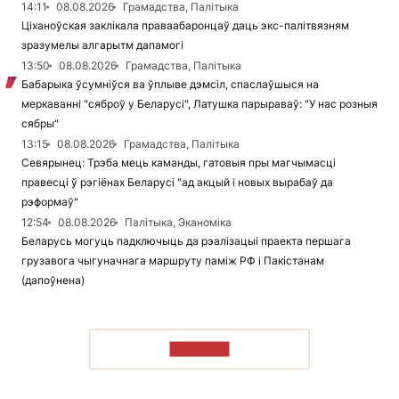
14:11
08.08.2026
Грамадства, Палітыка
Ціханоўская заклікала праваабаронцаў даць экс-палітвязням
зразумелы алгарытм дапамогі
13:50
08.08.2026
Грамадства, Палітыка
Бабарыка ўсумніўся ва ўплыве дэмсіл, спаслаўшыся на
меркаванні "сяброў у Беларусі", Латушка парыраваў: "У нас розныя
сябры"
13:15
08.08.2026
Грамадства, Палітыка
Севярынец: Трэба мець каманды, гатовыя пры магчымасці
правесці ў рэгіёнах Беларусі "ад акцый і новых вырабаў да
рэформаў"
12:54
08.08.2026
Палітыка, Эканоміка
Беларусь могуць падключыць да рэалізацыі праекта першага
грузавога чыгуначнага маршруту паміж РФ і Пакістанам
(дапоўнена)
ЧЫТАЦЬ