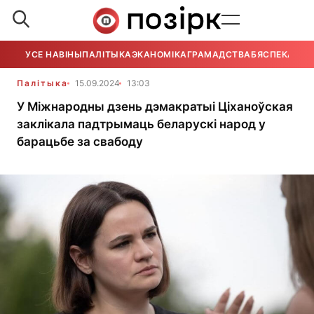
УСЕ НАВІНЫ
ПАЛІТЫКА
ЭКАНОМІКА
ГРАМАДСТВА
БЯСПЕКА
УСЕ
Палітыка
15.09.2024
13:03
У Міжнародны дзень дэмакратыі Ціханоўская
заклікала падтрымаць беларускі народ у
барацьбе за свабоду