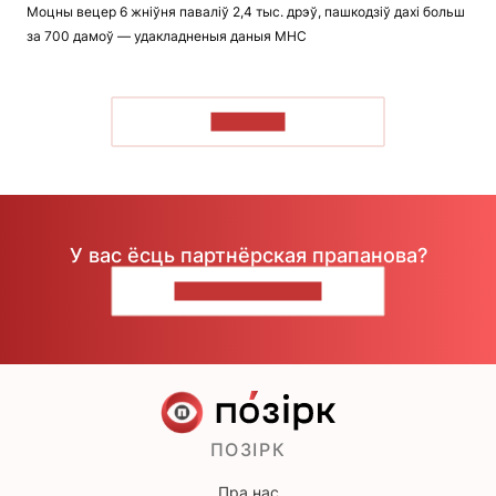
Моцны вецер 6 жніўня паваліў 2,4 тыс. дрэў, пашкодзіў дахі больш
за 700 дамоў — удакладненыя даныя МНС
ЧЫТАЦЬ
У вас ёсць партнёрская прапанова?
НАПІШЫЦЕ НАМ
ПОЗІРК
Пра нас