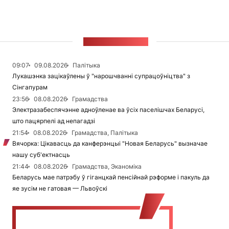
СТУЖКА НАВІН
09:07
09.08.2026
Палітыка
Лукашэнка зацікаўлены ў "нарошчванні супрацоўніцтва" з
Сінгапурам
23:56
08.08.2026
Грамадства
Электразабеспячэнне адноўленае ва ўсіх паселішчах Беларусі,
што пацярпелі ад непагадзі
21:54
08.08.2026
Грамадства, Палітыка
Вячорка: Цікавасць да канферэнцыі "Новая Беларусь" вызначае
нашу суб'ектнасць
21:44
08.08.2026
Грамадства, Эканоміка
Беларусь мае патрэбу ў гіганцкай пенсійнай рэформе і пакуль да
яе зусім не гатовая — Львоўскі