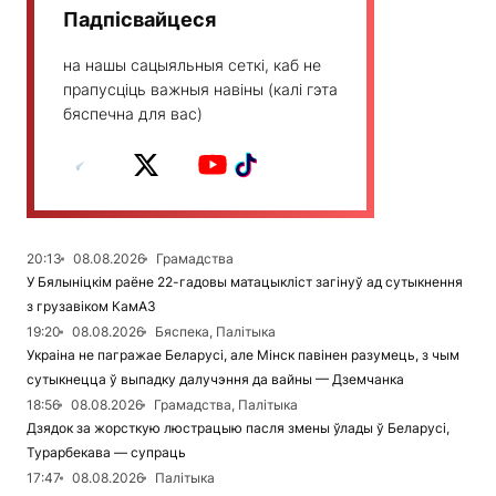
Падпісвайцеся
на нашы сацыяльныя сеткі, каб не
прапусціць важныя навіны (калі гэта
бяспечна для вас)
20:13
08.08.2026
Грамадства
У Бялыніцкім раёне 22-гадовы матацыкліст загінуў ад сутыкнення
з грузавіком КамАЗ
19:20
08.08.2026
Бяспека, Палітыка
Украіна не пагражае Беларусі, але Мінск павінен разумець, з чым
сутыкнецца ў выпадку далучэння да вайны — Дземчанка
18:56
08.08.2026
Грамадства, Палітыка
Дзядок за жорсткую люстрацыю пасля змены ўлады ў Беларусі,
Турарбекава — супраць
17:47
08.08.2026
Палітыка