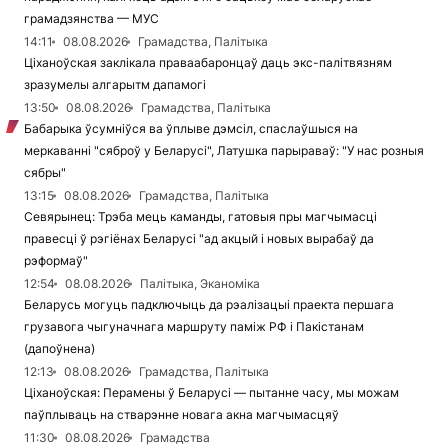
грамадзянства — МУС
14:11
08.08.2026
Грамадства, Палітыка
Ціханоўская заклікала праваабаронцаў даць экс-палітвязням
зразумелы алгарытм дапамогі
13:50
08.08.2026
Грамадства, Палітыка
Бабарыка ўсумніўся ва ўплыве дэмсіл, спаслаўшыся на
меркаванні "сяброў у Беларусі", Латушка парыраваў: "У нас розныя
сябры"
13:15
08.08.2026
Грамадства, Палітыка
Севярынец: Трэба мець каманды, гатовыя пры магчымасці
правесці ў рэгіёнах Беларусі "ад акцый і новых вырабаў да
рэформаў"
12:54
08.08.2026
Палітыка, Эканоміка
Беларусь могуць падключыць да рэалізацыі праекта першага
грузавога чыгуначнага маршруту паміж РФ і Пакістанам
(дапоўнена)
12:13
08.08.2026
Грамадства, Палітыка
Ціханоўская: Перамены ў Беларусі — пытанне часу, мы можам
паўплываць на стварэнне новага акна магчымасцяў
11:30
08.08.2026
Грамадства