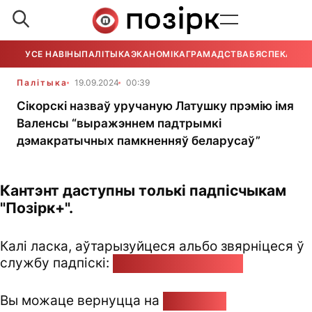
УСЕ НАВІНЫ
ПАЛІТЫКА
ЭКАНОМІКА
ГРАМАДСТВА
БЯСПЕКА
УСЕ
Палітыка
19.09.2024
00:39
Сікорскі назваў уручаную Латушку прэмію імя
Валенсы “выражэннем падтрымкі
дэмакратычных памкненняў беларусаў”
Кантэнт даступны толькі падпісчыкам
"Позірк+".
Калі ласка, аўтарызуйцеся альбо звярніцеся ў
службу падпіскі:
pozirk@pozirk.online
Вы можаце вернуцца на
Галоўную