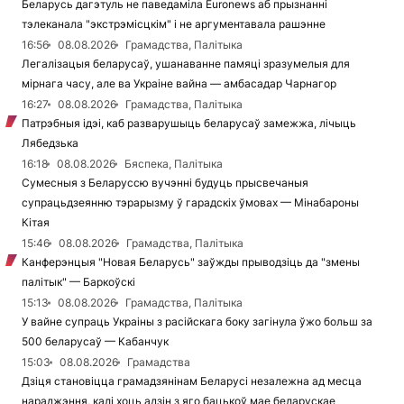
Беларусь дагэтуль не паведаміла Euronews аб прызнанні
тэлеканала "экстрэмісцкім" і не аргументавала рашэнне
16:56
08.08.2026
Грамадства, Палітыка
Легалізацыя беларусаў, ушанаванне памяці зразумелыя для
мірнага часу, але ва Украіне вайна — амбасадар Чарнагор
16:27
08.08.2026
Грамадства, Палітыка
Патрэбныя ідэі, каб разварушыць беларусаў замежжа, лічыць
Лябедзька
16:18
08.08.2026
Бяспека, Палітыка
Сумесныя з Беларуссю вучэнні будуць прысвечаныя
супрацьдзеянню тэрарызму ў гарадскіх ўмовах — Мінабароны
Кітая
15:46
08.08.2026
Грамадства, Палітыка
Канферэнцыя "Новая Беларусь" заўжды прыводзіць да "змены
палітык" — Баркоўскі
15:13
08.08.2026
Грамадства, Палітыка
У вайне супраць Украіны з расійскага боку загінула ўжо больш за
500 беларусаў — Кабанчук
15:03
08.08.2026
Грамадства
Дзіця становіцца грамадзянінам Беларусі незалежна ад месца
нараджэння, калі хоць адзін з яго бацькоў мае беларускае