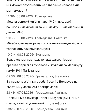
мы можам паўплываць на стварэнне новага акна
магчымасцяў
11:30
08.08.2026
Грамадства
Моцны вецер 6 жніўня паваліў 2,4 тыс. дрэў,
пашкодзіў дахі больш за 700 дамоў — удакладненыя
даныя МНС
10:58
08.08.2026
Грамадства, Палітыка
Мінабароны пашырыла кола жанчын-медыкаў, якія
трапляюць пад вайсковы ўлік
10:04
08.08.2026
Эканоміка
Беларусь могуць падключыць да рэалізацыі
праекта першага грузавога чыгуначнага маршруту
паміж РФ і Пакістанам
09:36
08.08.2026
Грамадства, Эканоміка
За тыдзень фізічныя асобы ўвезлі ў Беларусь на
льготных умовах 251 электрамабіль
23:48
07.08.2026
Грамадства, Палітыка
Палітычныя структуры павінны супрацоўнічаць з
грамадскімі ініцыятывамі — Ціханоўская
23:23
07.08.2026
Грамадства, Палітыка