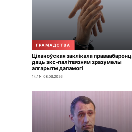
ГРАМАДСТВА
Ціханоўская заклікала праваабаронц
даць экс-палітвязням зразумелы
алгарытм дапамогі
14:11
08.08.2026