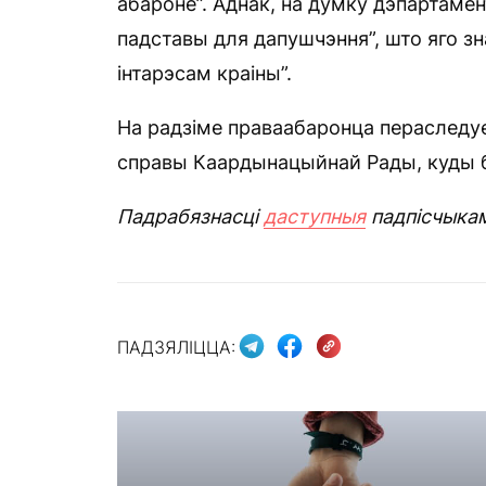
абароне”. Аднак, на думку дэпартаме
падставы для дапушчэння”, што яго з
інтарэсам краіны”.
На радзіме праваабаронца пераследу
справы Каардынацыйнай Рады, куды б
Падрабязнасці
даступныя
падпісчыкам
ПАДЗЯЛІЦЦА: