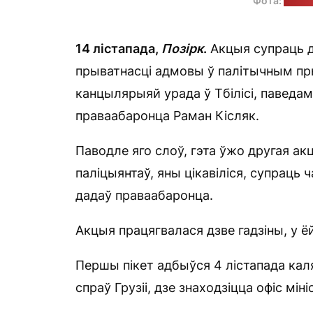
Фота:
Раман
14 лістапада,
Позірк
.
Акцыя супраць д
прыватнасці адмовы ў палітычным пры
канцылярыяй урада ў Тбілісі, паведа
праваабаронца Раман Кісляк.
Паводле яго слоў, гэта ўжо другая а
паліцыянтаў, яны цікавіліся, супраць
дадаў праваабаронца.
Акцыя працягвалася дзве гадзіны, у ё
Першы пікет адбыўся 4 лістапада кал
спраў Грузіі, дзе знаходзіцца офіс міні