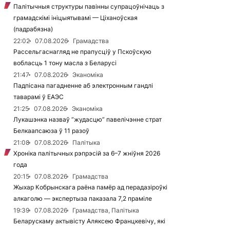
Палітычныя структуры павінны супрацоўнічаць з
грамадскімі ініцыятывамі — Ціханоўская
(падрабязна)
22:02
07.08.2026
Грамадства
Рассельгаснагляд не прапусціў у Пскоўскую
вобласць 1 тону масла з Беларусі
21:47
07.08.2026
Эканоміка
Падпісана пагадненне аб электронным гандлі
таварамі ў ЕАЭС
21:25
07.08.2026
Эканоміка
Лукашэнка назваў “жудасцю” павелічэнне страт
Белкаапсаюза ў 11 разоў
21:08
07.08.2026
Палітыка
Хроніка палітычных рэпрэсій за 6–7 жніўня 2026
года
20:15
07.08.2026
Грамадства
Жыхар Кобрынскага раёна памёр ад перадазіроўкі
алкаголю — экспертыза паказала 7,2 праміле
19:39
07.08.2026
Грамадства, Палітыка
Беларускаму актывісту Аляксею Францкевічу, які