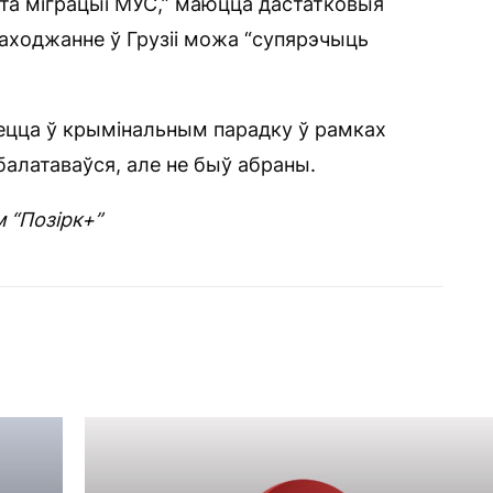
нта міграцыі МУС,” маюцца дастатковыя
находжанне ў Грузіі можа “супярэчыць
ецца ў крымінальным парадку ў рамках
алатаваўся, але не быў абраны.
 “Позірк+”