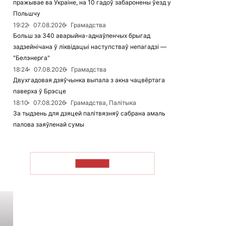
пражывае ва Украіне, на 10 гадоў забаронены ўезд у
Польшчу
19:22
07.08.2026
Грамадства
Больш за 340 аварыйна-аднаўленчых брыгад
задзейнічана ў ліквідацыі наступстваў непагадзі —
"Белэнерга"
18:24
07.08.2026
Грамадства
Двухгадовая дзяўчынка выпала з акна чацвёртага
паверха ў Брэсце
18:10
07.08.2026
Грамадства, Палітыка
За тыдзень для дзяцей палітвязняў сабрана амаль
палова заяўленай сумы
ЧЫТАЦЬ