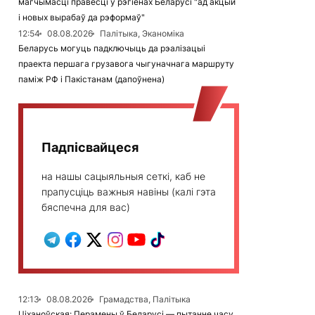
магчымасці правесці ў рэгіёнах Беларусі "ад акцый
і новых вырабаў да рэформаў"
12:54
08.08.2026
Палітыка, Эканоміка
Беларусь могуць падключыць да рэалізацыі
праекта першага грузавога чыгуначнага маршруту
паміж РФ і Пакістанам (дапоўнена)
Падпісвайцеся
на нашы сацыяльныя сеткі, каб не
прапусціць важныя навіны (калі гэта
бяспечна для вас)
12:13
08.08.2026
Грамадства, Палітыка
Ціханоўская: Перамены ў Беларусі — пытанне часу,