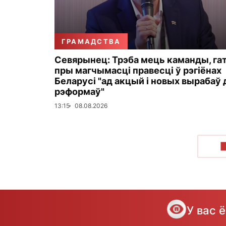
ГРАМАДСТВА
Севярынец: Трэба мець каманды, га
пры магчымасці правесці ў рэгіёнах
Беларусі "ад акцый і новых вырабаў 
рэформаў"
13:15
08.08.2026
У вас 