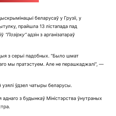
 Кісляк для "Позірку"
ыскрымінацыі беларусаў у Грузіі, у
тулку, прайшла 13 лістапада пад
міў
“Позірку“
адзін з арганізатараў
кцыя з серыі падобных. “Было шмат
 чаго мы пратэстуем. Але не перашкаджалі”, —
й узялі ўдзел чатыры беларусы.
я аднаго з будынкаў Міністэрства ўнутраных
стра.