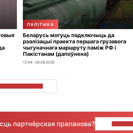
ПАЛІТЫКА
товыя
Беларусь могуць падключыць да
рэалізацыі праекта першага грузавога
да
чыгуначнага маршруту паміж РФ і
Пакістанам (дапоўнена)
12:54
08.08.2026
ПАКАЗАЦЬ БОЛЬШ
ёсць партнёрская прапанова?
НАПІШЫ