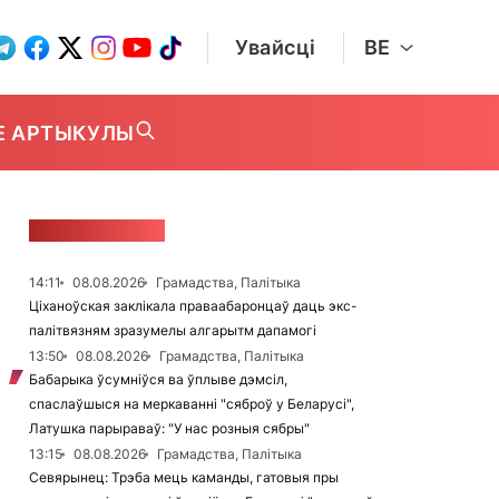
Увайсці
BE
Е АРТЫКУЛЫ
СТУЖКА НАВІН
14:11
08.08.2026
Грамадства, Палітыка
Ціханоўская заклікала праваабаронцаў даць экс-
палітвязням зразумелы алгарытм дапамогі
13:50
08.08.2026
Грамадства, Палітыка
Бабарыка ўсумніўся ва ўплыве дэмсіл,
спаслаўшыся на меркаванні "сяброў у Беларусі",
Латушка парыраваў: "У нас розныя сябры"
13:15
08.08.2026
Грамадства, Палітыка
Севярынец: Трэба мець каманды, гатовыя пры