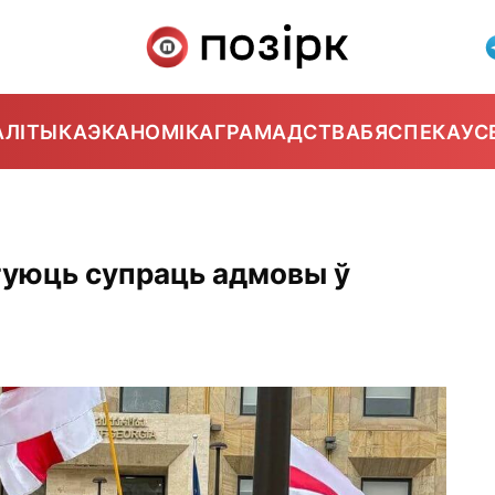
АЛІТЫКА
ЭКАНОМІКА
ГРАМАДСТВА
БЯСПЕКА
УС
стуюць супраць адмовы ў