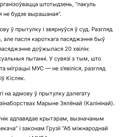
арганізоўвацца штотыдзень, “пакуль
я не будзе вырашаная”.
у ў прытулку і звярнуўся ў суд. Разгляд
, але пасля кароткага пасяджэння быў
 пасяджэнне доўжылася 20 хвілін:
уальныя пытанні. У сувязі з тым, што
а міграцыі МУС — не з’явіліся, разгляд
іў Кісляк.
гі на адмову ў прытулку дэлегату
інаборствах Марыне Зялёнай (Калінінай).
ўнік адпавядае крытэрам, вызначаным
кача” і законам Грузіі “Аб міжнароднай