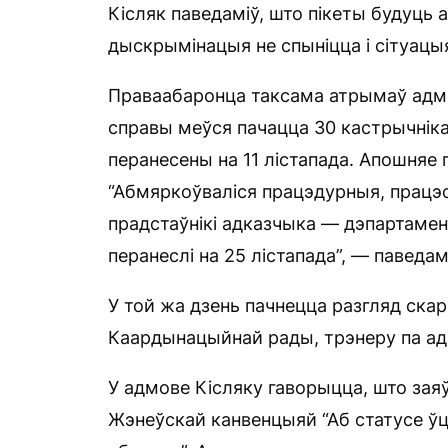
Кісляк паведаміў, што пікеты будуць 
дыскрымінацыя не спыніцца і сітуацы
Праваабаронца таксама атрымаў адмов
справы меўся пачацца 30 кастрычніка
перанесены на 11 лістапада. Апошняе
“Абмяркоўваліся працэдурныя, працэс
прадстаўнікі адказчыка — дэпартамент
перанеслі на 25 лістапада”, — паведам
У той жа дзень пачнецца разгляд скар
Каардынацыйнай рады, трэнеру па адз
У адмове Кісляку гаворыцца, што зая
Жэнеўскай канвенцыяй “Аб статусе ўце