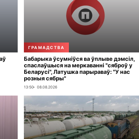
ГРАМАДСТВА
аў
Бабарыка ўсумніўся ва ўплыве дэмсіл,
спаслаўшыся на меркаванні "сяброў у
Беларусі", Латушка парыраваў: "У нас
розныя сябры"
13:50
08.08.2026