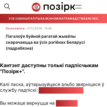
УСЕ НАВІНЫ
ПАЛІТЫКА
ЭКАНОМІКА
ГРАМАДСТВА
БЯСПЕКА
УСЕ
Эканоміка
01.12.2024
15:48
Пагалоўе буйной рагатай жывёлы
скарачаецца ва ўсіх рэгіёнах Беларусі
(падрабязна)
Кантэнт даступны толькі падпісчыкам
"Позірк+".
Калі ласка, аўтарызуйцеся альбо звярніцеся ў
службу падпіскі:
pozirk@pozirk.online
Вы можаце вернуцца на
Галоўную