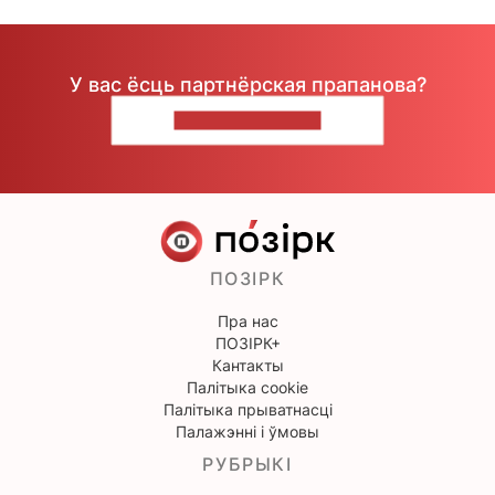
У вас ёсць партнёрская прапанова?
НАПІШЫЦЕ НАМ
ПОЗІРК
Пра нас
ПОЗІРК+
Кантакты
Палітыка cookie
Палітыка прыватнасці
Палажэнні і ўмовы
РУБРЫКІ