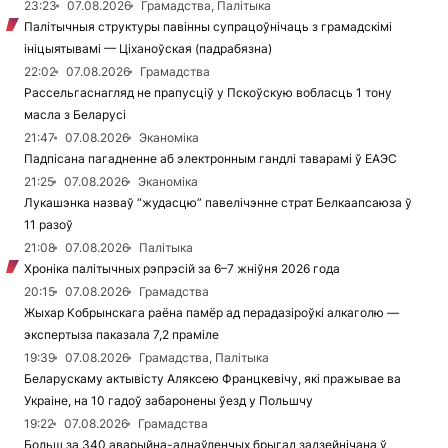
23:23
07.08.2026
Грамадства, Палітыка
Палітычныя структуры павінны супрацоўнічаць з грамадскімі
ініцыятывамі — Ціханоўская (падрабязна)
22:02
07.08.2026
Грамадства
Рассельгаснагляд не прапусціў у Пскоўскую вобласць 1 тону
масла з Беларусі
21:47
07.08.2026
Эканоміка
Падпісана пагадненне аб электронным гандлі таварамі ў ЕАЭС
21:25
07.08.2026
Эканоміка
Лукашэнка назваў “жудасцю” павелічэнне страт Белкаапсаюза ў
11 разоў
21:08
07.08.2026
Палітыка
Хроніка палітычных рэпрэсій за 6–7 жніўня 2026 года
20:15
07.08.2026
Грамадства
Жыхар Кобрынскага раёна памёр ад перадазіроўкі алкаголю —
экспертыза паказала 7,2 праміле
19:39
07.08.2026
Грамадства, Палітыка
Беларускаму актывісту Аляксею Францкевічу, які пражывае ва
Украіне, на 10 гадоў забаронены ўезд у Польшчу
19:22
07.08.2026
Грамадства
Больш за 340 аварыйна-аднаўленчых брыгад задзейнічана ў