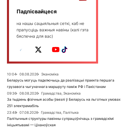
Падпісвайцеся
на нашы сацыяльныя сеткі, каб не
прапусціць важныя навіны (калі гэта
бяспечна для вас)
10:04
08.08.2026
Эканоміка
Беларусь могуць падключыць да рэалізацыі праекта першага
грузавога чыгуначнага маршруту паміж РФ і Пакістанам
09:36
08.08.2026
Грамадства, Эканоміка
За тыдзень фізічныя асобы ўвезлі ў Беларусь на льготных умовах
251 электрамабіль
23:48
07.08.2026
Грамадства, Палітыка
Палітычныя структуры павінны супрацоўнічаць з грамадскімі
ініцыятывамі — Ціханоўская