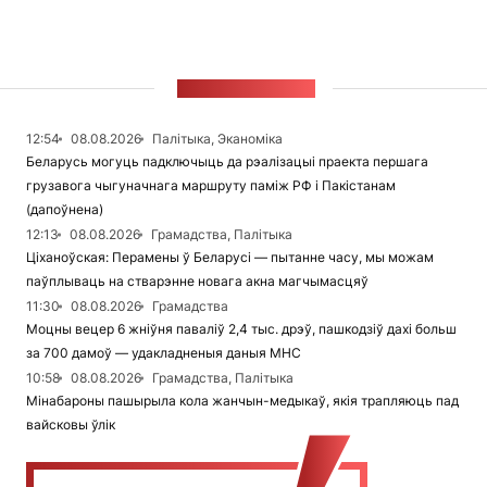
СТУЖКА НАВІН
12:54
08.08.2026
Палітыка, Эканоміка
Беларусь могуць падключыць да рэалізацыі праекта першага
грузавога чыгуначнага маршруту паміж РФ і Пакістанам
(дапоўнена)
12:13
08.08.2026
Грамадства, Палітыка
Ціханоўская: Перамены ў Беларусі — пытанне часу, мы можам
паўплываць на стварэнне новага акна магчымасцяў
11:30
08.08.2026
Грамадства
Моцны вецер 6 жніўня паваліў 2,4 тыс. дрэў, пашкодзіў дахі больш
за 700 дамоў — удакладненыя даныя МНС
10:58
08.08.2026
Грамадства, Палітыка
Мінабароны пашырыла кола жанчын-медыкаў, якія трапляюць пад
вайсковы ўлік