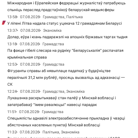
Міжнародная і Еўрапейская федэрацыі журналістаў патрабуюць
спыніць пераслед прадстаўнікоў беларускай медыясферы
13:58
07.08.2026
Грамадства, Палітыка
У ліпені Літва надала статус уцекача 12 грамадзянам Беларусі
13:37
07.08.2026
Эканоміка
Долар, еўра і юань падаражэлі на апошніх біржавых таргах тыдня
13:18
07.08.2026
Грамадства
Па факце гібелі слесара на рудніку "Беларуськалія" распачатая
крымінальная справа
12:53
07.08.2026
Грамадства
Фігуранты справы аб нявыплаце падаткаў у будаўніцтве
пералічылі 31,2 млн рублёў, просяць вызваліць ад адказнасці —
СК
12:24
07.08.2026
Грамадства, Эканоміка
Лукашэнка раскрытыкаваў стан палёў у Мінскай вобласці і
запатрабаваў "імем рэвалюцыі" навесці парадак
11:51
07.08.2026
Грамадства
Спецыялісты аднавілі электразабеспячэнне прыкладна ў чвэрці
абясточаных населеных пунктаў Мінскай вобласці
11:32
07.08.2026
Палітыка, Эканоміка