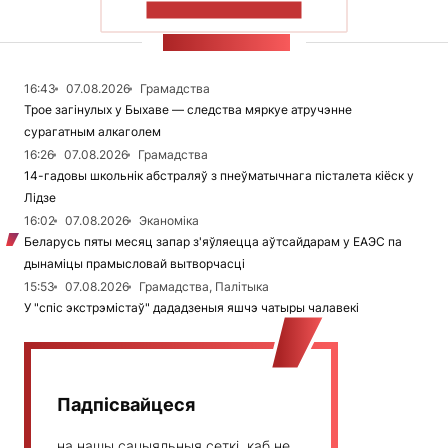
ПАКАЗАЦЬ БОЛЬШ
СТУЖКА НАВІН
16:43
07.08.2026
Грамадства
Трое загінулых у Быхаве — следства мяркуе атручэнне
сурагатным алкаголем
16:26
07.08.2026
Грамадства
14-гадовы школьнік абстраляў з пнеўматычнага пісталета кіёск у
Лідзе
16:02
07.08.2026
Эканоміка
Беларусь пяты месяц запар з'яўляецца аўтсайдарам у ЕАЭС па
дынаміцы прамысловай вытворчасці
15:53
07.08.2026
Грамадства, Палітыка
У "спіс экстрэмістаў" дададзеныя яшчэ чатыры чалавекі
Падпісвайцеся
на нашы сацыяльныя сеткі, каб не