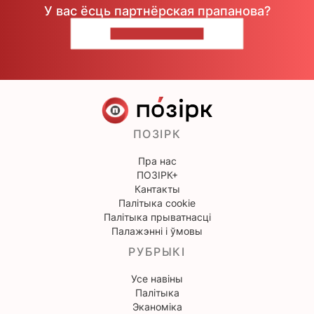
У вас ёсць партнёрская прапанова?
НАПІШЫЦЕ НАМ
ПОЗІРК
Пра нас
ПОЗІРК+
Кантакты
Палітыка cookie
Палітыка прыватнасці
Палажэнні і ўмовы
РУБРЫКІ
Усе навіны
Палітыка
Эканоміка