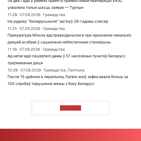
За два гады ў рамках праекта прамысловай кааперацыі ЕАЭС
ухвалена толькі шэсць заявак — Турчын
11:26
07.08.2026
Грамадства
На рудніку "Беларуськалія" загінуў 29-гадовы слесар
11:21
07.08.2026
Грамадства
Пракуратура Мінска адсправаздачылася пра прызнанне некалькіх
дзяцей асобамі ў сацыяльна небяспечным становішчы
11:16
07.08.2026
Грамадства
Ад непагадзі пацярпелі дамы ў 57 населеных пунктаў Беларусі,
траўмаванае дзіця
10:29
07.08.2026
Грамадства, Палітыка
Пасля 15-дзённага перапынку Латвія зноў зафіксавала больш за
100 спробаў парушэння мяжы з боку Беларусі
ЧЫТАЦЬ