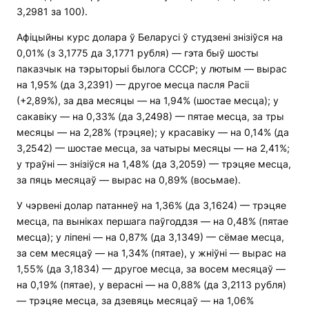
3,2981 за 100).
Афіцыйны курс долара ў Беларусі ў студзені знізіўся на
0,01% (з 3,1775 да 3,1771 рубля) — гэта быў шосты
паказчык на тэрыторыі былога СССР; у лютым — вырас
на 1,95% (да 3,2391) — другое месца пасля Расіі
(+2,89%), за два месяцы — на 1,94% (шостае месца); у
сакавіку — на 0,33% (да 3,2498) — пятае месца, за тры
месяцы — на 2,28% (трэцяе); у красавіку — на 0,14% (да
3,2542) — шостае месца, за чатыры месяцы — на 2,41%;
у траўні — знізіўся на 1,48% (да 3,2059) — трэцяе месца,
за пяць месяцаў — вырас на 0,89% (восьмае).
У чэрвені долар патаннеў на 1,36% (да 3,1624) — трэцяе
месца, па выніках першага паўгоддзя — на 0,48% (пятае
месца); у ліпені — на 0,87% (да 3,1349) — сёмае месца,
за сем месяцаў — на 1,34% (пятае), у жніўні — вырас на
1,55% (да 3,1834) — другое месца, за восем месяцаў —
на 0,19% (пятае), у верасні — на 0,88% (да 3,2113 рубля)
— трэцяе месца, за дзевяць месяцаў — на 1,06%