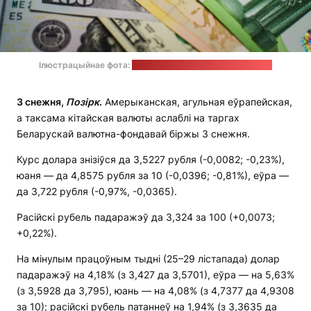
Ілюстрацыйнае фота:
unsplash.com / JustStartInvesting
3 снежня,
Позірк
.
Амерыканская, агульная еўрапейская,
а таксама кітайская валюты аслаблі на таргах
Беларускай валютна-фондавай біржы 3 снежня.
Курс долара знізіўся да 3,5227 рубля (-0,0082; -0,23%),
юаня — да 4,8575 рубля за 10 (-0,0396; -0,81%), еўра —
да 3,722 рубля (-0,97%, -0,0365).
Расійскі рубель падаражэў да 3,324 за 100 (+0,0073;
+0,22%).
На мінулым працоўным тыдні (25–29 лістапада) долар
падаражэў на 4,18% (з 3,427 да 3,5701), еўра — на 5,63%
(з 3,5928 да 3,795), юань — на 4,08% (з 4,7377 да 4,9308
за 10); расійскі рубель патаннеў на 1,94% (з 3,3635 да