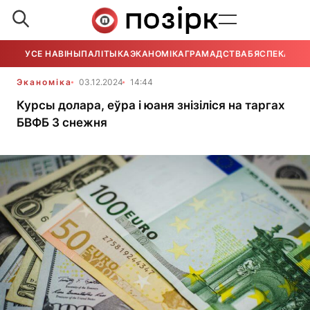
УСЕ НАВІНЫ
ПАЛІТЫКА
ЭКАНОМІКА
ГРАМАДСТВА
БЯСПЕКА
УСЕ
Эканоміка
03.12.2024
14:44
Курсы долара, еўра і юаня знізіліся на таргах
БВФБ 3 снежня