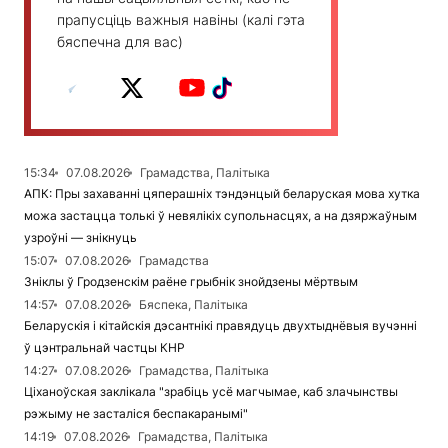
прапусціць важныя навіны (калі гэта
бяспечна для вас)
15:34
07.08.2026
Грамадства, Палітыка
АПК: Пры захаванні цяперашніх тэндэнцый беларуская мова хутка
можа застацца толькі ў невялікіх супольнасцях, а на дзяржаўным
узроўні — знікнуць
15:07
07.08.2026
Грамадства
Зніклы ў Гродзенскім раёне грыбнік знойдзены мёртвым
14:57
07.08.2026
Бяспека, Палітыка
Беларускія і кітайскія дэсантнікі правядуць двухтыднёвыя вучэнні
ў цэнтральнай частцы КНР
14:27
07.08.2026
Грамадства, Палітыка
Ціханоўская заклікала "зрабіць усё магчымае, каб злачынствы
рэжыму не засталіся беспакаранымі"
14:19
07.08.2026
Грамадства, Палітыка