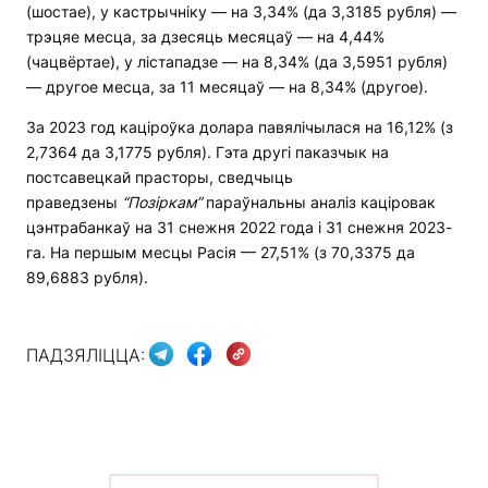
(шостае), у кастрычніку — на 3,34% (да 3,3185 рубля) —
трэцяе месца, за дзесяць месяцаў — на 4,44%
(чацвёртае), у лістападзе — на 8,34% (да 3,5951 рубля)
— другое месца, за 11 месяцаў — на 8,34% (другое).
За 2023 год каціроўка долара павялічылася на 16,12% (з
2,7364 да 3,1775 рубля). Гэта другі паказчык на
постсавецкай прасторы, сведчыць
праведзены
“Позіркам”
параўнальны аналіз каціровак
цэнтрабанкаў на 31 снежня 2022 года і 31 снежня 2023-
га. На першым месцы Расія — 27,51% (з 70,3375 да
89,6883 рубля).
ПАДЗЯЛІЦЦА: