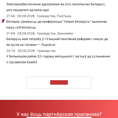
Электразабеспячэнне адноўленае ва ўсіх паселішчах Беларусі,
што пацярпелі ад непагадзі
21:54
08.08.2026
Грамадства, Палітыка
Вячорка: Цікавасць да канферэнцыі "Новая Беларусь" вызначае
нашу суб'ектнасць
21:44
08.08.2026
Грамадства, Эканоміка
Беларусь мае патрэбу ў гіганцкай пенсійнай рэформе і пакуль да
яе зусім не гатовая — Львоўскі
20:13
08.08.2026
Грамадства
У Бялыніцкім раёне 22-гадовы матацыкліст загінуў ад сутыкнення
з грузавіком КамАЗ
ЧЫТАЦЬ
У вас ёсць партнёрская прапанова?