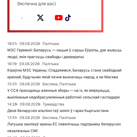
бяспечна для вас)
18:01
09.08.2026
Палітыка
МЗС Германіі: Беларусь — нацыя ў сэрцы Еўропы, дзе жывуць
людзі, якія прагнуць свабоды і дэмакратыі
16:19
09.08.2026
Палітыка
Кіраўнік МЗС Украіны: Спадзяемся, Беларусь стане свабоднай
краінай, будучыню якой пачне вызначаць народ, а не Масква
15:31
09.08.2026
Бяспека, Палітыка
У ССА праходзяць ваенныя зборы — на іх, як мяркуецца,
выкліканыя нядобрасумленныя работнікі сельскай гаспадаркі
14:26
09.08.2026
Грамадства
Двое беларускіх альпіністаў зніклі ў гарах Кыргызстана
13:51
09.08.2026
Бяспека, Палітыка
Латушка заклікаў краіны ЕС павялічыць падтрымку беларускіх
незалежных СМІ