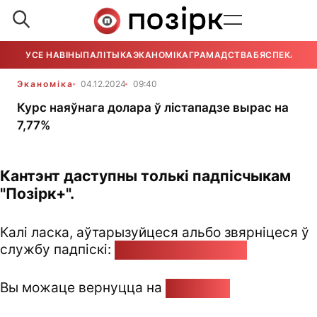
УСЕ НАВІНЫ
ПАЛІТЫКА
ЭКАНОМІКА
ГРАМАДСТВА
БЯСПЕКА
УСЕ
Эканоміка
04.12.2024
09:40
Курс наяўнага долара ў лістападзе вырас на
7,77%
Кантэнт даступны толькі падпісчыкам
"Позірк+".
Калі ласка, аўтарызуйцеся альбо звярніцеся ў
службу падпіскі:
pozirk@pozirk.online
Вы можаце вернуцца на
Галоўную