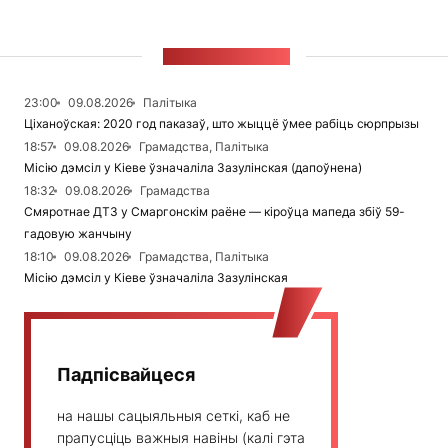
СТУЖКА НАВІН
23:00
09.08.2026
Палітыка
Ціханоўская: 2020 год паказаў, што жыццё ўмее рабіць сюрпрызы
18:57
09.08.2026
Грамадства, Палітыка
Місію дэмсіл у Кіеве ўзначаліла Зазулінская (дапоўнена)
18:32
09.08.2026
Грамадства
Смяротнае ДТЗ у Смаргонскім раёне — кіроўца мапеда збіў 59-
гадовую жанчыну
18:10
09.08.2026
Грамадства, Палітыка
Місію дэмсіл у Кіеве ўзначаліла Зазулінская
Падпісвайцеся
на нашы сацыяльныя сеткі, каб не
прапусціць важныя навіны (калі гэта