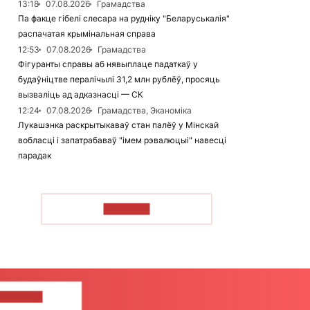
13:18
07.08.2026
Грамадства
Па факце гібелі слесара на рудніку "Беларуськалія"
распачатая крымінальная справа
12:53
07.08.2026
Грамадства
Фігуранты справы аб нявыплаце падаткаў у
будаўніцтве пералічылі 31,2 млн рублёў, просяць
вызваліць ад адказнасці — СК
12:24
07.08.2026
Грамадства, Эканоміка
Лукашэнка раскрытыкаваў стан палёў у Мінскай
вобласці і запатрабаваў "імем рэвалюцыі" навесці
парадак
ЧЫТАЦЬ
ЦЕ НАМ