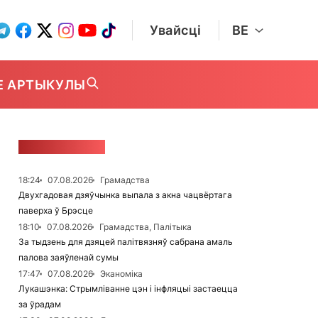
Увайсці
BE
Е АРТЫКУЛЫ
СТУЖКА НАВІН
18:24
07.08.2026
Грамадства
Двухгадовая дзяўчынка выпала з акна чацвёртага
паверха ў Брэсце
18:10
07.08.2026
Грамадства, Палітыка
За тыдзень для дзяцей палітвязняў сабрана амаль
палова заяўленай сумы
17:47
07.08.2026
Эканоміка
Лукашэнка: Стрымліванне цэн і інфляцыі застаецца
за ўрадам