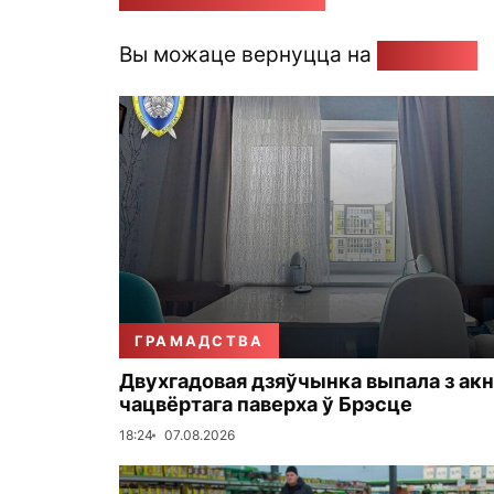
Вы можаце вернуцца на
Галоўную
ГРАМАДСТВА
Двухгадовая дзяўчынка выпала з акн
чацвёртага паверха ў Брэсце
18:24
07.08.2026