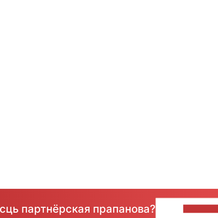
ёсць партнёрская прапанова?
НАПІШЫ