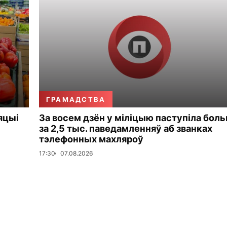
ГРАМАДСТВА
яцыі
За восем дзён у міліцыю паступіла бол
за 2,5 тыс. паведамленняў аб званках
тэлефонных махляроў
17:30
07.08.2026