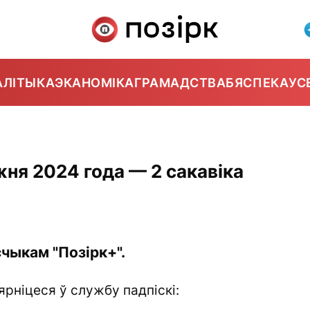
АЛІТЫКА
ЭКАНОМІКА
ГРАМАДСТВА
БЯСПЕКА
УС
ня 2024 года — 2 сакавіка
чыкам "Позірк+".
ярніцеся ў службу падпіскі: