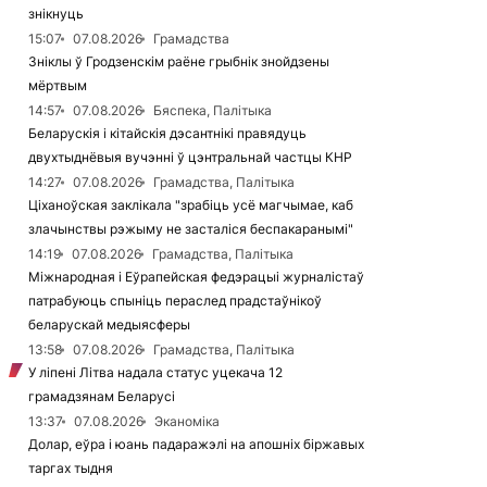
знікнуць
15:07
07.08.2026
Грамадства
Зніклы ў Гродзенскім раёне грыбнік знойдзены
мёртвым
14:57
07.08.2026
Бяспека, Палітыка
Беларускія і кітайскія дэсантнікі правядуць
двухтыднёвыя вучэнні ў цэнтральнай частцы КНР
14:27
07.08.2026
Грамадства, Палітыка
Ціханоўская заклікала "зрабіць усё магчымае, каб
злачынствы рэжыму не засталіся беспакаранымі"
14:19
07.08.2026
Грамадства, Палітыка
Міжнародная і Еўрапейская федэрацыі журналістаў
патрабуюць спыніць пераслед прадстаўнікоў
беларускай медыясферы
13:58
07.08.2026
Грамадства, Палітыка
У ліпені Літва надала статус уцекача 12
грамадзянам Беларусі
13:37
07.08.2026
Эканоміка
Долар, еўра і юань падаражэлі на апошніх біржавых
таргах тыдня