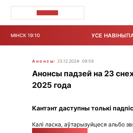
ПОЗІРК+
УСЕ НАВІНЫ
П
МІНСК 19:10
Анонсы
23.12.2024
09:59
Анонсы падзей на 23 снеж
2025 года
Кантэнт даступны толькі падпіс
Калі ласка, аўтарызуйцеся альбо зв
pozirk@pozirk.online