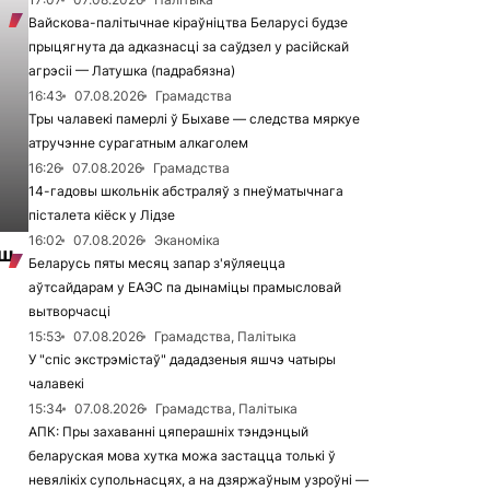
Вайскова-палітычнае кіраўніцтва Беларусі будзе
прыцягнута да адказнасці за саўдзел у расійскай
агрэсіі — Латушка (падрабязна)
16:43
07.08.2026
Грамадства
Тры чалавекі памерлі ў Быхаве — следства мяркуе
атручэнне сурагатным алкаголем
16:26
07.08.2026
Грамадства
14-гадовы школьнік абстраляў з пнеўматычнага
пісталета кіёск у Лідзе
16:02
07.08.2026
Эканоміка
ьш
Беларусь пяты месяц запар з'яўляецца
аўтсайдарам у ЕАЭС па дынаміцы прамысловай
вытворчасці
15:53
07.08.2026
Грамадства, Палітыка
У "спіс экстрэмістаў" дададзеныя яшчэ чатыры
чалавекі
15:34
07.08.2026
Грамадства, Палітыка
АПК: Пры захаванні цяперашніх тэндэнцый
беларуская мова хутка можа застацца толькі ў
невялікіх супольнасцях, а на дзяржаўным узроўні —