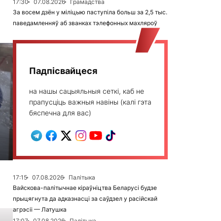
17:30
07.08.2026
Грамадства
За восем дзён у міліцыю паступіла больш за 2,5 тыс.
паведамленняў аб званках тэлефонных махляроў
Падпісвайцеся
на нашы сацыяльныя сеткі, каб не
прапусціць важныя навіны (калі гэта
бяспечна для вас)
17:15
07.08.2026
Палітыка
Вайскова-палітычнае кіраўніцтва Беларусі будзе
прыцягнута да адказнасці за саўдзел у расійскай
агрэсіі — Латушка
17:07
07.08.2026
Палітыка