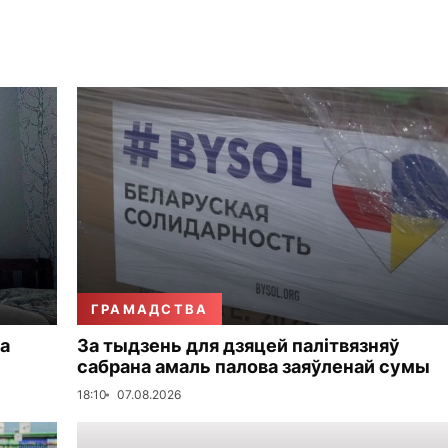
ГРАМАДСТВА
а
За тыдзень для дзяцей палітвязняў
сабрана амаль палова заяўленай сумы
18:10
07.08.2026