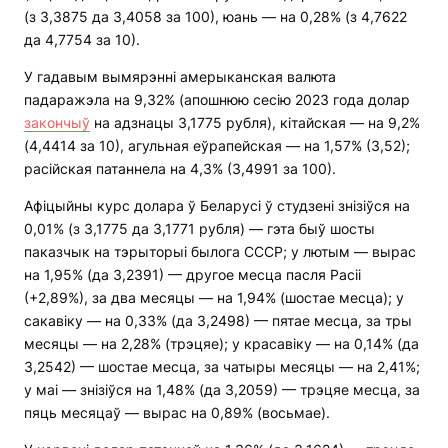
(з 3,3875 да 3,4058 за 100), юань — на 0,28% (з 4,7622
да 4,7754 за 10).
У гадавым вымярэнні амерыканская валюта
падаражэла на 9,32% (апошнюю сесію 2023 года долар
закончыў
на адзнацы 3,1775 рубля), кітайская — на 9,2%
(4,4414 за 10), агульная еўрапейская — на 1,57% (3,52);
расійская патаннела на 4,3% (3,4991 за 100).
Афіцыйны курс долара ў Беларусі ў студзені знізіўся на
0,01% (з 3,1775 да 3,1771 рубля) — гэта быў шосты
паказчык на тэрыторыі былога СССР; у лютым — вырас
на 1,95% (да 3,2391) — другое месца пасля Расіі
(+2,89%), за два месяцы — на 1,94% (шостае месца); у
сакавіку — на 0,33% (да 3,2498) — пятае месца, за тры
месяцы — на 2,28% (трэцяе); у красавіку — на 0,14% (да
3,2542) — шостае месца, за чатыры месяцы — на 2,41%;
у маі — знізіўся на 1,48% (да 3,2059) — трэцяе месца, за
пяць месяцаў — вырас на 0,89% (восьмае).