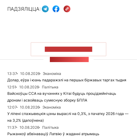
ПАДЗЯЛІЦЦА:
ПАКАЗАЦЬ БОЛЬШ
СТУЖКА НАВІН
13:37
10.08.2026
Эканоміка
Долар, еўра і юань падаражэлі на першых біржавых таргах тыдня
12:51
10.08.2026
Палітыка
Вайскоўцы ССА на вучэннях у Кітаі будуць процідзейнічаць
дронам і асвойваць сумесную зборку БПЛА
12:07
10.08.2026
Эканоміка
У ліпені спажывецкія цэны выраслі на 0,3%, з пачатку 2026 года —
на 3,2% (дапоўнена)
11:37
10.08.2026
Палітыка
Рыжанкоў абвінаваціў Латвію ў жаданні атрымаць