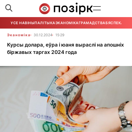
УСЕ НАВІНЫ
ПАЛІТЫКА
ЭКАНОМІКА
ГРАМАДСТВА
БЯСПЕКА
УСЕ
Эканоміка
30.12.2024
15:29
Курсы долара, еўра і юаня выраслі на апошніх
біржавых таргах 2024 года