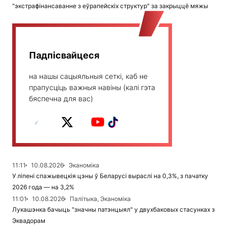
"экстрафінансаванне з еўрапейскіх структур" за закрыццё мяжы
Падпісвайцеся
на нашы сацыяльныя сеткі, каб не
прапусціць важныя навіны (калі гэта
бяспечна для вас)
11:11
10.08.2026
Эканоміка
У ліпені спажывецкія цэны ў Беларусі выраслі на 0,3%, з пачатку
2026 года — на 3,2%
11:01
10.08.2026
Палітыка, Эканоміка
Лукашэнка бачыць "значны патэнцыял" у двухбаковых стасунках з
Эквадорам