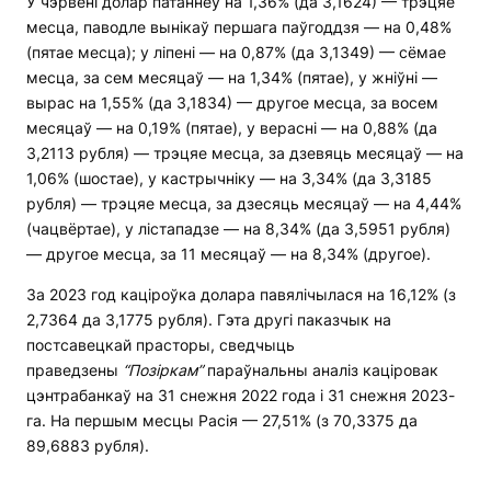
У чэрвені долар патаннеў на 1,36% (да 3,1624) — трэцяе
месца, паводле вынікаў першага паўгоддзя — на 0,48%
(пятае месца); у ліпені — на 0,87% (да 3,1349) — сёмае
месца, за сем месяцаў — на 1,34% (пятае), у жніўні —
вырас на 1,55% (да 3,1834) — другое месца, за восем
месяцаў — на 0,19% (пятае), у верасні — на 0,88% (да
3,2113 рубля) — трэцяе месца, за дзевяць месяцаў — на
1,06% (шостае), у кастрычніку — на 3,34% (да 3,3185
рубля) — трэцяе месца, за дзесяць месяцаў — на 4,44%
(чацвёртае), у лістападзе — на 8,34% (да 3,5951 рубля)
— другое месца, за 11 месяцаў — на 8,34% (другое).
За 2023 год каціроўка долара павялічылася на 16,12% (з
2,7364 да 3,1775 рубля). Гэта другі паказчык на
постсавецкай прасторы, сведчыць
праведзены
“Позіркам”
параўнальны аналіз каціровак
цэнтрабанкаў на 31 снежня 2022 года і 31 снежня 2023-
га. На першым месцы Расія — 27,51% (з 70,3375 да
89,6883 рубля).