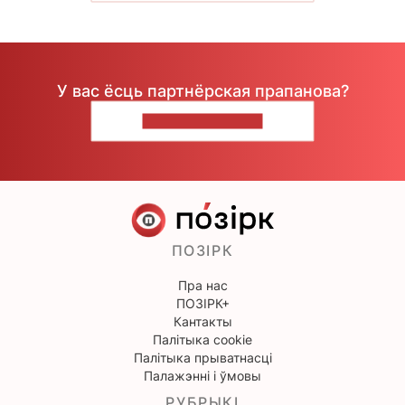
У вас ёсць партнёрская прапанова?
НАПІШЫЦЕ НАМ
ПОЗІРК
Пра нас
ПОЗІРК+
Кантакты
Палітыка cookie
Палітыка прыватнасці
Палажэнні і ўмовы
РУБРЫКІ