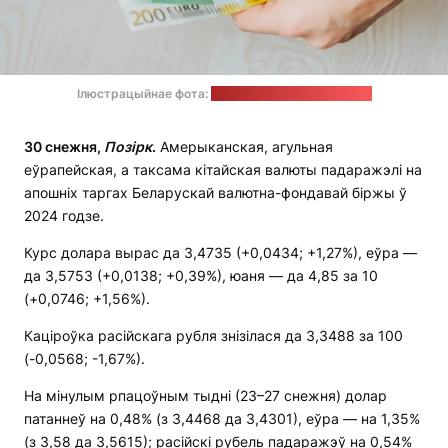
Ілюстрацыйнае фота:
Omid Armin / unsplash.com
30
снежня,
Позірк
.
Амерыканская, агульная
еўрапейская, а таксама кітайская валюты падаражэлі на
апошніх таргах Беларускай валютна-фондавай біржы ў
2024 годзе.
Курс долара вырас да 3,4735 (+0,0434; +1,27%), еўра —
да 3,5753 (+0,0138; +0,39%), юаня — да 4,85 за 10
(+0,0746; +1,56%).
Каціроўка расійскага рубля знізілася да 3,3488 за 100
(-0,0568; -1,67%).
На мінулым рпацоўным тыдні (23–27 снежня) долар
патаннеў на 0,48% (з 3,4468 да 3,4301), еўра — на 1,35%
(з 3,58 да 3,5615); расійскі рубель падаражэў на 0,54%