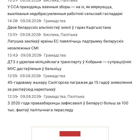
15:31
09.08.2026
Бяспека, Палітыка
У ССА праходзяць ваенныя зборы — на іх, як мяркуецца,
выкліканыя нядобрасумленныя работнікі сельскай гаспадаркі
14:26
09.08.2026
Грамадства
Двое беларускіх альпіністаў зніклі ў гарах Кыргызстана
13:51
09.08.2026
Бяспека, Палітыка
Латушка заклікаў краіны ЕС павялічыць падтрымку беларускіх
незалежных СМІ
13:42
09.08.2026
Грамадства
ДТЗ з удзелам міліцэйскага транспарту ў Кобрыне — супрацоўнікі
МУС дастаўленыя ў бальніцу
12:55
09.08.2026
Грамадства
45-гадоваму жыхару Салігорска пагражае да 15 гадоў зняволення
за распаўсюд наркотыкаў
12:35
09.08.2026
Грамадства, Палітыка
З 2020 года праваабаронцы зафіксавалі ў Беларусі больш за 100
тыс. фактаў палітычнага пераследу
ЧЫТАЦЬ