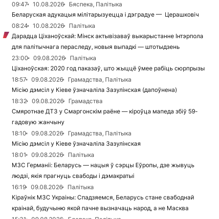
09:47
10.08.2026
Бяспека, Палітыка
Беларуская адукацыя мілітарызуецца і дэградуе — Церашковіч
08:24
10.08.2026
Палітыка
Дарадца Ціханоўскай: Мінск актывізаваў выкарыстанне Інтэрпола
для палітычнага пераследу, новыя выпадкі — штотыдзень
23:00
09.08.2026
Палітыка
Ціханоўская: 2020 год паказаў, што жыццё ўмее рабіць сюрпрызы
18:57
09.08.2026
Грамадства, Палітыка
Місію дэмсіл у Кіеве ўзначаліла Зазулінская (дапоўнена)
18:32
09.08.2026
Грамадства
Смяротнае ДТЗ у Смаргонскім раёне — кіроўца мапеда збіў 59-
гадовую жанчыну
18:10
09.08.2026
Грамадства, Палітыка
Місію дэмсіл у Кіеве ўзначаліла Зазулінская
18:01
09.08.2026
Палітыка
МЗС Германіі: Беларусь — нацыя ў сэрцы Еўропы, дзе жывуць
людзі, якія прагнуць свабоды і дэмакратыі
16:19
09.08.2026
Палітыка
Кіраўнік МЗС Украіны: Спадзяемся, Беларусь стане свабоднай
краінай, будучыню якой пачне вызначаць народ, а не Масква