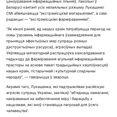
цэнзуравання інфармацыйных плыняў, паколькі ў
Беларусі кантэнт усіх нелаяльных рэжыму Лукашэнкі
СМІ абвяшчаецца “экстрэмісцкімі матэрыяламі“, а самі
рэдакцыі — “экстрэмісцкімі фарміраваннямі”.
“Як ніколі раней, ад нашых краін патрабуецца пераход на
новы ўзровень інфармацыйнага ўзаемадзеяння для
прыняцця эфектыўных мер супраць розных
дэструктыўных рэсурсаў, агрэсіўных выпадаў.
Уяўляецца мэтазгоднай распрацоўка кансалідаванага
падыходу да фарміравання агульнай інфармацыйнай
прасторы на аснове павагі традыцыйных каштоўнасцяў
нашых краін, гістарычнай і культурнай спадчыны
народаў“, — гаворыцца ў звароце.
Акрамя таго, Лукашэнка, які падтрымлівае расійскую
агрэсію супраць Украіны, заклікаў “аб’яднаць намаганні,
накіраваныя на забеспячэнне міру і барацьбу з
нацызмам, які зноў становіцца пагрозай для ўсяго
чалавецтва“.