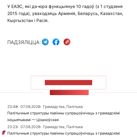
У ЕАЭС, які дэ-юрэ функцыянуе 10 гадоў (з 1 студзеня
2015 года), уваходзяць Арменія, Беларусь, Казахстан,
Кыргызстан і Расія.
ПАДЗЯЛІЦЦА:
ПАКАЗАЦЬ БОЛЬШ
СТУЖКА НАВІН
23:48
07.08.2026
Грамадства, Палітыка
Палітычныя структуры павінны супрацоўнічаць з грамадскімі
ініцыятывамі — Ціханоўская
23:23
07.08.2026
Грамадства, Палітыка
Палітычныя структуры павінны супрацоўнічаць з грамадскімі