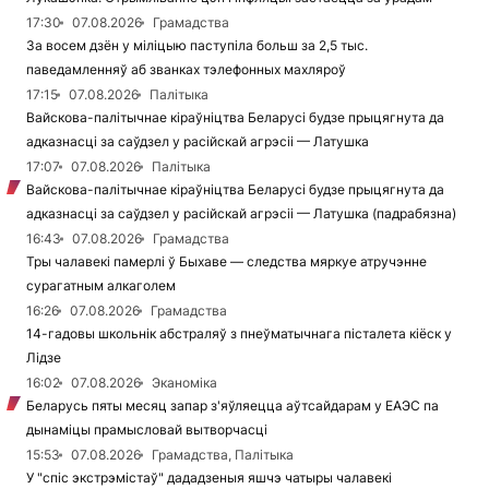
17:30
07.08.2026
Грамадства
За восем дзён у міліцыю паступіла больш за 2,5 тыс.
паведамленняў аб званках тэлефонных махляроў
17:15
07.08.2026
Палітыка
Вайскова-палітычнае кіраўніцтва Беларусі будзе прыцягнута да
адказнасці за саўдзел у расійскай агрэсіі — Латушка
17:07
07.08.2026
Палітыка
Вайскова-палітычнае кіраўніцтва Беларусі будзе прыцягнута да
адказнасці за саўдзел у расійскай агрэсіі — Латушка (падрабязна)
16:43
07.08.2026
Грамадства
Тры чалавекі памерлі ў Быхаве — следства мяркуе атручэнне
сурагатным алкаголем
16:26
07.08.2026
Грамадства
14-гадовы школьнік абстраляў з пнеўматычнага пісталета кіёск у
Лідзе
16:02
07.08.2026
Эканоміка
Беларусь пяты месяц запар з'яўляецца аўтсайдарам у ЕАЭС па
дынаміцы прамысловай вытворчасці
15:53
07.08.2026
Грамадства, Палітыка
У "спіс экстрэмістаў" дададзеныя яшчэ чатыры чалавекі