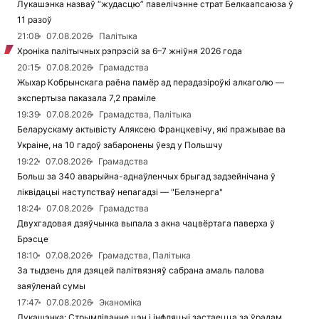
Лукашэнка назваў “жудасцю” павелічэнне страт Белкаапсаюза ў
11 разоў
21:08
07.08.2026
Палітыка
Хроніка палітычных рэпрэсій за 6–7 жніўня 2026 года
20:15
07.08.2026
Грамадства
Жыхар Кобрынскага раёна памёр ад перадазіроўкі алкаголю —
экспертыза паказала 7,2 праміле
19:39
07.08.2026
Грамадства, Палітыка
Беларускаму актывісту Аляксею Францкевічу, які пражывае ва
Украіне, на 10 гадоў забаронены ўезд у Польшчу
19:22
07.08.2026
Грамадства
Больш за 340 аварыйна-аднаўленчых брыгад задзейнічана ў
ліквідацыі наступстваў непагадзі — "Белэнерга"
18:24
07.08.2026
Грамадства
Двухгадовая дзяўчынка выпала з акна чацвёртага паверха ў
Брэсце
18:10
07.08.2026
Грамадства, Палітыка
За тыдзень для дзяцей палітвязняў сабрана амаль палова
заяўленай сумы
17:47
07.08.2026
Эканоміка
Лукашэнка: Стрымліванне цэн і інфляцыі застаецца за ўрадам