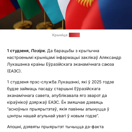
Крыніца:
mid.ru
1 студзеня,
П
о
зірк
.
Да барацьбы з крытычна
настроенымі крыніцамі інфармацыі заклікаў Аляксандр
Лукашэнка краіны Еўразійскага эканамічнага саюза
(ЕАЭС).
1 студзеня прэс-служба Лукашэнкі, які ў 2025 годзе
будзе займаць пасаду старшыні Еўразійскага
эканамічнага савета, апублікавала яго зварот да
кіраўнікоў дзяржаў ЕАЭС. Ён змяшчае дзевяць
“асноўных прыярытэтаў, якія павінны апынуцца ў
цэнтры нашай агульнай увагі ў новым годзе“.
Апошні, дзявяты прыярытэт тычыцца дэ-факта