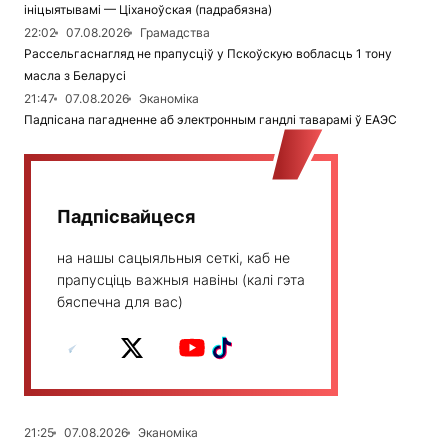
ініцыятывамі — Ціханоўская (падрабязна)
22:02
07.08.2026
Грамадства
Рассельгаснагляд не прапусціў у Пскоўскую вобласць 1 тону
масла з Беларусі
21:47
07.08.2026
Эканоміка
Падпісана пагадненне аб электронным гандлі таварамі ў ЕАЭС
Падпісвайцеся
на нашы сацыяльныя сеткі, каб не
прапусціць важныя навіны (калі гэта
бяспечна для вас)
21:25
07.08.2026
Эканоміка