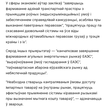
У сферы эканомікі аўтар заклікаў “завяршыць
фармаванне адзінай транспартнай прасторы з
прыняццем роўных (недыскрымінацыйных) умоў і
забеспячэннем справядлівай канкурэнцыі, асабліва пры
выкананні паветраных перавозак“, “працягнуць працу па
скасаванні дазвольнай сістэмы на ўсе віды
міжнародных аўтамабільных перавозак грузаў у трэція
краіны і з іх”.
Сярод іншых прыярытэтаў — “канчатковае завяршэнне
фармавання агульных энергетычных рынкаў ЕАЭС“,
“выраўноўванне ўмоў гаспадарання ў ЕАЭС“,
“паўнавартасная абарона еўразійскага рынку ад
небяспечнай прадукцыі”.
“Неабходна стварыць кантраляваныя ўмовы доступу
імпартных тавараў на ўнутраны рынак, працягнуць
эфектыўнае прымяненне сістэмы кіравання рызыкамі
пры вызначэнні мытнага кошту тавараў“, — адзначаецца
ў звароце.