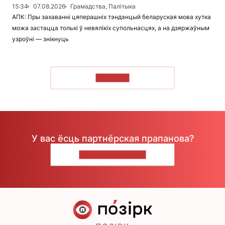
15:34
07.08.2026
Грамадства, Палітыка
АПК: Пры захаванні цяперашніх тэндэнцый беларуская мова хутка
можа застацца толькі ў невялікіх супольнасцях, а на дзяржаўным
узроўні — знікнуць
ЧЫТАЦЬ
У вас ёсць партнёрская прапанова?
НАПІШЫЦЕ НАМ