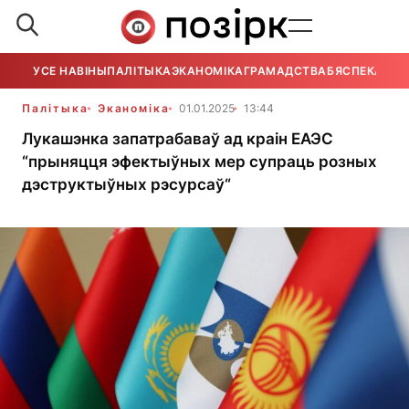
УСЕ НАВІНЫ
ПАЛІТЫКА
ЭКАНОМІКА
ГРАМАДСТВА
БЯСПЕКА
УСЕ
Палітыка
Эканоміка
01.01.2025
13:44
Лукашэнка запатрабаваў ад краін ЕАЭС
“прыняцця эфектыўных мер супраць розных
дэструктыўных рэсурсаў“