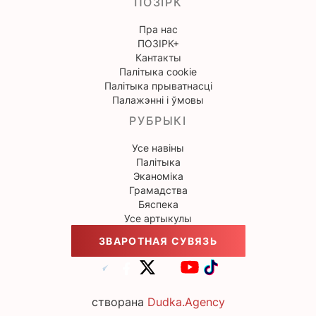
ПОЗІРК
Пра нас
ПОЗІРК+
Кантакты
Палітыка cookie
Палітыка прыватнасці
Палажэнні і ўмовы
РУБРЫКІ
Усе навіны
Палітыка
Эканоміка
Грамадства
Бяспека
Усе артыкулы
ЗВАРОТНАЯ СУВЯЗЬ
створана
Dudka.Agency