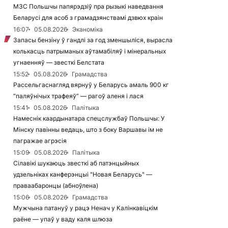
МЗС Польшчы папярэдзіў пра рызыкі наведвання
Беларусі для асоб з грамадзянствамі дзвюх краін
16:07
05.08.2026
Эканоміка
Запасы бензіну ў гандлі за год зменшыліся, вырасла
колькасць патрыманых аўтамабіляў і мінеральных
угнаенняў — звесткі Белстата
15:52
05.08.2026
Грамадства
Рассельгаснагляд вярнуў у Беларусь амаль 900 кг
“паляўнічых трафеяў” — рагоў аленя і лася
15:41
05.08.2026
Палітыка
Намеснік каардынатара спецслужбаў Польшчы: У
Мінску павінны ведаць, што з боку Варшавы ім не
пагражае агрэсія
15:09
05.08.2026
Палітыка
Сілавікі шукаюць звесткі аб патэнцыйных
удзельніках канферэнцыі "Новая Беларусь" —
праваабаронцы (абноўлена)
15:06
05.08.2026
Грамадства
Мужчына патануў у рацэ Ненач у Калінкавіцкім
раёне — упаў у ваду каля шлюза