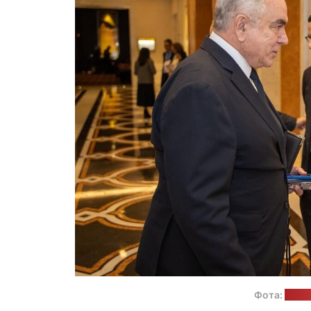
Фота:
прэс