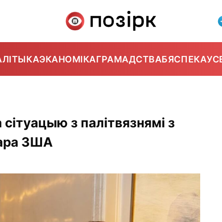
АЛІТЫКА
ЭКАНОМІКА
ГРАМАДСТВА
БЯСПЕКА
УС
сітуацыю з палітвязнямі з
ара ЗША