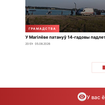
ГРАМАДСТВА
У Магілёве патануў 14-гадовы падле
20:51
05.08.2026
У вас 