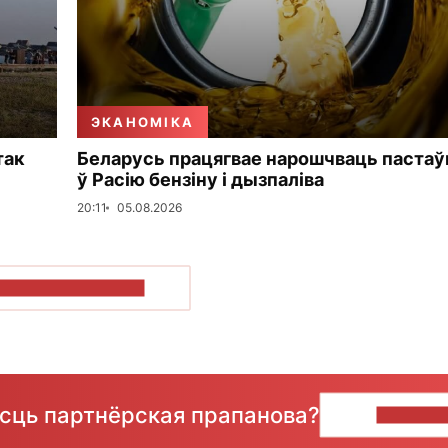
ЭКАНОМІКА
так
Беларусь працягвае нарошчваць пастаў
ў Расію бензіну і дызпаліва
20:11
05.08.2026
ПАКАЗАЦЬ БОЛЬШ
ёсць партнёрская прапанова?
НАПІШЫ