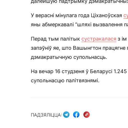
далейшую падтрымку дэмакратычных
У верасні мінулага года Ціханоўская
с
яны абмеркавалі “шляхі вызвалення па
Перад тым палітык
сустракалася
з ім
запэўніў яе, што Вашынгтон працягне 
дэмакратычную супольнасць.
На вечар 16 студзеня ў Беларусі 1.24
супольнасцю палітвязнямі.
ПАДЗЯЛІЦЦА: