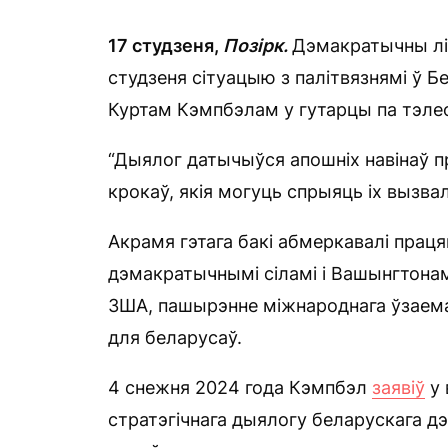
17 студзеня,
Позірк.
Дэмакратычны л
студзеня сітуацыю з палітвязнямі ў 
Куртам Кэмпбэлам у гутарцы па тэле
“Дыялог датычыўся апошніх навінаў п
крокаў, якія могуць спрыяць іх вызва
Акрамя гэтага бакі абмеркавалі праця
дэмакратычнымі сіламі і Вашынгтонам
ЗША, пашырэнне міжнароднага ўзаема
для беларусаў.
4 снежня 2024 года Кэмпбэл
заявіў
у 
стратэгічнага дыялогу беларускага д