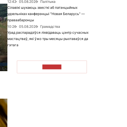
12:42
05.08.2026
Палітыка
Сілавікі шукаюць звесткі аб патэнцыйных
удзельніках канферэнцыі "Новая Беларусь" —
праваабаронцы
10:26
05.08.2026
Грамадства
Урад распарадзіўся ліквідаваць цэнтр сучасных
мастацтваў, які ўжо тры месяцы рыхтаваўся да
гэтага
ЧЫТАЦЬ