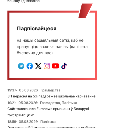
бензіну і дызпаліва
Падпісвайцеся
на нашы сацыяльныя сеткі, каб не
прапусціць важныя навіны (калі гэта
бяспечна для вас)
19:37
05.08.2026
Грамадства
З 1 верасня на 5% падаражэе школьнае харчаванне
19:21
05.08.2026
Грамадства, Палітыка
Сайт тэлеканала Euronews прызнаны ў Беларусі
"экстрэмісцкім"
18:59
05.08.2026
Палітыка
Грамадзяне РФ змогуць прагаласаваць на выбарах