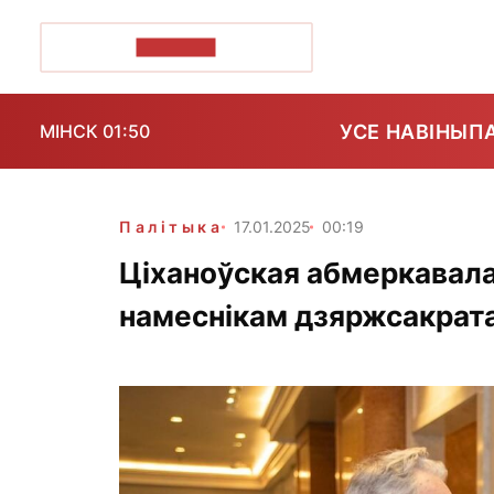
ПОЗІРК+
УСЕ НАВІНЫ
П
МІНСК 01:50
Палітыка
17.01.2025
00:19
Ціханоўская абмеркавала 
намеснікам дзяржсакрат