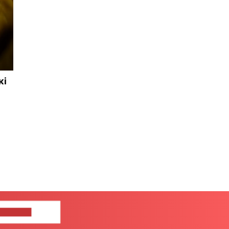
кі
ЦЕ НАМ