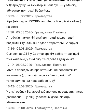
у Дзярждуму на тэрыторыі Беларусі — у Мінску,
абласных цэнтрах і Бабруйску
18:39
05.08.2026
Грамадства
Кіраўнік студыі ZROBIM architects Макоўскі выйшаў
на волю
17:56
05.08.2026
Грамадства, Палітыка
Літоўскія памежнікі знайшлі трэці за два тыдні
падземны тунэль, які вядзе з тэрыторыі Беларусі
17:36
05.08.2026
Грамадства
Смяротнае ДТЗ у Светлагорскім раёне — загінулі
тры чалавекі, у тым ліку 11-гадовая дзяўчынка
17:19
05.08.2026
Грамадства, Палітыка
Мытня паведаміла пра затрыманне перавозчыка
наркотыкаў, спаслаўшыся на “экстрэмісцкі”
тэлеграм-канал праваабаронцаў
16:42
05.08.2026
Грамадства
У сямі раёнах Беларусі забаронена наведваць лясы,
дазволена — у пяці, у астатніх дзейнічаюць
абмежаванні
16:30
05.08.2026
Грамадства, Палітыка