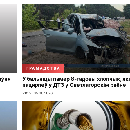
ГРАМАДСТВА
іўня
У бальніцы памёр 8-гадовы хлопчык, які
пацярпеў у ДТЗ у Светлагорскім раёне
21:15
05.08.2026