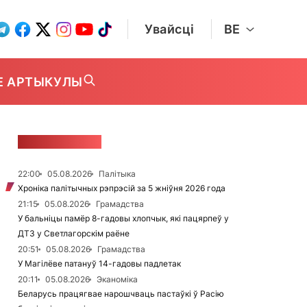
Увайсці
BE
Е АРТЫКУЛЫ
СТУЖКА НАВІН
22:00
05.08.2026
Палітыка
Хроніка палітычных рэпрэсій за 5 жніўня 2026 года
21:15
05.08.2026
Грамадства
У бальніцы памёр 8-гадовы хлопчык, які пацярпеў у
ДТЗ у Светлагорскім раёне
20:51
05.08.2026
Грамадства
У Магілёве патануў 14-гадовы падлетак
20:11
05.08.2026
Эканоміка
Беларусь працягвае нарошчваць пастаўкі ў Расію