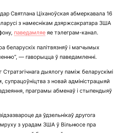
ідар
Святлана Ціханоўская абмеркавала 16
Беларусі з намеснікам дзяржсакратара ЗША
фону,
паведамляе
яе тэлеграм-канал.
ра беларускіх палітвязняў і магчымых
ленню”, — гаворыцца ў паведамленні.
г Стратэгічнага дыялогу паміж беларускімі
, супрацоўніцтва з новай адміністрацыяй
дзеяння, праграмы абменаў і стыпендыяў
відэазвароце да ўдзельнікаў другога
эмруху з урадам ЗША ў Вільнюсе пра