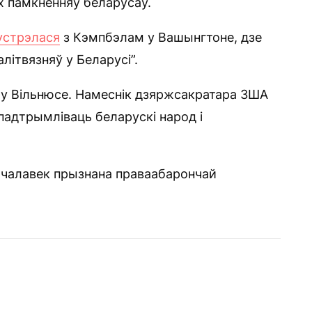
 памкненняў беларусаў.
устрэлася
з Кэмпбэлам у Вашынгтоне, дзе
літвязняў у Беларусі”.
 у Вільнюсе. Намеснік дзяржсакратара ЗША
падтрымліваць беларускі народ і
5 чалавек прызнана праваабарончай