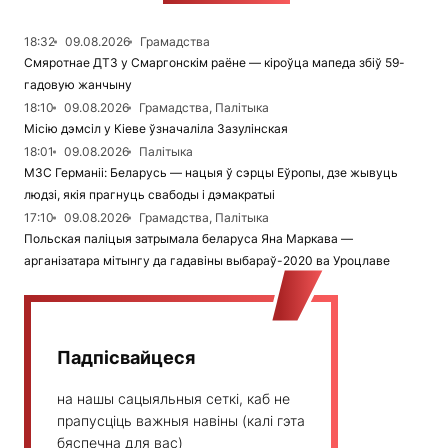
18:32
09.08.2026
Грамадства
Смяротнае ДТЗ у Смаргонскім раёне — кіроўца мапеда збіў 59-
гадовую жанчыну
18:10
09.08.2026
Грамадства, Палітыка
Місію дэмсіл у Кіеве ўзначаліла Зазулінская
18:01
09.08.2026
Палітыка
МЗС Германіі: Беларусь — нацыя ў сэрцы Еўропы, дзе жывуць
людзі, якія прагнуць свабоды і дэмакратыі
17:10
09.08.2026
Грамадства, Палітыка
Польская паліцыя затрымала беларуса Яна Маркава —
арганізатара мітынгу да гадавіны выбараў-2020 ва Уроцлаве
Падпісвайцеся
на нашы сацыяльныя сеткі, каб не
прапусціць важныя навіны (калі гэта
бяспечна для вас)