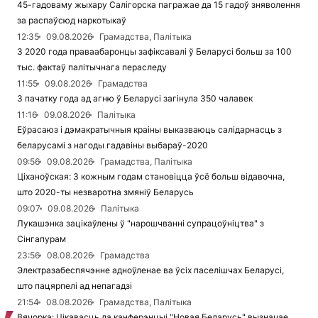
45-гадоваму жыхару Салігорска пагражае да 15 гадоў зняволення
за распаўсюд наркотыкаў
12:35
09.08.2026
Грамадства, Палітыка
З 2020 года праваабаронцы зафіксавалі ў Беларусі больш за 100
тыс. фактаў палітычнага пераследу
11:55
09.08.2026
Грамадства
З пачатку года ад агню ў Беларусі загінула 350 чалавек
11:16
09.08.2026
Палітыка
Еўрасаюз і дэмакратычныя краіны выказваюць салідарнасць з
беларусамі з нагоды гадавіны выбараў-2020
09:56
09.08.2026
Грамадства, Палітыка
Ціханоўская: З кожным годам становіцца ўсё больш відавочна,
што 2020-ты незваротна змяніў Беларусь
09:07
09.08.2026
Палітыка
Лукашэнка зацікаўлены ў "нарошчванні супрацоўніцтва" з
Сінгапурам
23:56
08.08.2026
Грамадства
Электразабеспячэнне адноўленае ва ўсіх паселішчах Беларусі,
што пацярпелі ад непагадзі
21:54
08.08.2026
Грамадства, Палітыка
Вячорка: Цікавасць да канферэнцыі "Новая Беларусь" вызначае