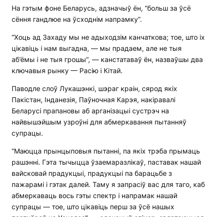
На гэтым фоне Беларусь, адзначыў ён, “больш за ўсё
сёння гандлюе на ўсходнім напрамку”.
“Хоць ад Захаду мы не адыходзім канчаткова; тое, што іх
цікавіць і нам выгадна, — мы прадаем, але не тыя
аб’ёмы і не тыя грошы”, — канстатаваў ён, назваўшы два
ключавыя рынку — Расію і Кітай.
Паводле слоў Лукашэнкі, шэраг краін, сярод якіх
Пакістан, Інданезія, Паўночная Карэя, накіравалі
Беларусі прапановы аб арганізацыі сустрэч на
найвышэйшым узроўні для абмеркавання пытанняў
супрацы.
“Маюцца прынцыповыя пытанні, па якіх трэба прымаць
рашэнні. Гэта тычыцца ўзаемаразлікаў, паставак нашай
вайсковай прадукцыі, прадукцыі па барацьбе з
пажарамі і гэтак далей. Таму я запрасіў вас для таго, каб
абмеркаваць вось гэты спектр і напрамак нашай
супрацы — тое, што цікавіць перш за ўсё нашых