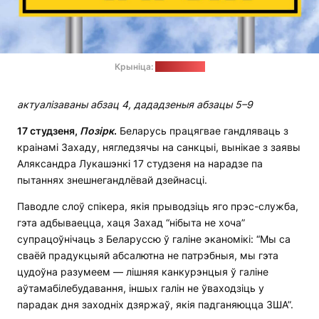
Крыніца:
freepik.com
актуалізаваны абзац 4, дададзеныя абзацы 5–9
17 студзеня,
Позірк
.
Беларусь працягвае гандляваць з
краінамі Захаду, нягледзячы на санкцыі, вынікае з заявы
Аляксандра Лукашэнкі 17 студзеня на нарадзе па
пытаннях знешнегандлёвай дзейнасці.
Паводле слоў спікера, якія прыводзіць яго прэс-служба,
гэта адбываецца, хаця Захад “нібыта не хоча”
супрацоўнічаць з Беларуссю ў галіне эканомікі: “Мы са
сваёй прадукцыяй абсалютна не патрэбныя, мы гэта
цудоўна разумеем — лішняя канкурэнцыя ў галіне
аўтамабілебудавання, іншых галін не ўваходзіць у
парадак дня заходніх дзяржаў, якія падганяюцца ЗША”.