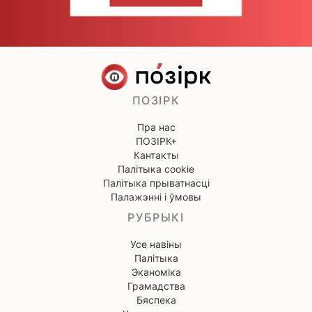
НАПІШЫЦЕ НАМ
ПОЗІРК
Пра нас
ПОЗІРК+
Кантакты
Палітыка cookie
Палітыка прыватнасці
Палажэнні і ўмовы
РУБРЫКІ
Усе навіны
Палітыка
Эканоміка
Грамадства
Бяспека