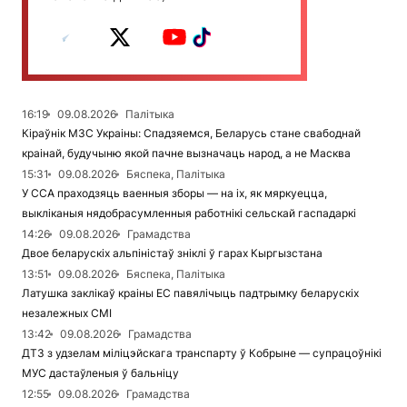
16:19
09.08.2026
Палітыка
Кіраўнік МЗС Украіны: Спадзяемся, Беларусь стане свабоднай
краінай, будучыню якой пачне вызначаць народ, а не Масква
15:31
09.08.2026
Бяспека, Палітыка
У ССА праходзяць ваенныя зборы — на іх, як мяркуецца,
выкліканыя нядобрасумленныя работнікі сельскай гаспадаркі
14:26
09.08.2026
Грамадства
Двое беларускіх альпіністаў зніклі ў гарах Кыргызстана
13:51
09.08.2026
Бяспека, Палітыка
Латушка заклікаў краіны ЕС павялічыць падтрымку беларускіх
незалежных СМІ
13:42
09.08.2026
Грамадства
ДТЗ з удзелам міліцэйскага транспарту ў Кобрыне — супрацоўнікі
МУС дастаўленыя ў бальніцу
12:55
09.08.2026
Грамадства