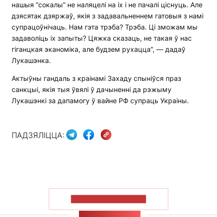
нашыя “сокалы” не наляцелі на іх і не пачалі ціснуць. Але
дзясятак дзяржаў, якія з задавальненнем гатовыя з намі
супрацоўнічаць. Нам гэта трэба? Трэба. Ці зможам мы
задаволіць іх запыты? Цяжка сказаць, не такая ў нас
гіганцкая эканоміка, але будзем рухацца”, — дадаў
Лукашэнка.
Актыўны гандаль з краінамі Захаду спыніўся праз
санкцыі, якія тыя ўвялі ў дачыненні да рэжыму
Лукашэнкі за дапамогу ў вайне РФ супраць Украіны.
ПАДЗЯЛІЦЦА:
ПАКАЗАЦЬ БОЛЬШ
СТУЖКА НАВІН