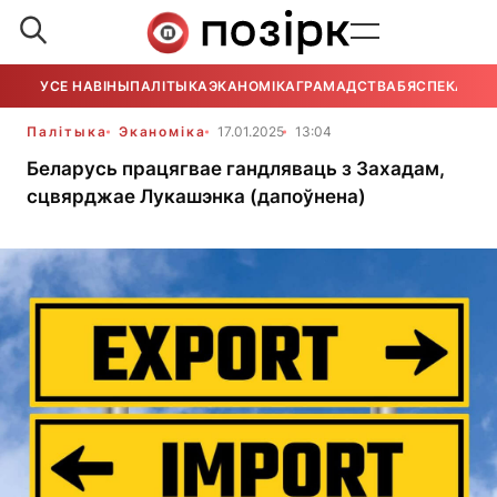
УСЕ НАВІНЫ
ПАЛІТЫКА
ЭКАНОМІКА
ГРАМАДСТВА
БЯСПЕКА
УСЕ
Палітыка
Эканоміка
17.01.2025
13:04
Беларусь працягвае гандляваць з Захадам,
сцвярджае Лукашэнка (дапоўнена)