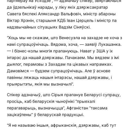
партнёраў на Усходзе”, — адзначыў спікер, звяртаючыся
да ўдзельнікаў нарады, у ліку якіх дзяржсакратар
Савета бяспекі Аляксандр Вальфовіч, міністр абароны
Віктар Хрэнін, старшыня КДБ Іван Церцель і міністр па
надзвычайных сітуацыях Вадзім Сіняўскі.
“Хоць мы не скажам, што Венесуэла на захадзе не хоча з
намі супрацоўнічаць. Вядома, хоча, — заявіў Лукашэнка.
— І бізнес-колы многія прапануюць. Нават у ЗША у іх
інтарэс да нашай дзяржавы. Пачакаем. Мы вядзем з імі
дыялог, перамовы з Захадам па цікавых напрамках.
Дамовімся — будзем супрацоўнічаць. Але ў аснове
павінны ляжаць нашыя інтарэсы, нашай дзяржавы, і
прыярытэты, якія мы вызначылі”.
Спікер адзначыў, што Сірыя прапануе Беларусі супрацу,
просіць, каб беларускія чыноўнікі “прыехалі
перагаварыць, вызначыцца”, Афганістан “таксама
зацікаўлены” ў беларускай прадукцыі.
“Я не называю іншыя, афрыканскія, дзяржавы, каб тут