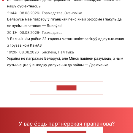
нашу суб'ектнасць
21:44
08.08.2026
Грамадства, Эканоміка
Беларусь мае патрэбу ў гіганцкай пенсійнай рэформе і пакуль да
яе зусім не гатовая — Львоўскі
20:13
08.08.2026
Грамадства
У Бялыніцкім раёне 22-гадовы матацыкліст загінуў ад сутыкнення
з грузавіком КамАЗ
19:20
08.08.2026
Бяспека, Палітыка
Украіна не пагражае Беларусі, але Мінск павінен разумець, з чым
сутыкнецца ў выпадку далучэння да вайны — Дземчанка
ЧЫТАЦЬ
У вас ёсць партнёрская прапанова?