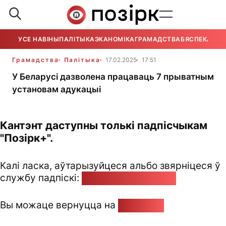
УСЕ НАВІНЫ
ПАЛІТЫКА
ЭКАНОМІКА
ГРАМАДСТВА
БЯСПЕКА
УСЕ
Грамадства
Палітыка
17.02.2025
17:51
У Беларусі дазволена працаваць 7 прыватным
установам адукацыі
Кантэнт даступны толькі падпісчыкам
"Позірк+".
Калі ласка, аўтарызуйцеся альбо звярніцеся ў
службу падпіскі:
pozirk@pozirk.online
Вы можаце вернуцца на
Галоўную