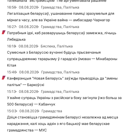
тэлеканала "экстрэмісцкім" і не аргументавала рашэнне
16:56
08.08.2026
Грамадства, Палітыка
Легалізацыя беларусаў, ушанаванне памяці зразумелыя для
мірнага часу, але ва Украіне вайна — амбасадар Чарнагор
16:27
08.08.2026
Грамадства, Палітыка
Патрэбныя ідэі, каб разварушыць беларусаў замежжа, лічыць
Лябедзька
16:18
08.08.2026
Бяспека, Палітыка
Сумесныя з Беларуссю вучэнні будуць прысвечаныя
супрацьдзеянню тэрарызму ў гарадскіх ўмовах — Мінабароны
Кітая
15:46
08.08.2026
Грамадства, Палітыка
Канферэнцыя "Новая Беларусь" заўжды прыводзіць да "змены
палітык" — Баркоўскі
15:13
08.08.2026
Грамадства, Палітыка
У вайне супраць Украіны з расійскага боку загінула ўжо больш за
500 беларусаў — Кабанчук
15:03
08.08.2026
Грамадства
Дзіця становіцца грамадзянінам Беларусі незалежна ад месца
нараджэння, калі хоць адзін з яго бацькоў мае беларускае
грамадзянства — МУС