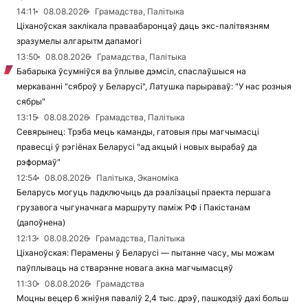
14:11
08.08.2026
Грамадства, Палітыка
Ціханоўская заклікала праваабаронцаў даць экс-палітвязням
зразумелы алгарытм дапамогі
13:50
08.08.2026
Грамадства, Палітыка
Бабарыка ўсумніўся ва ўплыве дэмсіл, спаслаўшыся на
меркаванні "сяброў у Беларусі", Латушка парыраваў: "У нас розныя
сябры"
13:15
08.08.2026
Грамадства, Палітыка
Севярынец: Трэба мець каманды, гатовыя пры магчымасці
правесці ў рэгіёнах Беларусі "ад акцый і новых вырабаў да
рэформаў"
12:54
08.08.2026
Палітыка, Эканоміка
Беларусь могуць падключыць да рэалізацыі праекта першага
грузавога чыгуначнага маршруту паміж РФ і Пакістанам
(дапоўнена)
12:13
08.08.2026
Грамадства, Палітыка
Ціханоўская: Перамены ў Беларусі — пытанне часу, мы можам
паўплываць на стварэнне новага акна магчымасцяў
11:30
08.08.2026
Грамадства
Моцны вецер 6 жніўня паваліў 2,4 тыс. дрэў, пашкодзіў дахі больш