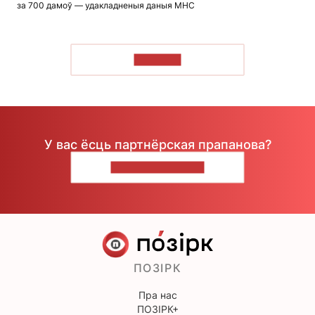
за 700 дамоў — удакладненыя даныя МНС
ЧЫТАЦЬ
У вас ёсць партнёрская прапанова?
НАПІШЫЦЕ НАМ
ПОЗІРК
Пра нас
ПОЗІРК+