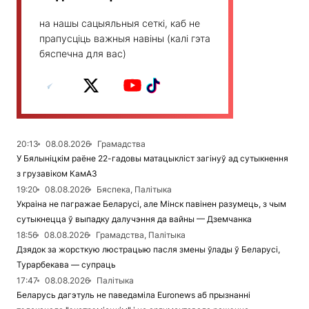
на нашы сацыяльныя сеткі, каб не
прапусціць важныя навіны (калі гэта
бяспечна для вас)
20:13
08.08.2026
Грамадства
У Бялыніцкім раёне 22-гадовы матацыкліст загінуў ад сутыкнення
з грузавіком КамАЗ
19:20
08.08.2026
Бяспека, Палітыка
Украіна не пагражае Беларусі, але Мінск павінен разумець, з чым
сутыкнецца ў выпадку далучэння да вайны — Дземчанка
18:56
08.08.2026
Грамадства, Палітыка
Дзядок за жорсткую люстрацыю пасля змены ўлады ў Беларусі,
Турарбекава — супраць
17:47
08.08.2026
Палітыка
Беларусь дагэтуль не паведаміла Euronews аб прызнанні