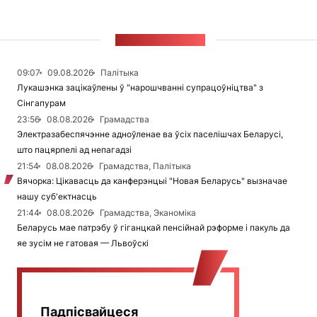
СТУЖКА НАВІН
09:07
09.08.2026
Палітыка
Лукашэнка зацікаўлены ў "нарошчванні супрацоўніцтва" з
Сінгапурам
23:56
08.08.2026
Грамадства
Электразабеспячэнне адноўленае ва ўсіх паселішчах Беларусі,
што пацярпелі ад непагадзі
21:54
08.08.2026
Грамадства, Палітыка
Вячорка: Цікавасць да канферэнцыі "Новая Беларусь" вызначае
нашу суб'ектнасць
21:44
08.08.2026
Грамадства, Эканоміка
Беларусь мае патрэбу ў гіганцкай пенсійнай рэформе і пакуль да
яе зусім не гатовая — Львоўскі
Падпісвайцеся