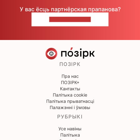
У вас ёсць партнёрская прапанова?
НАПІШЫЦЕ НАМ
ПОЗІРК
Пра нас
ПОЗІРК+
Кантакты
Палітыка cookie
Палітыка прыватнасці
Палажэнні і ўмовы
РУБРЫКІ
Усе навіны
Палітыка