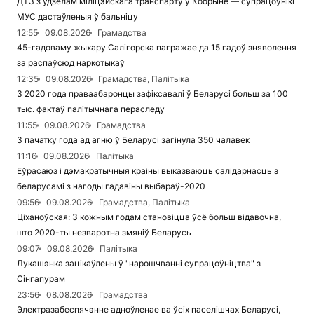
ДТЗ з удзелам міліцэйскага транспарту ў Кобрыне — супрацоўнікі
МУС дастаўленыя ў бальніцу
12:55
09.08.2026
Грамадства
45-гадоваму жыхару Салігорска пагражае да 15 гадоў зняволення
за распаўсюд наркотыкаў
12:35
09.08.2026
Грамадства, Палітыка
З 2020 года праваабаронцы зафіксавалі ў Беларусі больш за 100
тыс. фактаў палітычнага пераследу
11:55
09.08.2026
Грамадства
З пачатку года ад агню ў Беларусі загінула 350 чалавек
11:16
09.08.2026
Палітыка
Еўрасаюз і дэмакратычныя краіны выказваюць салідарнасць з
беларусамі з нагоды гадавіны выбараў-2020
09:56
09.08.2026
Грамадства, Палітыка
Ціханоўская: З кожным годам становіцца ўсё больш відавочна,
што 2020-ты незваротна змяніў Беларусь
09:07
09.08.2026
Палітыка
Лукашэнка зацікаўлены ў "нарошчванні супрацоўніцтва" з
Сінгапурам
23:56
08.08.2026
Грамадства
Электразабеспячэнне адноўленае ва ўсіх паселішчах Беларусі,