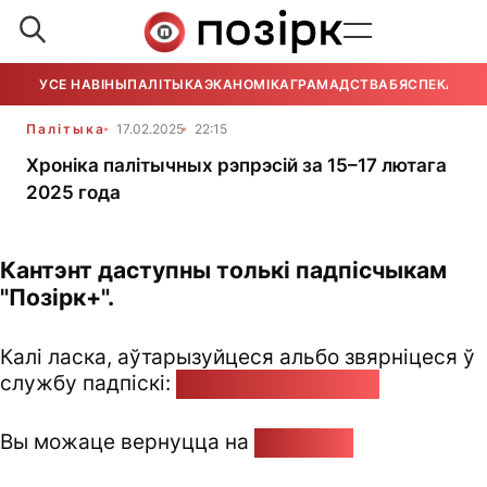
УСЕ НАВІНЫ
ПАЛІТЫКА
ЭКАНОМІКА
ГРАМАДСТВА
БЯСПЕКА
УСЕ
Палітыка
17.02.2025
22:15
Хроніка палітычных рэпрэсій за 15–17 лютага
2025 года
Кантэнт даступны толькі падпісчыкам
"Позірк+".
Калі ласка, аўтарызуйцеся альбо звярніцеся ў
службу падпіскі:
pozirk@pozirk.online
Вы можаце вернуцца на
Галоўную