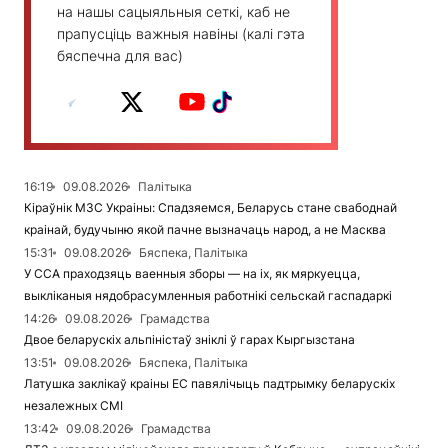
на нашы сацыяльныя сеткі, каб не
прапусціць важныя навіны (калі гэта
бяспечна для вас)
16:19
09.08.2026
Палітыка
Кіраўнік МЗС Украіны: Спадзяемся, Беларусь стане свабоднай
краінай, будучыню якой пачне вызначаць народ, а не Масква
15:31
09.08.2026
Бяспека, Палітыка
У ССА праходзяць ваенныя зборы — на іх, як мяркуецца,
выкліканыя нядобрасумленныя работнікі сельскай гаспадаркі
14:26
09.08.2026
Грамадства
Двое беларускіх альпіністаў зніклі ў гарах Кыргызстана
13:51
09.08.2026
Бяспека, Палітыка
Латушка заклікаў краіны ЕС павялічыць падтрымку беларускіх
незалежных СМІ
13:42
09.08.2026
Грамадства