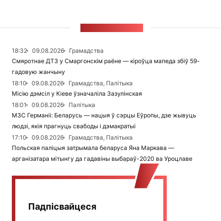
СТУЖКА НАВІН
18:32
09.08.2026
Грамадства
Смяротнае ДТЗ у Смаргонскім раёне — кіроўца мапеда збіў 59-
гадовую жанчыну
18:10
09.08.2026
Грамадства, Палітыка
Місію дэмсіл у Кіеве ўзначаліла Зазулінская
18:01
09.08.2026
Палітыка
МЗС Германіі: Беларусь — нацыя ў сэрцы Еўропы, дзе жывуць
людзі, якія прагнуць свабоды і дэмакратыі
17:10
09.08.2026
Грамадства, Палітыка
Польская паліцыя затрымала беларуса Яна Маркава —
арганізатара мітынгу да гадавіны выбараў-2020 ва Уроцлаве
Падпісвайцеся