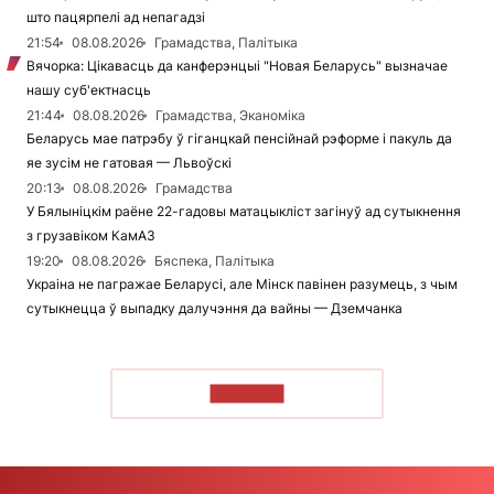
што пацярпелі ад непагадзі
21:54
08.08.2026
Грамадства, Палітыка
Вячорка: Цікавасць да канферэнцыі "Новая Беларусь" вызначае
нашу суб'ектнасць
21:44
08.08.2026
Грамадства, Эканоміка
Беларусь мае патрэбу ў гіганцкай пенсійнай рэформе і пакуль да
яе зусім не гатовая — Львоўскі
20:13
08.08.2026
Грамадства
У Бялыніцкім раёне 22-гадовы матацыкліст загінуў ад сутыкнення
з грузавіком КамАЗ
19:20
08.08.2026
Бяспека, Палітыка
Украіна не пагражае Беларусі, але Мінск павінен разумець, з чым
сутыкнецца ў выпадку далучэння да вайны — Дземчанка
ЧЫТАЦЬ